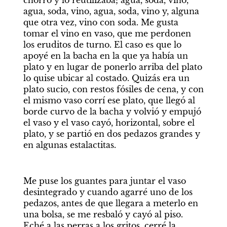
chorro y lo reutilizaba; agua, soda, vino, 
agua, soda, vino, agua, soda, vino y, alguna 
que otra vez, vino con soda. Me gusta 
tomar el vino en vaso, que me perdonen 
los eruditos de turno. El caso es que lo 
apoyé en la bacha en la que ya había un 
plato y en lugar de ponerlo arriba del plato 
lo quise ubicar al costado. Quizás era un 
plato sucio, con restos fósiles de cena, y con 
el mismo vaso corrí ese plato, que llegó al 
borde curvo de la bacha y volvió y empujó 
el vaso y el vaso cayó, horizontal, sobre el 
plato, y se partió en dos pedazos grandes y 
en algunas estalactitas. 
Me puse los guantes para juntar el vaso 
desintegrado y cuando agarré uno de los 
pedazos, antes de que llegara a meterlo en 
una bolsa, se me resbaló y cayó al piso. 
Eché a las perras a los gritos, cerré la 