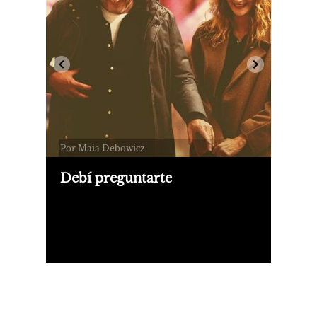
Por Maia Debowicz
Debí preguntarte
El tercer film como director del actor
Bradley Cooper, protagonizado por
Laura Dern y Will Arnett, es una
comedia de rematrimonio que no
necesita excederse en gritos para
excavar en el dolor.