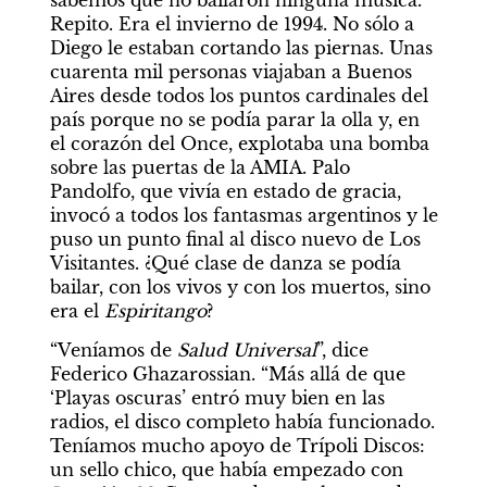
sabemos que no bailaron ninguna música. 
Repito. Era el invierno de 1994. No sólo a 
Diego le estaban cortando las piernas. Unas 
cuarenta mil personas viajaban a Buenos 
Aires desde todos los puntos cardinales del 
país porque no se podía parar la olla y, en 
el corazón del Once, explotaba una bomba 
sobre las puertas de la AMIA. Palo 
Pandolfo, que vivía en estado de gracia, 
invocó a todos los fantasmas argentinos y le 
puso un punto final al disco nuevo de Los 
Visitantes. ¿Qué clase de danza se podía 
bailar, con los vivos y con los muertos, sino 
era el 
Espiritango
?
“Veníamos de 
Salud Universal
”, dice 
Federico Ghazarossian. “Más allá de que 
‘Playas oscuras’ entró muy bien en las 
radios, el disco completo había funcionado. 
Teníamos mucho apoyo de Trípoli Discos: 
un sello chico, que había empezado con 