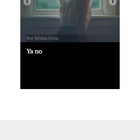
Por Silvina Cena
Ya no
Ocurre que no estoy buscando
soluciones, sólo le estoy dando rienda
suelta a un duelo. Comienzo a sepultar
una versión de mí que no llegaré a
conocer ni conocerán otros.