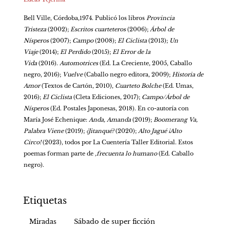
Bell Ville, Córdoba,1974. Publicó los libros 
Provincia 
Tristeza
 (2002); 
Escritos cuarteteros
 (2006); 
Árbol de 
Nísperos
 (2007); 
Campo
 (2008); 
El Ciclista
 (2013); 
Un 
Viaje
 (2014); 
El Perdido
 (2015); 
El Error de la 
Vida
 (2016). 
Automotrices
 (Ed. La Creciente, 2005, Caballo 
negro, 2016); 
Vuelve
 (Caballo negro editora, 2009); 
Historia de 
Amor
 (Textos de Cartón, 2010), 
Cuarteto Bolche
 (Ed. Umas, 
2016); 
El Ciclista
 (Cleta Ediciones, 2017); 
Campo/Árbol de 
Nísperos
 (Ed. Postales Japonesas, 2018). En co-autoría con 
María José Echenique: 
Anda, Amanda
 (2019); 
Boomerang Va, 
Palabra Viene
 (2019); 
¿Jitanqué?
 (2020); 
Alto Jagué ¡Alto 
Circo!
 (2023), todos por La Cuentería Taller Editorial. Estos 
poemas forman parte de 
,frecuenta lo humano 
(Ed. Caballo 
negro).
Etiquetas
Miradas
Sábado de super ficción