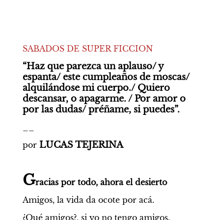
SABADOS DE SUPER FICCION
“Haz que parezca un aplauso/ y 
espanta/ este cumpleaños de moscas/ 
alquilándose mi cuerpo./ Quiero 
descansar, o apagarme. / Por amor o 
por las dudas/ préñame, si puedes”.
__
LUCAS TEJERINA
por 
G
racias por todo, ahora el desierto
Amigos, la vida da ocote por acá.
¿Qué amigos?, si yo no tengo amigos.