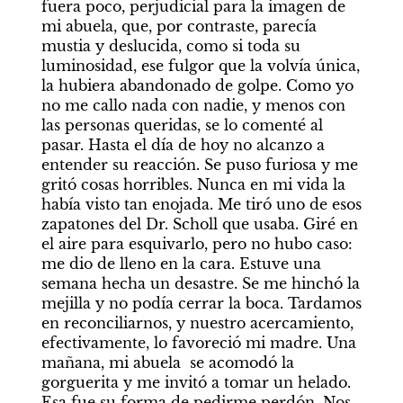
fuera poco, perjudicial para la imagen de 
mi abuela, que, por contraste, parecía 
mustia y deslucida, como si toda su 
luminosidad, ese fulgor que la volvía única, 
la hubiera abandonado de golpe. Como yo 
no me callo nada con nadie, y menos con 
las personas queridas, se lo comenté al 
pasar. Hasta el día de hoy no alcanzo a 
entender su reacción. Se puso furiosa y me 
gritó cosas horribles. Nunca en mi vida la 
había visto tan enojada. Me tiró uno de esos 
zapatones del Dr. Scholl que usaba. Giré en 
el aire para esquivarlo, pero no hubo caso: 
me dio de lleno en la cara. Estuve una 
semana hecha un desastre. Se me hinchó la 
mejilla y no podía cerrar la boca. Tardamos 
en reconciliarnos, y nuestro acercamiento, 
efectivamente, lo favoreció mi madre. Una 
mañana, mi abuela  se acomodó la 
gorguerita y me invitó a tomar un helado. 
Esa fue su forma de pedirme perdón. Nos 