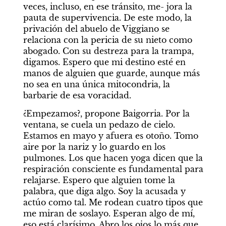
veces, incluso, en ese tránsito, me- jora la 
pauta de supervivencia. De este modo, la 
privación del abuelo de Viggiano se 
relaciona con la pericia de su nieto como 
abogado. Con su destreza para la trampa, 
digamos. Espero que mi destino esté en 
manos de alguien que guarde, aunque más 
no sea en una única mitocondria, la 
barbarie de esa voracidad.
¿Empezamos?, propone Baigorria. Por la 
ventana, se cuela un pedazo de cielo. 
Estamos en mayo y afuera es otoño. Tomo 
aire por la nariz y lo guardo en los 
pulmones. Los que hacen yoga dicen que la 
respiración consciente es fundamental para 
relajarse. Espero que alguien tome la 
palabra, que diga algo. Soy la acusada y 
actúo como tal. Me rodean cuatro tipos que 
me miran de soslayo. Esperan algo de mí, 
eso está clarísimo. Abro los ojos lo más que 