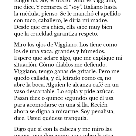
Baigorria. Soy el doctor Andrés Viggiano, 
me dice. Y remarca el “soy”. Italiano hasta 
la médula, pienso. Se le manchó el apellido 
con tuco, caballero, le diría mi madre. 
Desde que era chica, ella sabe muy bien 
que la crueldad garantiza respeto.
Miro los ojos de Viggiano. Los tiene como 
los de una vaca: grandes y húmedos. 
Espero que aclare algo, que me explique mi 
situación. Cómo diablos me defiendo, 
Viggiano, tengo ganas de gritarle. Pero me 
quedo callada, y él, letrado como es, no 
abre la boca. Alguien le alcanza café en un 
vaso descartable. Lo sopla y pide azúcar. 
Pasan diez o quince segundos que él usa 
para acomodarse en una si lla. Recién 
ahora se digna a mirarme. Soy penalista, 
dice. Usted quédese tranquila.
Digo que sí con la cabeza y me miro las 
manos, que descansan, una sobre la otra, 