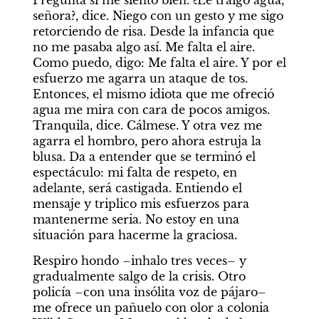
Pregunta si me siento bien. ¿Le traigo agua, 
señora?, dice. Niego con un gesto y me sigo 
retorciendo de risa. Desde la infancia que 
no me pasaba algo así. Me falta el aire. 
Como puedo, digo: Me falta el aire. Y por el 
esfuerzo me agarra un ataque de tos. 
Entonces, el mismo idiota que me ofreció 
agua me mira con cara de pocos amigos. 
Tranquila, dice. Cálmese. Y otra vez me 
agarra el hombro, pero ahora estruja la 
blusa. Da a entender que se terminó el 
espectáculo: mi falta de respeto, en 
adelante, será castigada. Entiendo el 
mensaje y triplico mis esfuerzos para 
mantenerme seria. No estoy en una 
situación para hacerme la graciosa.
Respiro hondo –inhalo tres veces– y 
gradualmente salgo de la crisis. Otro 
policía –con una insólita voz de pájaro– 
me ofrece un pañuelo con olor a colonia 