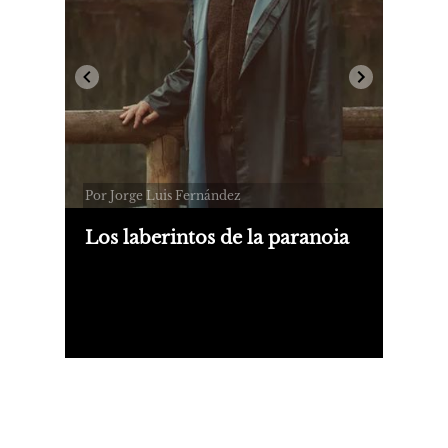
Por Jorge Luis Fernández
Los laberintos de la paranoia
Las teorías conspirativas son el tema
central de "Los creyentes", un film del
barcelonés Roger Gual sobre una
misteriosa muerte que involucra a un
marido paranoico y una hija dispuesta
a conocer la verdad.