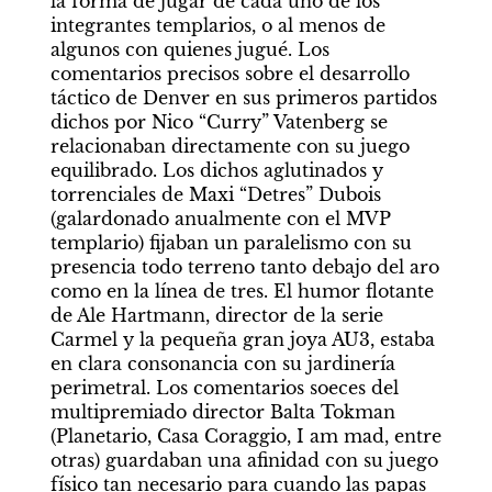
la forma de jugar de cada uno de los 
integrantes templarios, o al menos de 
algunos con quienes jugué. Los 
comentarios precisos sobre el desarrollo 
táctico de Denver en sus primeros partidos 
dichos por Nico “Curry” Vatenberg se 
relacionaban directamente con su juego 
equilibrado. Los dichos aglutinados y 
torrenciales de Maxi “Detres” Dubois 
(galardonado anualmente con el MVP 
templario) fijaban un paralelismo con su 
presencia todo terreno tanto debajo del aro 
como en la línea de tres. El humor flotante 
de Ale Hartmann, director de la serie 
Carmel y la pequeña gran joya AU3, estaba 
en clara consonancia con su jardinería 
perimetral. Los comentarios soeces del 
multipremiado director Balta Tokman 
(Planetario, Casa Coraggio, I am mad, entre 
otras) guardaban una afinidad con su juego 
físico tan necesario para cuando las papas 