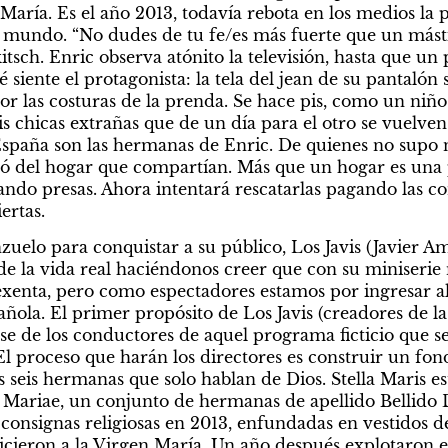
María. Es el año 2013, todavía rebota en los medios la p
l mundo. “No dudes de tu fe/es más fuerte que un mástil”
itsch. Enric observa atónito la televisión, hasta que un p
 siente el protagonista: la tela del jean de su pantalón 
 las costuras de la prenda. Se hace pis, como un niño al
 chicas extrañas que de un día para el otro se vuelven v
spaña son las hermanas de Enric. De quienes no supo n
ó del hogar que compartían. Más que un hogar es una pr
tando presas. Ahora intentará rescatarlas pagando las c
ertas.
zuelo para conquistar a su público, Los Javis (Javier Amb
la vida real haciéndonos creer que con su miniserie n
exenta, pero como espectadores estamos por ingresar al
ñola. El primer propósito de Los Javis (creadores de las
arse de los conductores de aquel programa ficticio que 
El proceso que harán los directores es construir un fon
 seis hermanas que solo hablan de Dios. Stella Maris es
s Mariae, un conjunto de hermanas de apellido Bellido 
nsignas religiosas en 2013, enfundadas en vestidos de f
cieron a la Virgen María. Un año después explotaron e