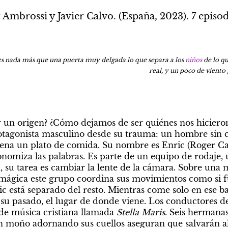
r Ambrossi y Javier Calvo. (España, 2023). 7 episod
es nada más que una puerta muy delgada lo que separa a los 
niños
 de lo q
real, y un poco de viento
r un origen? ¿Cómo dejamos de ser quiénes nos hiciero
otagonista masculino desde su trauma: un hombre sin can
ena un plato de comida. Su nombre es Enric (Roger Ca
nomiza las palabras. Es parte de un equipo de rodaje, u
n, su tarea es cambiar la lente de la cámara. Sobre un
mágica este grupo coordina sus movimientos como si fu
 está separado del resto. Mientras come solo en ese bar
a su pasado, el lugar de donde viene. Los conductores d
e música cristiana llamada 
Stella Maris
. Seis hermanas
un moño adornando sus cuellos aseguran que salvarán 