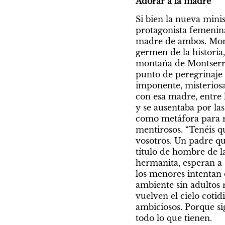
Adorar a la madre
Si bien la nueva minis
protagonista femenina 
madre de ambos. Mont
germen de la historia,
montaña de Montserrat
punto de peregrinaje 
imponente, misteriosa
con esa madre, entre 
y se ausentaba por las
como metáfora para re
mentirosos. “Tenéis 
vosotros. Un padre que
título de hombre de la
hermanita, esperan a 
los menores intentan 
ambiente sin adultos r
vuelven el cielo cotid
ambiciosos. Porque sig
todo lo que tienen.