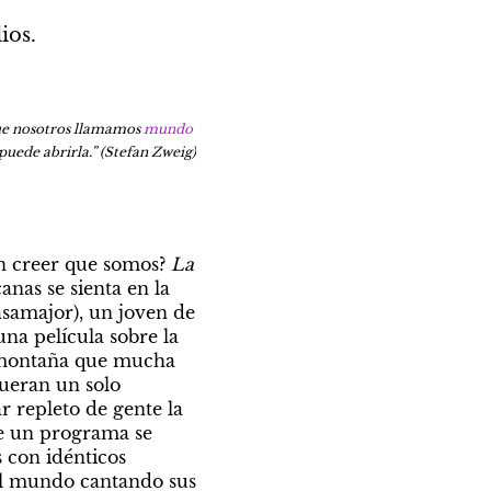
ios.
ue nosotros llamamos 
mundo
 puede abrirla.” (Stefan Zweig)
n creer que somos? 
La 
as se sienta en la 
samajor), un joven de 
na película sobre la 
a montaña que mucha 
eran un solo 
 repleto de gente la 
e un programa se 
 con idénticos 
al mundo cantando sus 