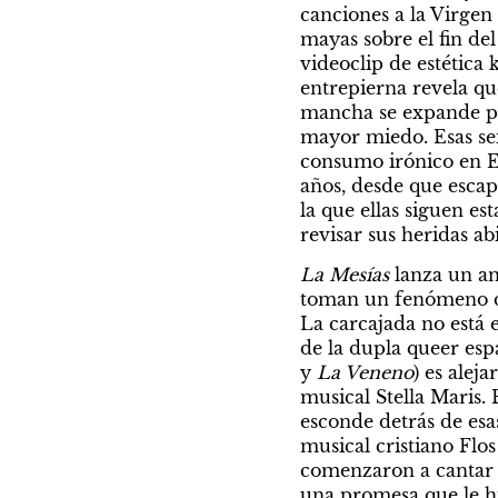
canciones a la Virgen 
mayas sobre el fin de
videoclip de estética k
entrepierna revela qué
mancha se expande por
mayor miedo. Esas seis
consumo irónico en E
años, desde que escap
la que ellas siguen es
revisar sus heridas abi
La Mesías
 lanza un an
toman un fenómeno de 
La carcajada no está 
de la dupla queer espa
y 
La Veneno
) es alej
musical Stella Maris. 
esconde detrás de esas
musical cristiano Flo
comenzaron a cantar co
una promesa que le hi