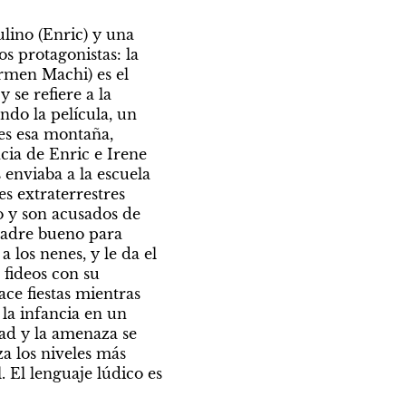
lino (Enric) y una 
s protagonistas: la 
men Machi) es el 
se refiere a la 
do la película, un 
es esa montaña, 
ia de Enric e Irene 
enviaba a la escuela 
s extraterrestres 
 y son acusados de 
adre bueno para 
los nenes, y le da el 
fideos con su 
e fiestas mientras 
a infancia en un 
ad y la amenaza se 
a los niveles más 
 El lenguaje lúdico es 