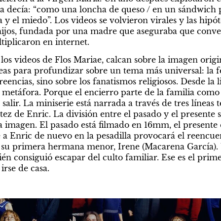
tra decía: “como una loncha de queso / en un sándwich pre
 y el miedo”. Los videos se volvieron virales y las hipóte
s hijos, fundada por una madre que aseguraba que conver
iplicaron en internet.
los videos de Flos Mariae, calcan sobre la imagen origi
eas para profundizar sobre un tema más universal: la f
reencias, sino sobre los fanatismos religiosos. Desde la li
a metáfora. Porque el encierro parte de la familia como
alir. La miniserie está narrada a través de tres líneas t
tez de Enric. La división entre el pasado y el presente s
la imagen. El pasado está filmado en 16mm, el presente e
 Enric de nuevo en la pesadilla provocará el reencuen
 su primera hermana menor, Irene (Macarena García). U
 irse de casa.