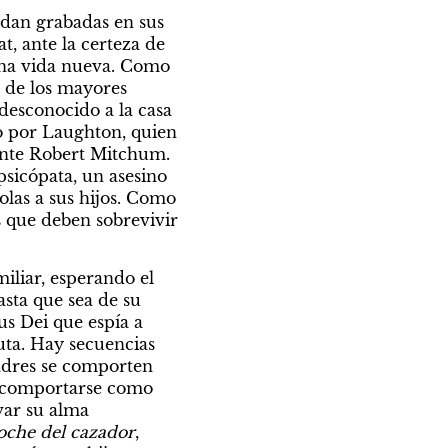
dan grabadas en sus 
, ante la certeza de 
una vida nueva. Como 
 de los mayores 
sconocido a la casa 
o por Laughton, quien 
ante Robert Mitchum. 
sicópata, un asesino 
las a sus hijos. Como 
 que deben sobrevivir 
iliar, esperando el 
ta que sea de su 
 Dei que espía a 
ta. Hay secuencias 
adres se comporten 
 comportarse como 
ar su alma 
oche del cazador
, 