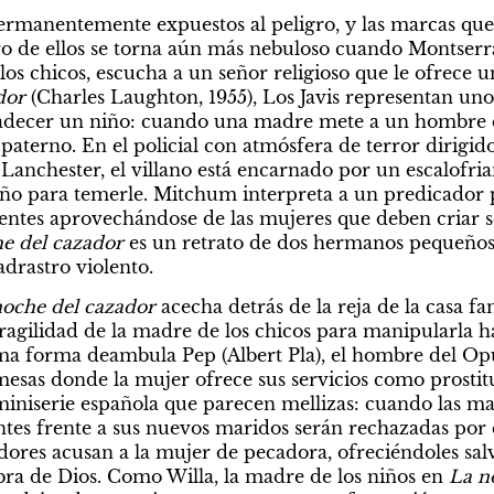
ermanentemente expuestos al peligro, y las marcas que
ro de ellos se torna aún más nebuloso cuando Montserrat
 los chicos, escucha a un señor religioso que le ofrece 
dor 
(Charles Laughton, 1955), Los Javis representan uno
adecer un niño: cuando una madre mete a un hombre de
 paterno. En el policial con atmósfera de terror dirigid
 Lanchester, el villano está encarnado por un escalofri
iño para temerle. Mitchum interpreta a un predicador p
entes aprovechándose de las mujeres que deben criar so
e del cazador
 es un retrato de dos hermanos pequeños
drastro violento.
oche del cazador 
acecha detrás de la reja de la casa fam
ilidad de la madre de los chicos para manipularla has
a forma deambula Pep (Albert Pla), el hombre del Opus
mesas donde la mujer ofrece sus servicios como prostitu
a miniserie española que parecen mellizas: cuando las m
tes frente a sus nuevos maridos serán rechazadas por
ores acusan a la mujer de pecadora, ofreciéndoles salv
bra de Dios. Como Willa, la madre de los niños en
 La n