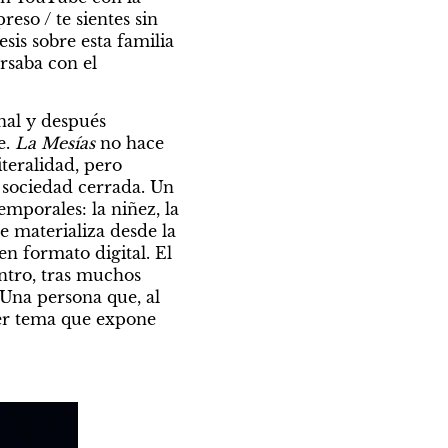
so / te sientes sin 
sis sobre esta familia 
saba con el 
nal y después 
e.
 La Mesías
 no hace 
teralidad, pero 
 sociedad cerrada. Un 
emporales: la niñez, la 
e materializa desde la 
n formato digital. El 
tro, tras muchos 
na persona que, al 
igual que Enric, también consiguió escapar del culto familiar. Ese es el primer tema que expone 