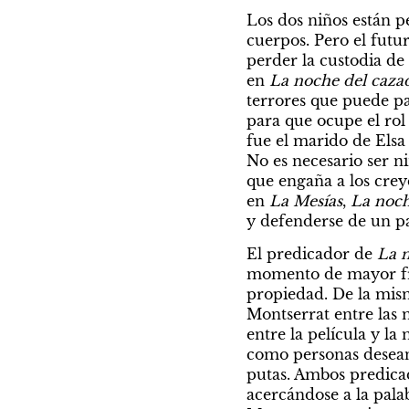
Los dos niños están p
cuerpos. Pero el futu
perder la custodia de
en 
La noche del caza
terrores que puede p
para que ocupe el rol
fue el marido de Elsa
No es necesario ser n
que engaña a los crey
en
 La Mesías
, 
La noch
y defenderse de un pa
El predicador de 
La n
momento de mayor frag
propiedad. De la mism
Montserrat entre las 
entre la película y l
como personas desean
putas. Ambos predicad
acercándose a la pala