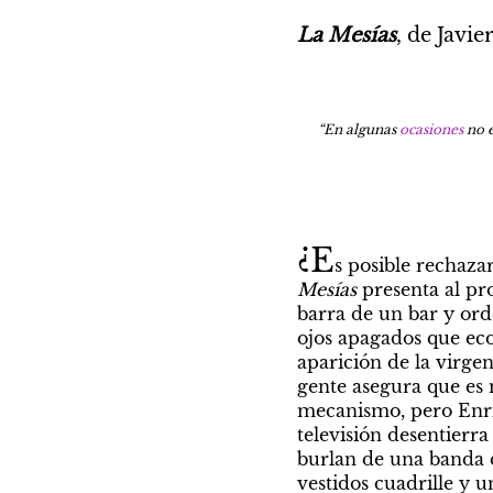
La Mesías
, de Javie
“En algunas 
ocasiones
 no 
¿E
s posible rechaza
Mesías
 presenta al pr
barra de un bar y ord
ojos apagados que eco
aparición de la virge
gente asegura que es 
mecanismo, pero Enric
televisión desentierr
burlan de una banda d
vestidos cuadrille y 