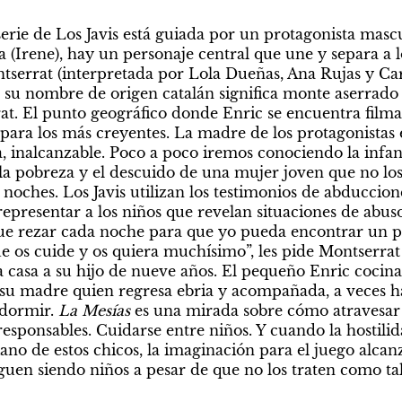
erie de Los Javis está guiada por un protagonista mascu
(Irene), hay un personaje central que une y separa a lo
serrat (interpretada por Lola Dueñas, Ana Rujas y Car
 su nombre de origen catalán significa monte aserrado y 
. El punto geográfico donde Enric se encuentra filman
para los más creyentes. La madre de los protagonistas 
, inalcanzable. Poco a poco iremos conociendo la infanc
la pobreza y el descuido de una mujer joven que no los 
 noches. Los Javis utilizan los testimonios de abduccione
presentar a los niños que revelan situaciones de abuso
que rezar cada noche para que yo pueda encontrar un p
 os cuide y os quiera muchísimo”, les pide Montserrat a 
 casa a su hijo de nueve años. El pequeño Enric cocina 
su madre quien regresa ebria y acompañada, a veces hac
dormir. 
La Mesías 
es una mirada sobre cómo atravesar l
esponsables. Cuidarse entre niños. Y cuando la hostilid
iano de estos chicos, la imaginación para el juego alcanz
uen siendo niños a pesar de que no los traten como tal.