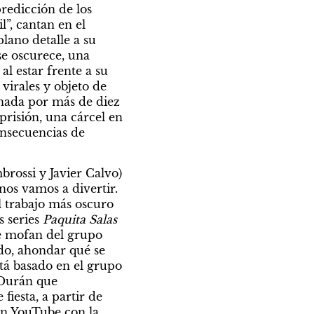
redicción de los 
, cantan en el 
lano detalle a su 
se oscurece, una 
 estar frente a su 
irales y objeto de 
ada por más de diez 
isión, una cárcel en 
onsecuencias de 
rossi y Javier Calvo) 
os vamos a divertir. 
 trabajo más oscuro 
 series 
Paquita Salas
se mofan del grupo 
do, ahondar qué se 
tá basado en el grupo 
Durán que 
iesta, a partir de 
n YouTube con la 