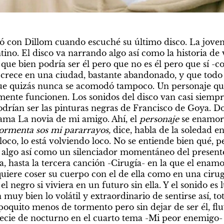
 con Dillom cuando escuché su último disco. La joven 
tino. El disco va narrando algo así como la historia de 
ue bien podría ser él pero que no es él pero que sí -co
y crece en una ciudad, bastante abandonado, y que todo 
que quizás nunca se acomodó tampoco. Un personaje que
ente funcionen. Los sonidos del disco van casi siempre 
rían ser las pinturas negras de Francisco de Goya. Do
lama La novia de mi amigo. Ahí, el 
personaje 
ormenta sos mi pararrayos, 
dice,
habla de la soledad en
loco, lo está volviendo loco. No se entiende bien qué, pe
s algo así como un silenciador momentáneo del presente 
va, hasta la tercera canción -Cirugía- en la que el enamo
uiere coser su cuerpo con el de ella como en una cirugí
l negro si viviera en un futuro sin ella. Y el sonido es 
 muy bien lo volátil y extraordinario de sentirse así, tot
poquito menos de tormento pero sin dejar de ser él, flu
pecie de nocturno en el cuarto tema -Mi peor enemigo- c