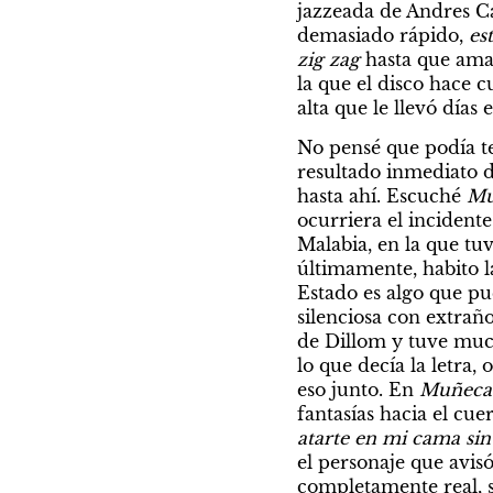
jazzeada de Andres Ca
demasiado rápido, 
es
zig zag 
hasta que aman
la que el disco hace 
alta que le llevó días 
No pensé que podía te
resultado inmediato de
hasta ahí. Escuché 
Mu
ocurriera el incident
Malabia, en la que tu
últimamente, habito l
Estado es algo que pu
silenciosa con extraño
de Dillom y tuve muc
lo que decía la letra,
eso junto. En 
Muñeca
fantasías hacia el cue
atarte en mi cama sin
el personaje que avisó
completamente real, s