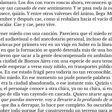
lamaro. Los dos con voces roncas ahora, reconocen que
toy tan cansado de este sentimiento. 
Y se pasa
 toda la 
ece, quizás. Y entre otros vaivenes del ánimo, llega 
Mu
cumbre y después cae, como si resbalara hacia el vacío 
escalar. Cae y cae, pero vive.
ner miedo con una canción. Pareciera que el miedo en sí,
l audiovisual o del anecdotario personal, incluso de al
ñecas 
por primera vez en un viaje en Subte en la línea 
e en que la formación se quedó detenida más de una hora
vieron que sacar a la gente descompensada en ambulanci
a ciudad de Buenos Aires con una especie de aura teme
ede empezar a verse muy nítido, en transportes público
s. En ese estado frágil pero todavía no tan reconocible,
ho miedo. En ese momento no pude ponerle palabras. N
 o era la ciudad abandonada, o ese instante mío. Quizás
s,
 el personaje conoce a otra chica, ya no su chica, si en
rpo de ella van cayendo en cascada. 
Quiero tirarte agua 
 que puedas moverte, voy a llevarte a lo profundo de 
 que iba a derrapar, lo hace por completo. Su oscuridad
obre todo porque fue construyendo un terreno para qu