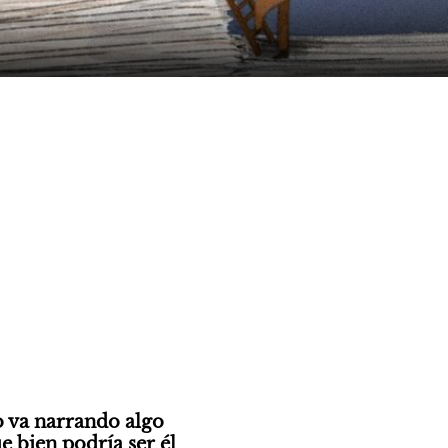
o va narrando algo 
 bien podría ser él 