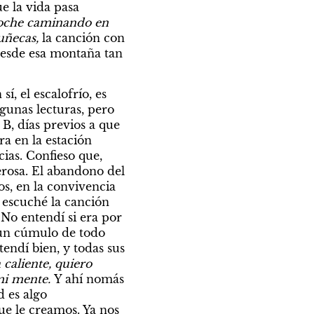
 la vida pasa 
noche caminando en 
ñecas, 
la canción con 
desde esa montaña tan 
 el escalofrío, es 
gunas lecturas, pero 
B, días previos a que 
 en la estación 
as. Confieso que, 
rosa. El abandono del 
s, en la convivencia 
 escuché la canción 
o entendí si era por 
 un cúmulo de todo 
tendí bien, y todas sus 
caliente, quiero 
mi mente. 
Y ahí nomás 
 es algo 
e le creamos. Ya nos 