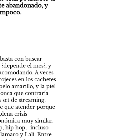
te abandonado, y 
tampoco.
basta con buscar 
 ¿depende el mes?, y 
 acomodando. A veces 
ojeces en los cachetes 
lo amarillo, y la piel 
onca que contraría 
set de streaming, 
ne que atender porque 
ena crisis 
económica de Argentina, y acaba de sacar su segundo disco, en una crisis económica muy similar. 
 hip hop, -incluso 
lamaro y Lali. Entre 