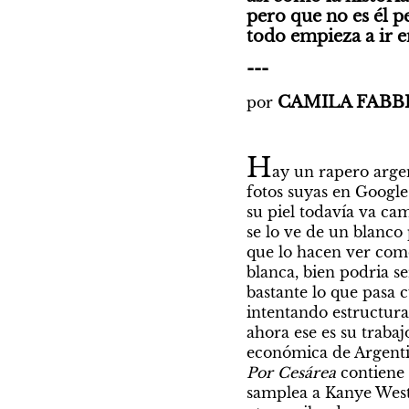
pero que no es él p
todo empieza a ir 
---
CAMILA FABB
por
H
ay un rapero argen
fotos suyas en Google
su piel todavía va ca
se lo ve de un blanco 
que lo hacen ver como 
blanca, bien podria s
bastante lo que pasa 
intentando estructura
ahora ese es su trabaj
Por Cesárea 
contiene
samplea a Kanye West 