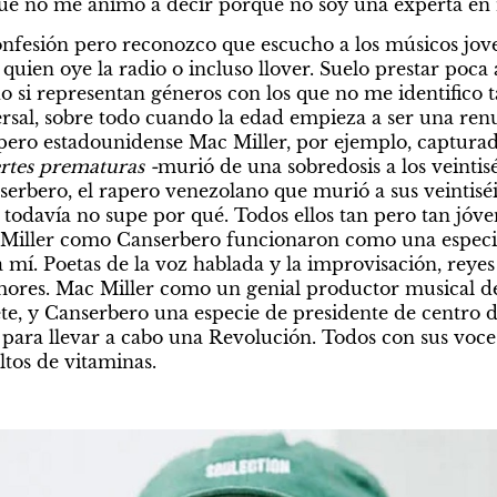
que no me animo a decir porque no soy una experta en 
confesión pero reconozco que escucho a los músicos jove
quien oye la radio o incluso llover. Suelo prestar poca a
o si representan géneros con los que no me identifico t
ersal, sobre todo cuando la edad empieza a ser una ren
pero estadounidense Mac Miller, por ejemplo, capturad
rtes prematuras -
murió de una sobredosis a los veintisé
erbero, el rapero venezolano que murió a sus veintiséi
todavía no supe por qué. Todos ellos tan pero tan jóve
Miller como Canserbero funcionaron como una especie 
 mí. Poetas de la voz hablada y la improvisación, reyes
amores. Mac Miller como un genial productor musical de
te, y Canserbero una especie de presidente de centro de
 para llevar a cabo una Revolución. Todos con sus voces 
altos de vitaminas.