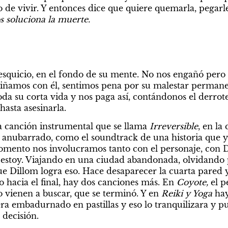
 de vivir. Y entonces dice que quiere quemarla, pegarle
s soluciona la muerte.
squicio, en el fondo de su mente. No nos engañó pero i
ñamos con él, sentimos pena por su malestar permanen
oda su corta vida y nos paga así, contándonos el derrote
hasta asesinarla.
a canción instrumental que se llama 
Irreversible
, en la
 anubarrado, como el soundtrack de una historia que y
mento nos involucramos tanto con el personaje, con Dil
 estoy. Viajando en una ciudad abandonada, olvidando 
que Dillom logra eso. Hace desaparecer la cuarta pared 
 hacia el final, hay dos canciones más. En 
Coyote, 
el p
o vienen a buscar, que se terminó. Y en 
Reiki y Yoga 
hay
era embadurnado en pastillas y eso lo tranquilizara y pu
 decisión.