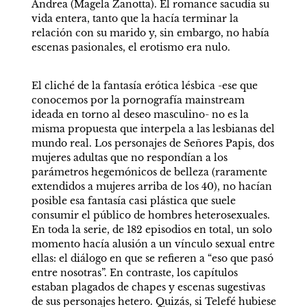
Andrea (Magela Zanotta). El romance sacudía su 
vida entera, tanto que la hacía terminar la 
relación con su marido y, sin embargo, no había 
escenas pasionales, el erotismo era nulo. 
El cliché de la fantasía erótica lésbica -ese que 
conocemos por la pornografía mainstream 
ideada en torno al deseo masculino- no es la 
misma propuesta que interpela a las lesbianas del 
mundo real. Los personajes de Señores Papis, dos 
mujeres adultas que no respondían a los 
parámetros hegemónicos de belleza (raramente 
extendidos a mujeres arriba de los 40), no hacían 
posible esa fantasía casi plástica que suele 
consumir el público de hombres heterosexuales. 
En toda la serie, de 182 episodios en total, un solo 
momento hacía alusión a un vínculo sexual entre 
ellas: el diálogo en que se refieren a “eso que pasó 
entre nosotras”. En contraste, los capítulos 
estaban plagados de chapes y escenas sugestivas 
de sus personajes hetero. Quizás, si Telefé hubiese 