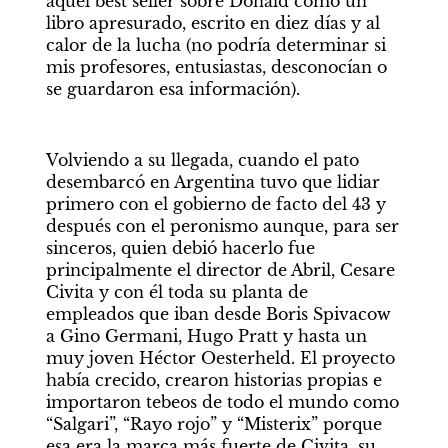
aquel best seller sobre Donald como un 
libro apresurado, escrito en diez días y al 
calor de la lucha (no podría determinar si 
mis profesores, entusiastas, desconocían o 
se guardaron esa información).
Volviendo a su llegada, cuando el pato 
desembarcó en Argentina tuvo que lidiar 
primero con el gobierno de facto del 43 y 
después con el peronismo aunque, para ser 
sinceros, quien debió hacerlo fue 
principalmente el director de Abril, Cesare 
Civita y con él toda su planta de  
empleados que iban desde Boris Spivacow 
a Gino Germani, Hugo Pratt y hasta un 
muy joven Héctor Oesterheld. El proyecto 
había crecido, crearon historias propias e 
importaron tebeos de todo el mundo como 
“Salgari”, “Rayo rojo” y “Misterix” porque 
esa era la marca más fuerte de Civita, su 