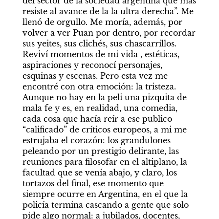
del sector de la sociedad argentina que más 
resiste al avance de la la ultra derecha”. Me 
llenó de orgullo. Me moría, además, por 
volver a ver Puan por dentro, por recordar 
sus yeites, sus clichés, sus chascarrillos. 
Reviví momentos de mi vida , estéticas, 
aspiraciones y reconocí personajes, 
esquinas y escenas. Pero esta vez me 
encontré con otra emoción: la tristeza. 
Aunque no hay en la peli una pizquita de 
mala fe y es, en realidad, una comedia, 
cada cosa que hacía reír a ese publico 
“calificado” de críticos europeos, a mi me 
estrujaba el corazón: los grandulones 
peleando por un prestigio delirante, las 
reuniones para filosofar en el altiplano, la 
facultad que se venía abajo, y claro, los 
tortazos del final, ese momento que 
siempre ocurre en Argentina, en el que la 
policía termina cascando a gente que solo 
pide algo normal: a jubilados, docentes, 