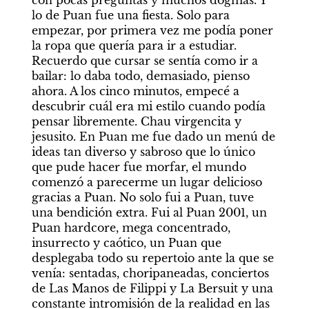
con pocas preguntas y muchos dogmas. Y 
lo de Puan fue una fiesta. Solo para 
empezar, por primera vez me podía poner 
la ropa que quería para ir a estudiar. 
Recuerdo que cursar se sentía como ir a 
bailar: lo daba todo, demasiado, pienso 
ahora. A los cinco minutos, empecé a 
descubrir cuál era mi estilo cuando podía 
pensar libremente. Chau virgencita y 
jesusito. En Puan me fue dado un menú de 
ideas tan diverso y sabroso que lo único 
que pude hacer fue morfar, el mundo 
comenzó a parecerme un lugar delicioso 
gracias a Puan. No solo fui a Puan, tuve 
una bendición extra. Fui al Puan 2001, un 
Puan hardcore, mega concentrado, 
insurrecto y caótico, un Puan que 
desplegaba todo su repertoio ante la que se 
venía: sentadas, choripaneadas, conciertos 
de Las Manos de Filippi y La Bersuit y una 
constante intromisión de la realidad en las 