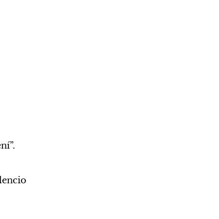
í”. 
lencio 