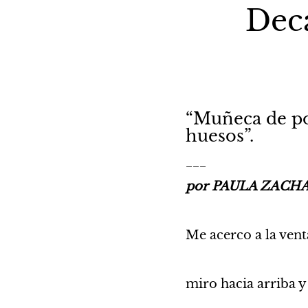
Dec
“Muñeca de po
huesos”.
___
por PAULA ZACHA
Me acerco a la vent
miro hacia arriba y 