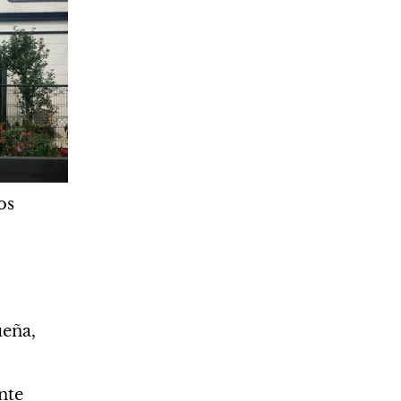
os 
eña, 
nte 