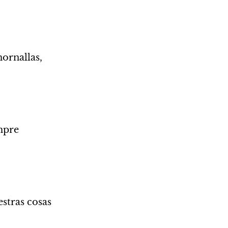
ornallas, 
mpre
stras cosas 