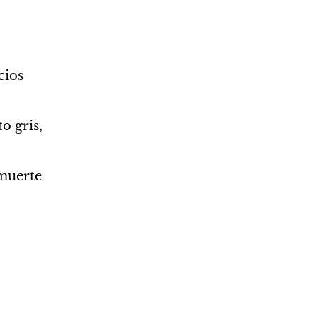
cios
 gris, 
 muerte
 