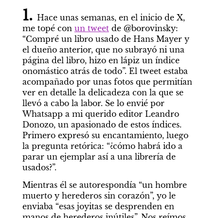
1. 
Hace unas semanas, en el inicio de X, 
me topé con 
un tweet
 de @borovinsky: 
“Compré un libro usado de Hans Mayer y 
el dueño anterior, que no subrayó ni una 
página del libro, hizo en lápiz un índice 
onomástico atrás de todo”. El tweet estaba 
acompañado por unas fotos que permitían 
ver en detalle la delicadeza con la que se 
llevó a cabo la labor. Se lo envié por 
Whatsapp a mi querido editor Leandro 
Donozo, un apasionado de estos índices. 
Primero expresó su encantamiento, luego 
la pregunta retórica: “¿cómo habrá ido a 
parar un ejemplar así a una librería de 
usados?”.
Mientras él se autorespondía “un hombre 
muerto y herederos sin corazón”, yo le 
enviaba “esas joyitas se desprenden en 
manos de herederos inútiles”. Nos reímos 