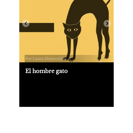
Por Laura Haimovichi
El hombre gato
Un hombre comete un asesinato. Las
víctimas son su madre y su tía. Apenas
lo detienen, el homicida empieza a
maullar. ¿Se convierte en gato? Natalia
Monasterolo tomó este caso extraño
para su novela "Caracat".