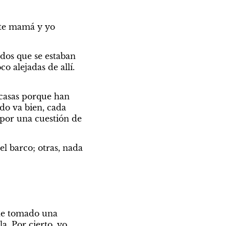
te mamá y yo 
os que se estaban 
alejadas de allí. 
casas porque han 
do va bien, cada 
 por una cuestión de 
l barco; otras, nada 
he tomado una 
. Por cierto, yo 