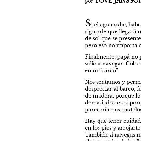
TOVE JANSSO
por 
S
i el agua sube, hab
signo de que llegará u
de sol que se presen
pero eso no importa d
Finalmente, papá no p
salió a navegar. Coloc
en un barco”.
Nos sentamos y perman
despreciar al barco, fa
de madera, porque los
demasiado cerca porq
pareceríamos cautelos
Hay que tener cuidado
en los pies y arrojart
También si navegas muy