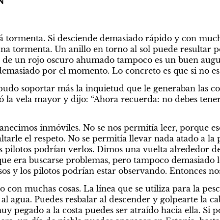
N
rá tormenta. Si desciende demasiado rápido y con much
na tormenta. Un anillo en torno al sol puede resultar pe
te de un rojo oscuro ahumado tampoco es un buen augu
emasiado por el momento. Lo concreto es que si no es u
udo soportar más la inquietud que le generaban las con
ó la vela mayor y dijo: “Ahora recuerda: no debes tener 
ecimos inmóviles. No se nos permitía leer, porque eso 
ltarle el respeto. No se permitía llevar nada atado a la p
 pilotos podrían verlos. Dimos una vuelta alrededor del
ue era buscarse problemas, pero tampoco demasiado lej
os y los pilotos podrían estar observando. Entonces n
 con muchas cosas. La línea que se utiliza para la pesc
e al agua. Puedes resbalar al descender y golpearte la ca
 pegado a la costa puedes ser atraído hacia ella. Si por