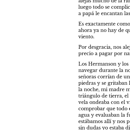
alejas mucho de la rib
luego todo se complic
a papá le encantan las
Es exactamente como é
ahora ya no hay de qu
viento.
Por desgracia, nos ale
precio a pagar por n
Los Hermanson y los S
navegar durante la no
señoras corrían de un
piedras y se gritaban l
la noche, mi madre me
triángulo de tierra, 
vela ondeaba con el vi
comprobar que todo es
agua y evaluaban la f
estábamos allí y nos p
sin dudas yo estaba d