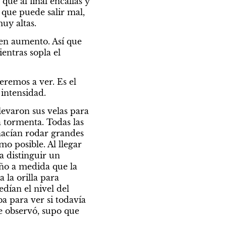
ue al final encallas y 
que puede salir mal, 
uy altas.
en aumento. Así que 
ntras sopla el 
eremos a ver. Es el 
intensidad.
evaron sus velas para 
tormenta. Todas las 
hacían rodar grandes 
o posible. Al llegar 
 distinguir un 
ño a medida que la 
la orilla para 
ían el nivel del 
 para ver si todavía 
e observó, supo que 