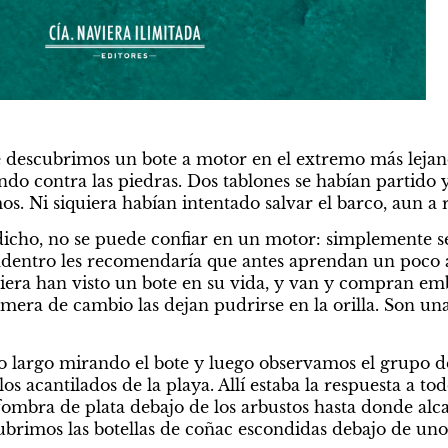
 descubrimos un bote a motor en el extremo más lejano d
o contra las piedras. Dos tablones se habían partido y
s. Ni siquiera habían intentado salvar el barco, aun a r
cho, no se puede confiar en un motor: simplemente se d
adentro les recomendaría que antes aprendan un poco a
iera han visto un bote en su vida, y van y compran em
imera de cambio las dejan pudrirse en la orilla. Son un
largo mirando el bote y luego observamos el grupo de
s acantilados de la playa. Allí estaba la respuesta a todo:
ombra de plata debajo de los arbustos hasta donde alcan
brimos las botellas de coñac escondidas debajo de uno