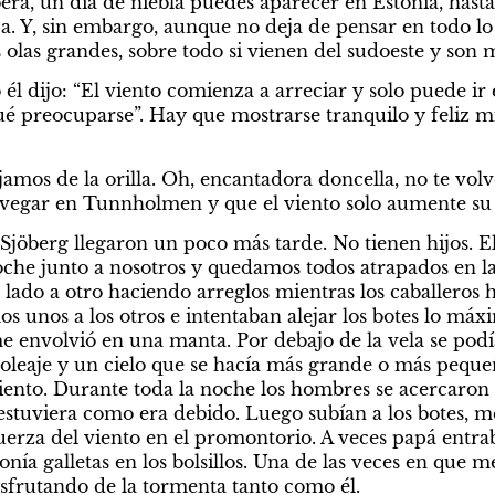
era, un día de niebla puedes aparecer en Estonia, hasta q
a. Y, sin embargo, aunque no deja de pensar en todo lo 
 olas grandes, sobre todo si vienen del sudoeste y son m
l dijo: “El viento comienza a arreciar y solo puede ir 
é preocuparse”. Hay que mostrarse tranquilo y feliz mie
jamos de la orilla. Oh, encantadora doncella, no te volv
avegar en Tunnholmen y que el viento solo aumente su 
jöberg llegaron un poco más tarde. No tienen hijos. El
che junto a nosotros y quedamos todos atrapados en la 
 lado a otro haciendo arreglos mientras los caballeros 
os unos a los otros e intentaban alejar los botes lo máxim
 envolvió en una manta. Por debajo de la vela se podía
el oleaje y un cielo que se hacía más grande o más peque
ento. Durante toda la noche los hombres se acercaron a 
tuviera como era debido. Luego subían a los botes, med
uerza del viento en el promontorio. A veces papá entraba
onía galletas en los bolsillos. Una de las veces en que m
isfrutando de la tormenta tanto como él.