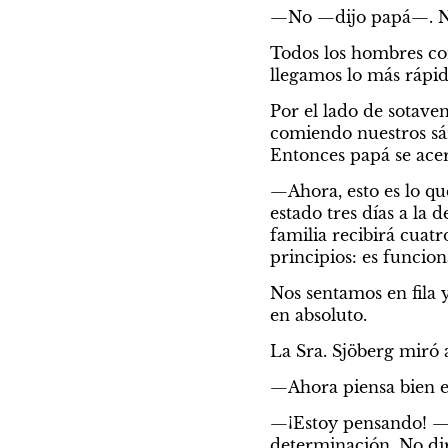
—No —dijo papá—. No.
Todos los hombres com
llegamos lo más rápi
Por el lado de sotave
comiendo nuestros sán
Entonces papá se acer
—Ahora, esto es lo qu
estado tres días a la 
familia recibirá cuatr
principios: es funcio
Nos sentamos en fila y
en absoluto.
La Sra. Sjöberg miró a
—Ahora piensa bien en
—¡Estoy pensando! —r
determinación. No dir