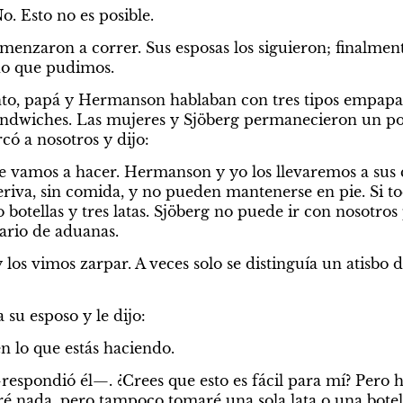
 Esto no es posible.
enzaron a correr. Sus esposas los siguieron; finalmen
do que pudimos.
nto, papá y Hermanson hablaban con tres tipos empapad
dwiches. Las mujeres y Sjöberg permanecieron un poco 
có a nosotros y dijo:
e vamos a hacer. Hermanson y yo los llevaremos a sus 
deriva, sin comida, y no pueden mantenerse en pie. Si to
o botellas y tres latas. Sjöberg no puede ir con nosotros
nario de aduanas.
 los vimos zarpar. A veces solo se distinguía un atisbo de
 su esposo y le dijo:
 lo que estás haciendo.
espondió él—. ¿Crees que esto es fácil para mí? Pero 
é nada, pero tampoco tomaré una sola lata o una botella