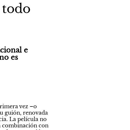
 todo
ional e 
no es 
rimera vez –o 
su guión, renovada 
a. La película no 
en combinación con 