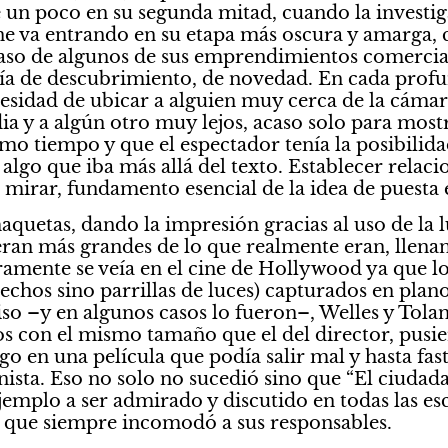
un poco en su segunda mitad, cuando la investiga
ne va entrando en su etapa más oscura y amarga, 
caso de algunos de sus emprendimientos comerciales
ía de descubrimiento, de novedad. En cada profu
cesidad de ubicar a alguien muy cerca de la cámara
ia y a algún otro muy lejos, acaso solo para most
smo tiempo y que el espectador tenía la posibilid
algo que iba más allá del texto. Establecer relacio
é mirar, fundamento esencial de la idea de puesta 
quetas, dando la impresión gracias al uso de la l
eran más grandes de lo que realmente eran, llenand
ramente se veía en el cine de Hollywood ya que los 
techos sino parrillas de luces) capturados en plan
iso –y en algunos casos lo fueron–, Welles y Tol
tos con el mismo tamaño que el del director, pusie
o en una película que podía salir mal y hasta fast
ista. Eso no solo no sucedió sino que “El ciudada
jemplo a ser admirado y discutido en todas las esc
 que siempre incomodó a sus responsables.