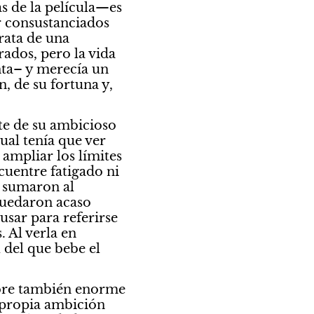
 de la película—es 
r consustanciados 
rata de una 
ados, pero la vida 
nta– y merecía un 
 de su fortuna y, 
e de su ambicioso 
al tenía que ver 
ampliar los límites 
uentre fatigado ni 
 sumaron al 
uedaron acaso 
sar para referirse 
 Al verla en 
del que bebe el 
bre también enorme 
 propia ambición 