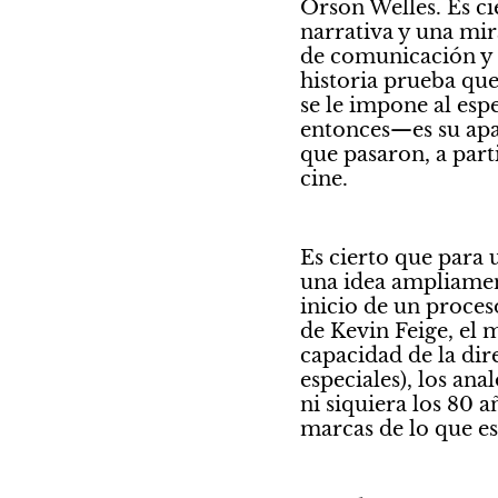
Orson Welles. Es cie
narrativa y una mir
de comunicación y s
historia prueba que 
se le impone al esp
entonces—es su apab
que pasaron, a part
cine.
Es cierto que para u
una idea ampliamen
inicio de un proceso
de Kevin Feige, el 
capacidad de la dir
especiales), los an
ni siquiera los 80 
marcas de lo que e