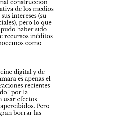
inal construcción 
tiva de los medios 
us intereses (su 
ales), pero lo que 
 pudo haber sido 
 recursos inéditos 
conocemos como 
ine digital y de 
mara es apenas el 
raciones recientes 
o” por la 
 usar efectos 
apercibidos. Pero 
ran borrar las 