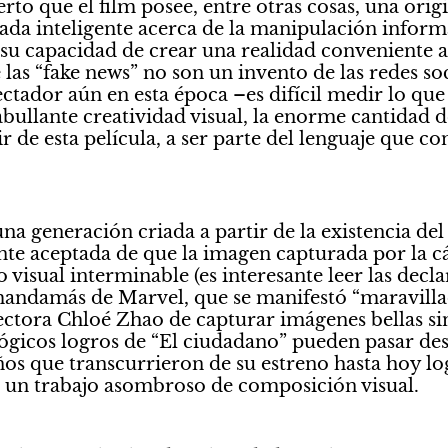
rto que el film posee, entre otras cosas, una orig
ada inteligente acerca de la manipulación informa
u capacidad de crear una realidad conveniente a s
las “fake news” no son un invento de las redes soci
ectador aún en esta época –es difícil medir lo que
ullante creatividad visual, la enorme cantidad de
ir de esta película, a ser parte del lenguaje que 
na generación criada a partir de la existencia del c
te aceptada de que la imagen capturada por la cá
 visual interminable (es interesante leer las decla
mandamás de Marvel, que se manifestó “maravillad
ectora Chloé Zhao de capturar imágenes bellas sin
alógicos logros de “El ciudadano” pueden pasar des
años que transcurrieron de su estreno hasta hoy log
s un trabajo asombroso de composición visual.