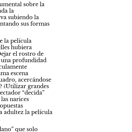
umental sobre la 
da la 
va subiendo la 
entando sus formas 
 la película 
les hubiera 
jar el rostro de 
 una profundidad 
culamente 
sma escena 
cuadro, acercándose 
 ¿Utilizar grandes 
ectador “decida” 
as narices 
opuestas 
adultez la película 
.
ano” que solo 