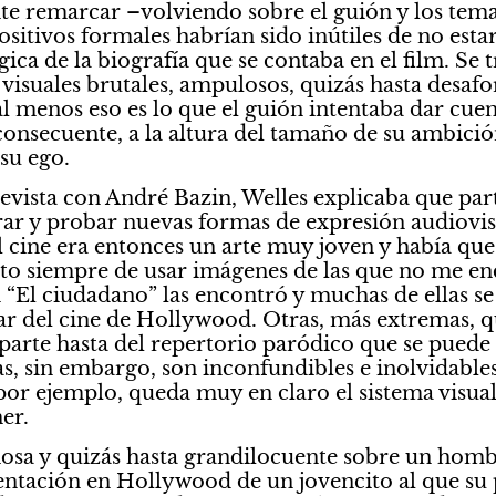
e remarcar –volviendo sobre el guión y los temas
ositivos formales habrían sido inútiles de no esta
ica de la biografía que se contaba en el film. Se t
visuales brutales, ampulosos, quizás hasta desafor
al menos eso es lo que el guión intentaba dar cue
consecuente, a la altura del tamaño de su ambición,
su ego.
vista con André Bazin, Welles explicaba que part
ar y probar nuevas formas de expresión audiovisu
 cine era entonces un arte muy joven y había que 
ato siempre de usar imágenes de las que no me enc
n “El ciudadano” las encontró y muchas de ellas se
ar del cine de Hollywood. Otras, más extremas, q
parte hasta del repertorio paródico que se puede u
as, sin embargo, son inconfundibles e inolvidables.
por ejemplo, queda muy en claro el sistema visual 
er.
iosa y quizás hasta grandilocuente sobre un hom
entación en Hollywood de un jovencito al que su