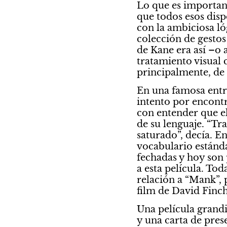
Lo que es important
que todos esos disp
con la ambiciosa lóg
colección de gestos 
de Kane era así –o 
tratamiento visual 
principalmente, de 
En una famosa entre
intento por encontr
con entender que el
de su lenguaje. “Tr
saturado”, decía. E
vocabulario estánd
fechadas y hoy son 
a esta película. Tod
relación a “Mank”, 
film de David Finch
Una película grand
y una carta de pres