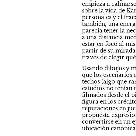
empieza a calmarse 
sobre la vida de Ka
personales y el fra
también, una energ
parecía tener la ne
a una distancia med
estar en foco al mi
partir de su mirada 
través de elegir qu
Usando dibujos y ma
que los escenarios 
techos (algo que ra
estudios no tenían 
filmados desde el p
figura en los crédi
reputaciones en jueg
propuesta expresion
convertirse en un e
ubicación canónica