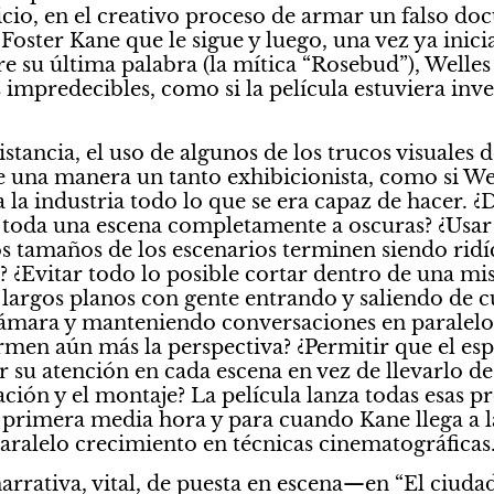
cio, en el creativo proceso de armar un falso doc
 Foster Kane que le sigue y luego, una vez ya inicia
re su última palabra (la mítica “Rosebud”), Welles 
impredecibles, como si la película estuviera inv
istancia, el uso de algunos de los trucos visuales de
e una manera un tanto exhibicionista, como si Wel
la industria todo lo que se era capaz de hacer. ¿De
n toda una escena completamente a oscuras? ¿Usar
s tamaños de los escenarios terminen siendo ridí
¿Evitar todo lo posible cortar dentro de una mi
r largos planos con gente entrando y saliendo de 
cámara y manteniendo conversaciones en paralelo?
men aún más la perspectiva? ¿Permitir que el esp
 su atención en cada escena en vez de llevarlo de l
ción y el montaje? La película lanza todas esas pr
 primera media hora y para cuando Kane llega a la 
aralelo crecimiento en técnicas cinematográficas
rrativa, vital, de puesta en escena—en “El ciudad