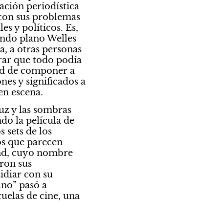
ción periodística 
con sus problemas 
 y políticos. Es, 
ndo plano Welles 
, a otras personas 
rar que todo podía 
ad de componer a 
nes y significados a 
en escena.
uz y las sombras 
o la película de 
sets de los 
os que parecen 
and, cuyo nombre 
ron sus 
idiar con su 
no” pasó a 
uelas de cine, una 