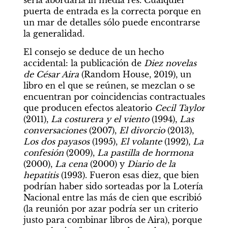
sería abordarla in media res. Cualquier 
puerta de entrada es la correcta porque en 
un mar de detalles sólo puede encontrarse 
la generalidad.
El consejo se deduce de un hecho 
accidental: la publicación de 
Diez novelas 
de César Aira 
(Random House, 2019), un 
libro en el que se reúnen, se mezclan o se 
encuentran por coincidencias contractuales 
que producen efectos aleatorio 
Cecil Taylor 
(2011), 
La costurera y el viento 
(1994), 
Las 
conversaciones 
(2007), 
El divorcio 
(2013), 
Los dos payasos 
(1995), 
El volante 
(1992), 
La 
confesión 
(2009), 
La pastilla de hormona 
(2000), 
La cena
 (2000) y 
Diario de la 
hepatitis 
(1993). Fueron esas diez, que bien 
podrían haber sido sorteadas por la Lotería 
Nacional entre las más de cien que escribió 
(la reunión por azar podría ser un criterio 
justo para combinar libros de Aira), porque 