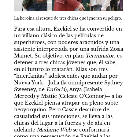
La heroína al rescate de tres chicas que ignoran su peligro.
Para esa altura, Ezekiel se ha convertido en 
un villano clásico de las películas de 
superhéroes, con poderes arácnidos y una 
asistente interpretada por una sufrida Zosia 
Mamet. Su objetivo, en plan 
Terminator
, es 
detener a tres chicas jóvenes que, él sabe, 
en el futuro lo matarán. Ellas son tres 
“huerfanitas” adolescentes que andan por 
Nueva York –Julia (la omnipresente Sydney 
Sweeney, de 
Euforia
), Anya (Isabela 
Merced) y Mattie (Celeste O’Connor)-- a las 
que Ezekiel piensa atrapar en pleno subte 
neoyorquino. Pero Cassie descubre de 
casualidad sus intenciones, se lleva a las 
chicas del lugar a la fuerza y de ahí en 
adelante 
Madame Web
 se conformará 
como una persecución de Ezekiel a las 