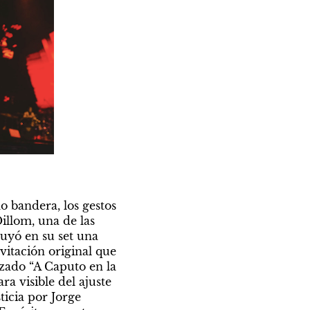
o bandera, los gestos 
llom, una de las 
uyó en su set una 
itación original que 
zado “A Caputo en la 
a visible del ajuste 
icia por Jorge 