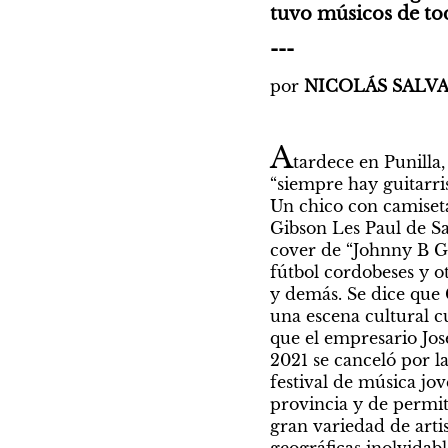
tuvo músicos de tod
---
por 
NICOLÁS SALVA
A
tardece en Punilla,
“siempre hay guitarris
Un chico con camiseta
Gibson Les Paul de Sa
cover de “Johnny B G
fútbol cordobeses y o
y demás. Se dice que C
una escena cultural c
que el empresario Jos
2021 se canceló por l
festival de música j
provincia y de permit
gran variedad de arti
geográficas inolvidab