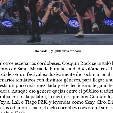
Pato Sardelli y  guitarrista random
 otros escenarios cordobeses, Cosquín Rock se instaló h
romo de Santa María de Punilla, ciudad 4 kilómetros al 
asó de ser un festival exclusivamente de rock nacional a
enarios temáticos con distintos géneros, para llegar a su
a está un poco más mezclada y el eclecticismo le ganó te
ora. Aunque eso genere quejas entre el público tradici
mbia era mala palabra, lo cierto es que hoy Cosquín log
y A, Lali o Tiago PZK, y leyendas como Skay, Ciro, Divi
 sus odiadores, bajo el cielo cordobés coexisten Damas G