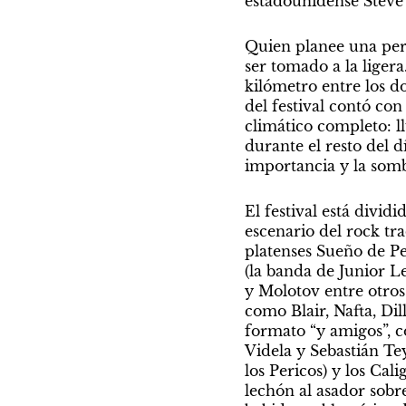
estadounidense Steve 
Quien planee una pere
ser tomado a la ligera
kilómetro entre los dos
del festival contó con
climático completo: ll
durante el resto del 
importancia y la som
El festival está dividi
escenario del rock tra
platenses Sueño de Pes
(la banda de Junior Les
y Molotov entre otros
como Blair, Nafta, Dil
formato “y amigos”, c
Videla y Sebastián Te
los Pericos) y los Cal
lechón al asador sobr