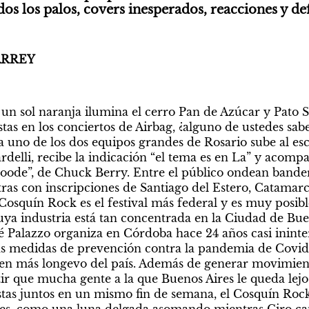
os los palos, covers inesperados, reacciones y def
RREY 
 un sol naranja ilumina el cerro Pan de Azúcar y Pato S
tas en los conciertos de Airbag, ¿alguno de ustedes sabe t
 uno de los dos equipos grandes de Rosario sube al esce
rdelli, recibe la indicación “el tema es en La” y acompa
oode”, de Chuck Berry. Entre el público ondean bander
tras con inscripciones de Santiago del Estero, Catamarca
osquín Rock es el festival más federal y es muy posible
uya industria está tan concentrada en la Ciudad de Buen
é Palazzo organiza en Córdoba hace 24 años casi ininte
as medidas de prevención contra la pandemia de Covid-1
oven más longevo del país. Además de generar movimien
ir que mucha gente a la que Buenos Aires le queda lejo
stas juntos en un mismo fin de semana, el Cosquín Rock 
les, como una luna delgada asomando mientras Ciro canta