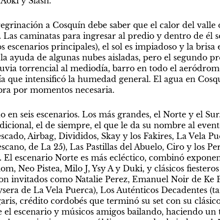
Aoki y Slash.
grinación a Cosquín debe saber que el calor del valle d
. Las caminatas para ingresar al predio y dentro de él s
 escenarios principales), el sol es impiadoso y la brisa 
 la ayuda de algunas nubes aisladas, pero el segundo pr
uvia torrencial al mediodía, barro en todo el aeródromo 
día que intensificó la humedad general. El agua en Cosq
bra por momentos necesaria.
do en seis escenarios. Los más grandes, el Norte y el Sur. 
dicional, el de siempre, el que le da su nombre al evento.
cado, Airbag, Divididos, Skay y los Fakires, La Vela Pu
cano, de La 25), Las Pastillas del Abuelo, Ciro y los Pers
. El escenario Norte es más ecléctico, combinó exponen
lom, Neo Pistea, Milo J, Ysy A y Duki, y clásicos fiestero
on invitados como Natalie Perez, Emanuel Noir de Ke Pe
ysera de La Vela Puerca), Los Auténticos Decadentes (ta
igaris, crédito cordobés que terminó su set con su clásico
e el escenario y músicos amigos bailando, haciendo un 