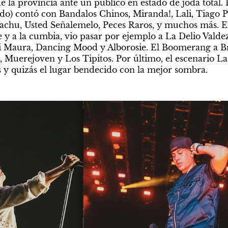
 la provincia ante un público en estado de joda total. 
ndo) contó con Bandalos Chinos, Miranda!, Lali, Tiago P
chu, Usted Señalemelo, Peces Raros, y muchos más. El 
 y a la cumbia, vio pasar por ejemplo a La Delio Valdez
mi Maura, Dancing Mood y Alborosie. El Boomerang a Br
, Muerejoven y Los Tipitos. Por último, el escenario La 
 y quizás el lugar bendecido con la mejor sombra.