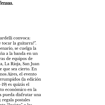
ensas. 
ardelli convoca: 
ocar la guitarra?”. 
nario, se cuelga la 
ña a la banda en un 
as de equipos de 
, La Rioja, San Juan 
 que sea cierto. En 
os Aires, el evento 
rrumpidos (la edición 
9) es quizás el 
to económico en la 
s pueda disfrutar una 
regala postales 
 “Insisto” o las 