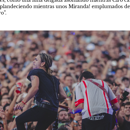
splandeciendo mientras unos Miranda! emplumados de a
o”.