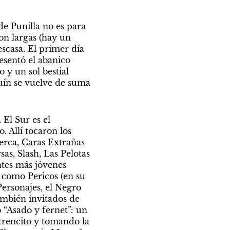
e Punilla no es para 
on largas (hay un 
escasa. El primer día 
esentó el abanico 
y un sol bestial 
uín se vuelve de suma 
El Sur es el 
 Allí tocaron los 
erca, Caras Extrañas 
as, Slash, Las Pelotas 
tes más jóvenes 
s como Pericos (en su 
rsonajes, el Negro 
mbién invitados de 
 “Asado y fernet”: un 
trencito y tomando la 