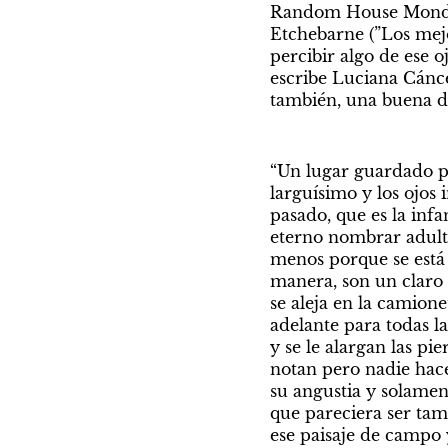
Random House Mondado
Etchebarne (”Los mejor
percibir algo de ese o
escribe Luciana Cáncer
también, una buena du
“Un lugar guardado para
larguísimo y los ojos
pasado, que es la infa
eterno nombrar adulto
menos porque se está 
manera, son un claro 
se aleja en la camione
adelante para todas l
y se le alargan las pi
notan pero nadie hace
su angustia y solamen
que pareciera ser tamb
ese paisaje de campo 