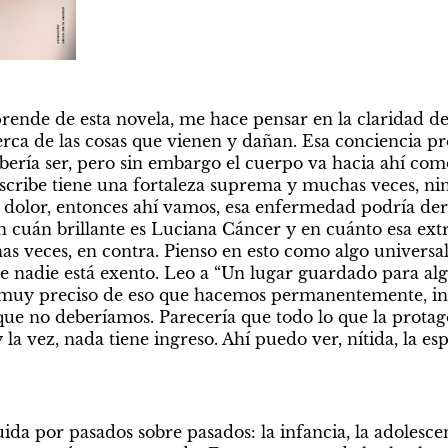
ende de esta novela, me hace pensar en la claridad de l
erca de las cosas que vienen y dañan. Esa conciencia pr
ebería ser, pero sin embargo el cuerpo va hacia ahí com
scribe tiene una fortaleza suprema y muchas veces, nin
 dolor, entonces ahí vamos, esa enfermedad podría derr
en cuán brillante es Luciana Cáncer y en cuánto esa ext
s veces, en contra. Pienso en esto como algo universal
que nadie está exento. Leo a “Un lugar guardado para alg
 muy preciso de eso que hacemos permanentemente, incl
ue no deberíamos. Parecería que todo lo que la protago
la vez, nada tiene ingreso. Ahí puedo ver, nítida, la espi
ida por pasados sobre pasados: la infancia, la adolescenc