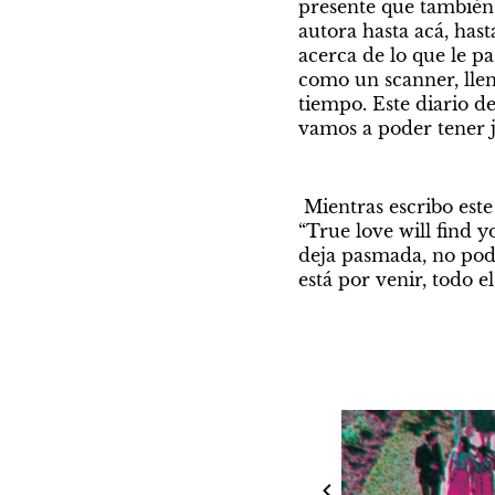
presente que también 
autora hasta acá, hast
acerca de lo que le pa
como un scanner, llen
tiempo. Este diario d
vamos a poder tener j
 Mientras escribo este texto, al azar, suena la canción de Daniel Johnston que repite una y otra vez: 
“True love will find y
deja pasmada, no podr
está por venir, todo e