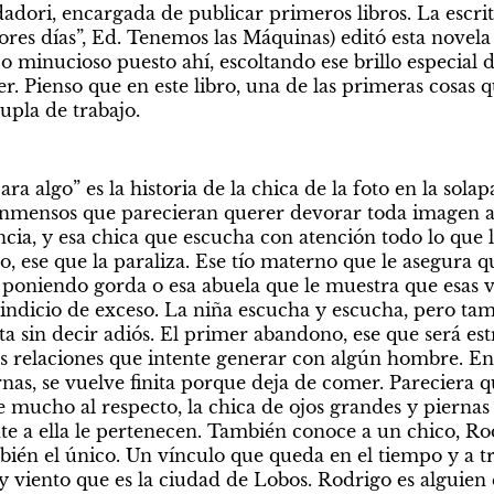
ri, encargada de publicar primeros libros. La escrit
es días”, Ed. Tenemos las Máquinas) editó esta novela y
jo minucioso puesto ahí, escoltando ese brillo especial d
. Pienso que en este libro, una de las primeras cosas q
pla de trabajo. 
 algo” es la historia de la chica de la foto en la solapa,
 inmensos que parecieran querer devorar toda imagen a s
ncia, y esa chica que escucha con atención todo lo que lo
, ese que la paraliza. Ese tío materno que le asegura q
poniendo gorda o esa abuela que le muestra que esas ve
indicio de exceso. La niña escucha y escucha, pero tamb
ta sin decir adiós. El primer abandono, ese que será estri
as relaciones que intente generar con algún hombre. Ent
ernas, se vuelve finita porque deja de comer. Pareciera q
 mucho al respecto, la chica de ojos grandes y piernas l
te a ella le pertenecen. También conoce a un chico, Rod
ién el único. Un vínculo que queda en el tiempo y a tra
y viento que es la ciudad de Lobos. Rodrigo es alguien 