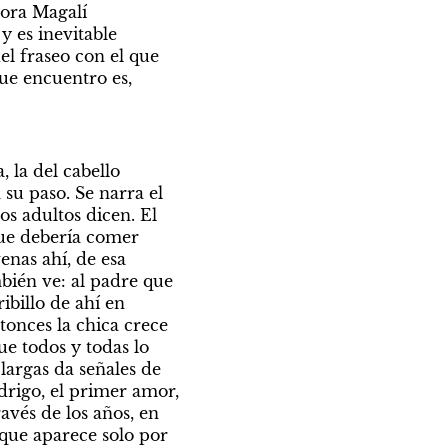
ora Magalí 
 es inevitable 
el fraseo con el que 
ue encuentro es, 
 la del cabello 
u paso. Se narra el 
s adultos dicen. El 
ue debería comer 
nas ahí, de esa 
ién ve: al padre que 
billo de ahí en 
onces la chica crece 
ue todos y todas lo 
argas da señales de 
rigo, el primer amor, 
vés de los años, en 
que aparece solo por 