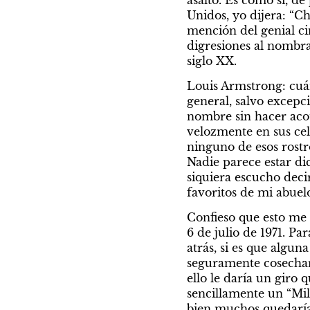
Unidos, yo dijera: “Ch
mención del genial cin
digresiones al nombra
siglo XX.
Louis Armstrong: cuán
general, salvo excepc
nombre sin hacer acot
velozmente en sus cel
ninguno de esos rostr
Nadie parece estar dic
siquiera escucho decir
favoritos de mi abuelo
Confieso que esto me
6 de julio de 1971. Pa
atrás, si es que algun
seguramente cosechar
ello le daría un giro
sencillamente un “Mil
bien muchos quedarían