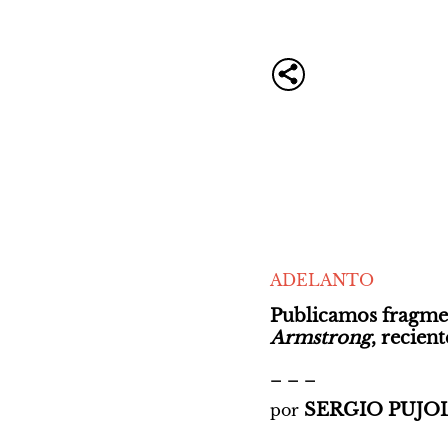
ADELANTO
Publicamos fragment
Armstrong
, recie
_ _ _
SERGIO PUJO
por