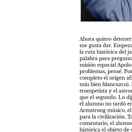
Ahora quiero detenerm
me gusta dar. Empezab
la ruta histórica del
palabra para preguntar
misión espacial Apolo 
problemas, pensé. Por
completo el origen af
más bien blancuzco). 
trompetista y el astr
que el segundo. Lo di
el alumno no tardó en
Armstrong músico, el 
para la civilización. 
comentario, el alumno
histórica el objeto de