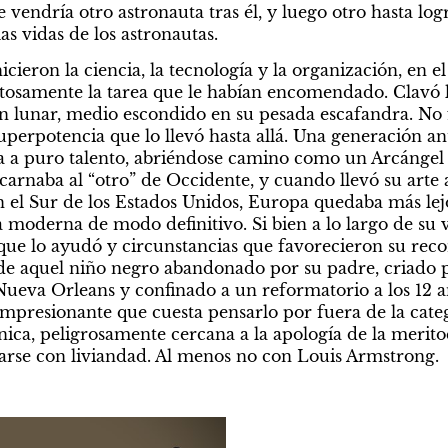
endría otro astronauta tras él, y luego otro hasta logra
as vidas de los astronautas.
hicieron la ciencia, la tecnología y la organización, en e
itosamente la tarea que le habían encomendado. Clavó l
 lunar, medio escondido en su pesada escafandra. No fu
 superpotencia que lo llevó hasta allá. Una generación ant
 a puro talento, abriéndose camino como un Arcángel G
arnaba al “otro” de Occidente, y cuando llevó su arte 
 el Sur de los Estados Unidos, Europa quedaba más lejo
a moderna de modo definitivo. Si bien a lo largo de su 
e que lo ayudó y circunstancias que favorecieron su reco
de aquel niño negro abandonado por su padre, criado po
ueva Orleans y confinado a un reformatorio a los 12 añ
 impresionante que cuesta pensarlo por fuera de la categ
ica, peligrosamente cercana a la apología de la meritocra
arse con liviandad. Al menos no con Louis Armstrong.