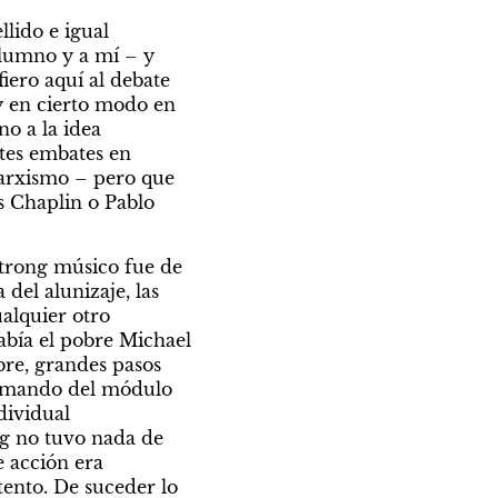
lido e igual 
alumno y a mí – y 
iero aquí al debate 
y en cierto modo en 
o a la idea 
tes embates en 
arxismo – pero que 
 Chaplin o Pablo 
trong músico fue de 
del alunizaje, las 
lquier otro 
bía el pobre Michael 
re, grandes pasos 
l mando del módulo 
ividual 
g no tuvo nada de 
 acción era 
ento. De suceder lo 