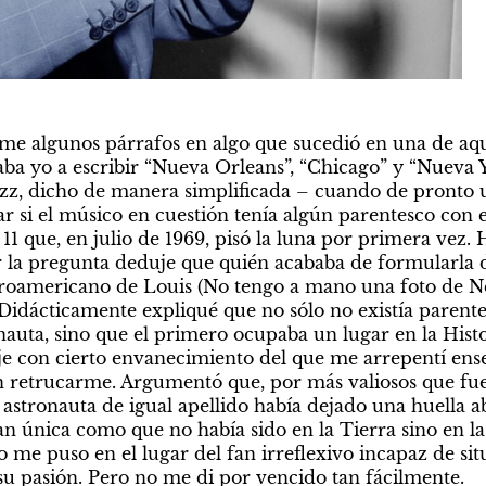
e algunos párrafos en algo que sucedió en una de aquel
a yo a escribir “Nueva Orleans”, “Chicago” y “Nueva Yo
 jazz, dicho de manera simplificada – cuando de pronto 
 si el músico en cuestión tenía algún parentesco con el
11 que, en julio de 1969, pisó la luna por primera vez. 
 la pregunta deduje que quién acababa de formularla d
roamericano de Louis (No tengo a mano una foto de Nei
Didácticamente expliqué que no sólo no existía parentes
onauta, sino que el primero ocupaba un lugar en la Hist
je con cierto envanecimiento del que me arrepentí ense
 retrucarme. Argumentó que, por más valiosos que fuera
astronauta de igual apellido había dejado una huella a
Tan única como que no había sido en la Tierra sino en la
 me puso en el lugar del fan irreflexivo incapaz de situ
 su pasión. Pero no me di por vencido tan fácilmente.