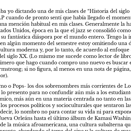
aba yo dictando una de mis clases de “Historia del siglo
P cuando de pronto sentí que había llegado el momen
na mención habitual en mis clases. Generalmente la hag
stados Unidos, época en la que el jazz se consolidó com
su fantástica diáspora por el mundo entero. Tengo la i
n algún momento del semestre estoy omitiendo una de 
cultura moderna y, por lo tanto, de acuerdo al enfoque q
 del siglo XX. (Lo mismo me sucede como lector de libros
imero que hago cuando compro uno nuevo es buscar en
mstrong; si no figura, al menos en una nota de página,
or).
mo o Pops- los dos sobrenombres más corrientes de Lou
o presento para no confundir aún más a los estudiante
co, más aún en una materia centrada no tanto en las g
los procesos políticos y socioculturales que sentaron la
 decir, lo nombro no para contar su vida ni para exponer 
e Nueva Orleáns hasta el último álbum de Kamasi Washi
e la música afroamericana, una cultura subalterna que 
 pronto, abordando el tema del cine y la cultura de masa