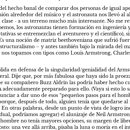
 del hecho banal de comparar dos personas de igual apel
sión alrededor del músico y el astronauta nos llevó al 
a clase - a un terreno mucho más interesante. No me ref
bemos, los astronautas tienen formación en ingeniería 
ativas se entremezclan el aventurero y el científico), sin
Es una noción de matriz beethoveniana que sufrió fuer
structuralismo – y antes también bajo la mirada del m
o nos topamos con tipos como Louis Armstrong, Charles
lida en defensa de la singularidad/genialidad del Arms
eral. Dije que, por más fabulosa que haya sido la proeza 
 de su compañero Buzz Aldrin las podría haber hecho cua
 adecuadamente preparado para ello. (Vaya si esto lo sa
nunciar a dar uno de esos “pequeños pasos para el homb
orque, después de todo, alguien tenía que quedarse a
 En otras palabras, desde un punto de vista de logro ind
dual, podríamos agregar) el alunizaje de Neil Armstron
 hombre no tenía mayores opciones, su margen de libre
o: una vez allá arriba, pisaba la luna o moría en el int