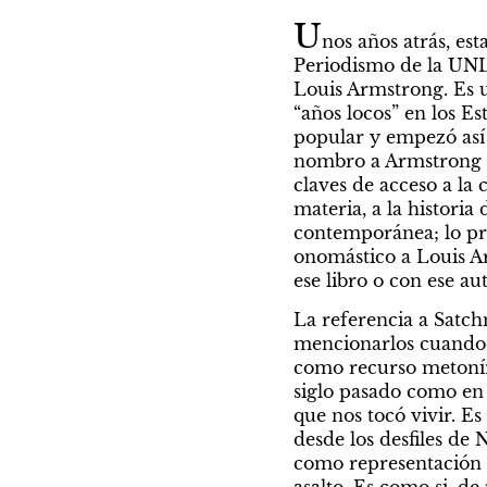
U
nos años atrás, est
Periodismo de la UNL
Louis Armstrong. Es u
“años locos” en los E
popular y empezó así 
nombro a Armstrong e
claves de acceso a la 
materia, a la historia
contemporánea; lo pr
onomástico a Louis Ar
ese libro o con ese aut
La referencia a Satch
mencionarlos cuando l
como recurso metoními
siglo pasado como en 
que nos tocó vivir. Es
desde los desfiles d
como representación d
asalto. Es como si, de