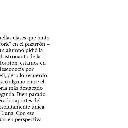
las clases que tanto 
rk” en el pizarrón – 
un alumno pidió la 
 astronauta de la 
Houston, estamos en 
esconocía por 
l, pero lo recuerdo 
co alguno entre el 
oria más destacado 
guida. Bien parado, 
 los aportes del 
bsolutamente única 
 Luna. Con ese 
ar en perspectiva 