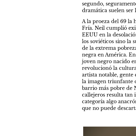
segundo, seguramente v
dramática suelen ser l
A la proeza del 69 la 
Fría. Neil cumplió ex
EEUU en la desolación
los soviéticos sino la
de la extrema pobreza
negra en América. Enc
joven negro nacido en
revolucionó la cultur
artista notable, gent
la imagen triunfante 
barrio más pobre de N
callejeros resulta tan
categoría algo anacrón
que no puede descart