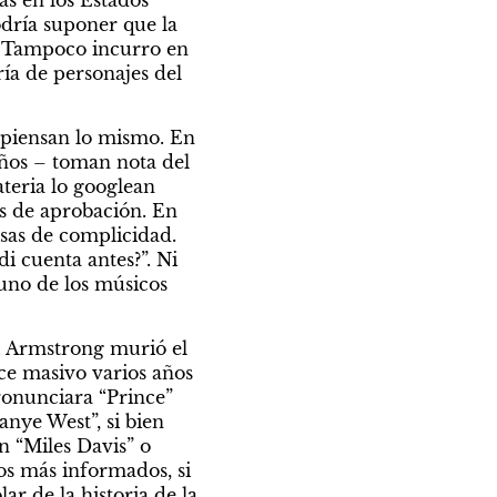
dría suponer que la 
e. Tampoco incurro en 
ía de personajes del 
piensan lo mismo. En 
ños – toman nota del 
eria lo googlean 
s de aprobación. En 
sas de complicidad. 
 cuenta antes?”. Ni 
uno de los músicos 
 Armstrong murió el 
ce masivo varios años 
ronunciara “Prince” 
ye West”, si bien 
 “Miles Davis” o 
os más informados, si 
 de la historia de la 