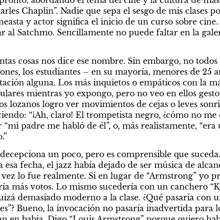
arles Chaplin”. Nadie que sepa el sesgo de mis clases po
easta y actor significa el inicio de un curso sobre cin
r al Satchmo. Sencillamente no puede faltar en la galer
tas cosas nos dice ese nombre. Sin embargo, no todos 
iones, los estudiantes – en su mayoría, menores de 25 a
ación alguna. Los más inquietos o empáticos con la mat
ulares mientras yo expongo, pero no veo en ellos gesto
os lozanos logro ver movimientos de cejas o leves sonri
iendo: “¡Ah, claro! El trompetista negro, ¿cómo no me di
 “mi padre me habló de él”, o, más realistamente, “era 
.”
 decepciona un poco, pero es comprensible que suceda.
ra esa fecha, el jazz había dejado de ser música de alcan
a vez lo fue realmente. Si en lugar de “Armstrong” yo p
ía más votos. Lo mismo sucedería con un canchero “Kan
 quizá demasiado moderno a la clase. ¿Qué pasaría con un
es”? Bueno, la invocación no pasaría inadvertida para l
 en babia. Digo “Louis Armstrong” porque quiero hablar