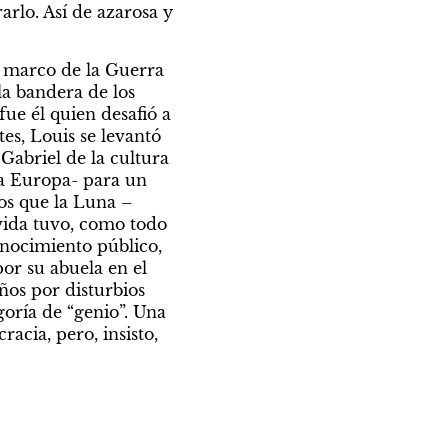
rlo. Así de azarosa y 
l marco de la Guerra 
a bandera de los 
e él quien desafió a 
es, Louis se levantó 
abriel de la cultura 
a Europa- para un 
s que la Luna – 
vida tuvo, como todo 
nocimiento público, 
r su abuela en el 
os por disturbios 
oría de “genio”. Una 
cia, pero, insisto, 