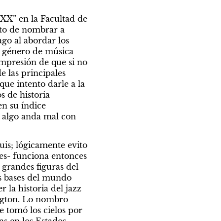
 XX” en la Facultad de 
to de nombrar a 
o al abordar los 
o género de música 
mpresión de que si no 
las principales 
ue intento darle a la 
 de historia 
 su índice 
 algo anda mal con 
is; lógicamente evito 
s- funciona entonces 
randes figuras del 
s bases del mundo 
la historia del jazz 
ngton. Lo nombro 
tomó los cielos por 
s en los Estados 