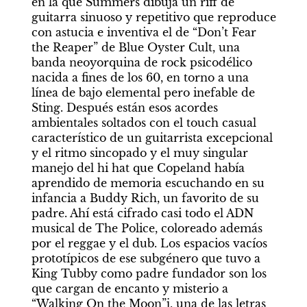
en la que Summers dibuja un riff de 
guitarra sinuoso y repetitivo que reproduce 
con astucia e inventiva el de “Don’t Fear 
the Reaper” de Blue Oyster Cult, una 
banda neoyorquina de rock psicodélico 
nacida a fines de los 60, en torno a una 
línea de bajo elemental pero inefable de 
Sting. Después están esos acordes 
ambientales soltados con el touch casual 
característico de un guitarrista excepcional 
y el ritmo sincopado y el muy singular 
manejo del hi hat que Copeland había 
aprendido de memoria escuchando en su 
infancia a Buddy Rich, un favorito de su 
padre. Ahí está cifrado casi todo el ADN 
musical de The Police, coloreado además 
por el reggae y el dub. Los espacios vacíos 
prototípicos de ese subgénero que tuvo a 
King Tubby como padre fundador son los 
que cargan de encanto y misterio a 
“Walking On the Moon”j, una de las letras 