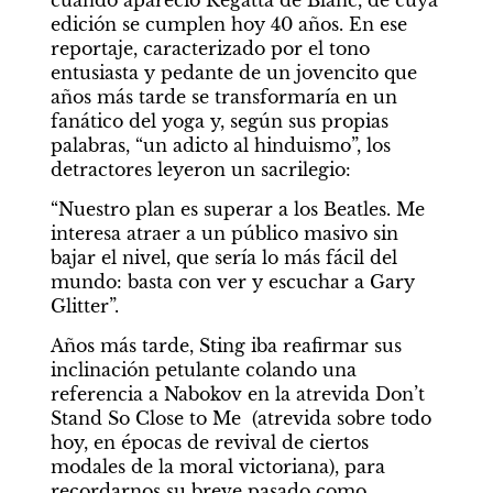
cuando apareció Regatta de Blanc, de cuya 
edición se cumplen hoy 40 años. En ese 
reportaje, caracterizado por el tono 
entusiasta y pedante de un jovencito que 
años más tarde se transformaría en un 
fanático del yoga y, según sus propias 
palabras, “un adicto al hinduismo”, los 
detractores leyeron un sacrilegio:
“Nuestro plan es superar a los Beatles. Me 
interesa atraer a un público masivo sin 
bajar el nivel, que sería lo más fácil del 
mundo: basta con ver y escuchar a Gary 
Glitter”.
Años más tarde, Sting iba reafirmar sus 
inclinación petulante colando una 
referencia a Nabokov en la atrevida Don’t 
Stand So Close to Me  (atrevida sobre todo 
hoy, en épocas de revival de ciertos 
modales de la moral victoriana), para 
recordarnos su breve pasado como 