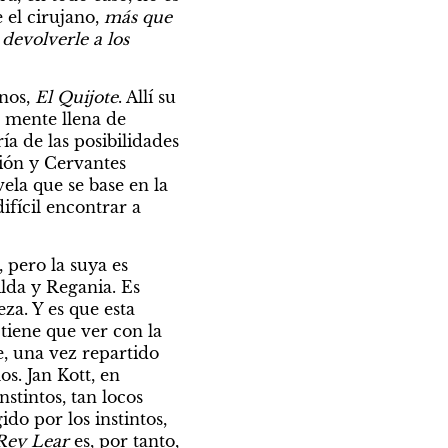
 el cirujano, 
más que 
devolverle a los 
nos, 
El Quijote
. Allí su 
 mente llena de 
a de las posibilidades 
ión y Cervantes 
la que se base en la 
ifícil encontrar a 
pero la suya es 
lda y Regania. Es 
a. Y es que esta 
iene que ver con la 
, una vez repartido 
su reino entre sus hijas, ellas no cumplen su palabra de cuidarlo en sus castillos. Jan Kott, en 
stintos, tan locos 
do por los instintos, 
Rey Lear 
es, por tanto, 