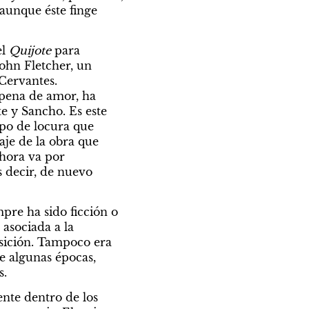
aunque éste finge 
l 
Quijote
 para 
ohn Fletcher, un 
ervantes. 
pena de amor, ha 
e y Sancho. Es este 
po de locura que 
je de la obra que 
hora va por 
 decir, de nuevo 
pre ha sido ficción o 
asociada a la 
sición. Tampoco era 
e algunas épocas, 
s.
te dentro de los 