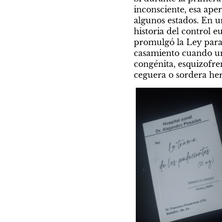
inconsciente, esa ape
algunos estados. En un
historia del control e
promulgó la Ley para 
casamiento cuando uno
congénita, esquizofren
ceguera o sordera here