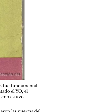
s fue fundamental 
ado el YO, el 
lismo estuvo 
eron las puertas del 