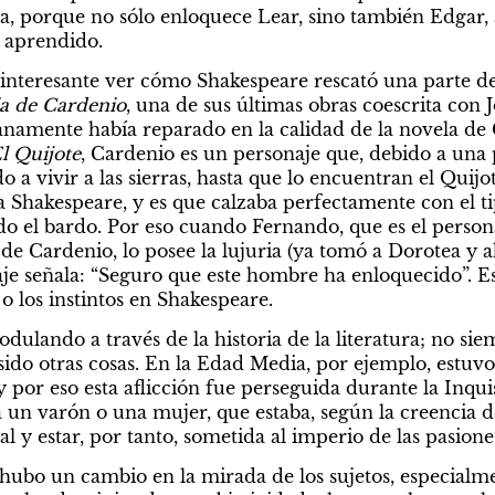
ra, porque no sólo enloquece Lear, sino también Edgar, 
r aprendido.
 interesante ver cómo Shakespeare rescató una parte de
ia de Cardenio
, una de sus últimas obras coescrita con J
namente había reparado en la calidad de la novela de C
l Quijote
, Cardenio es un personaje que, debido a una 
o a vivir a las sierras, hasta que lo encuentran el Quijot
ja Shakespeare, y es que calzaba perfectamente con el ti
do el bardo. Por eso cuando Fernando, que es el persona
 de Cardenio, lo posee la lujuria (ya tomó a Dorotea y a
je señala: “Seguro que este hombre ha enloquecido”. Es
o los instintos en Shakespeare.
dulando a través de la historia de la literatura; no siem
ido otras cosas. En la Edad Media, por ejemplo, estuvo 
 por eso esta aflicción fue perseguida durante la Inqui
a un varón o una mujer, que estaba, según la creencia d
al y estar, por tanto, sometida al imperio de las pasione
ubo un cambio en la mirada de los sujetos, especialmen