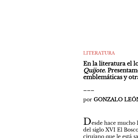
LITERATURA
En la literatura el 
Quijote
. Presentamo
emblemáticas y otr
___
por 
GONZALO LEÓ
D
esde hace mucho la
del siglo XVI El Bosco
cirujano que le está s