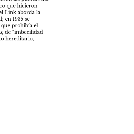
co que hicieron 
el Link aborda la 
; en 1935 se 
que prohibía el 
s
, de “imbecilidad 
o hereditario, 