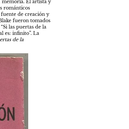
 memoria. El artista y 
as románticos 
fuente de creación y 
 Blake fueron tomados 
i las puertas de la 
s: infinito”. La 
rtas de la 