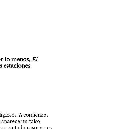
or lo menos, 
El 
 estaciones 
igiosos. A comienzos 
 aparece un falso 
a, en todo caso, no es 