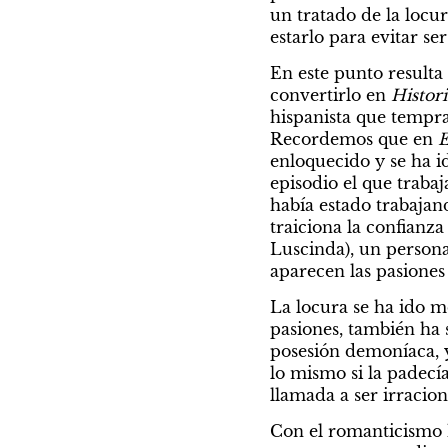
un tratado de la locu
estarlo para evitar se
En este punto resulta
convertirlo en 
Histor
hispanista que tempra
Recordemos que en 
E
enloquecido y se ha id
episodio el que traba
había estado trabajan
traiciona la confianza
Luscinda), un persona
aparecen las pasiones 
La locura se ha ido mo
pasiones, también ha s
posesión demoníaca, y
lo mismo si la padecí
llamada a ser irracion
Con el romanticismo h