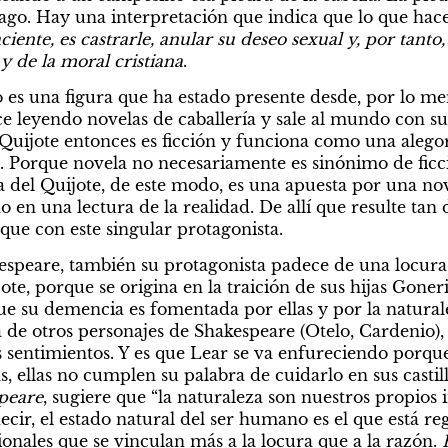
 lago. Hay una interpretación que indica que lo que hace
ciente, es castrarle, anular su deseo sexual y, por tanto, 
y de la moral cristiana
.
co es una figura que ha estado presente desde, por lo me
e leyendo novelas de caballería y sale al mundo con su
 Quijote entonces es ficción y funciona como una alegorí
a. Porque novela no necesariamente es sinónimo de ficc
a del Quijote, de este modo, es una apuesta por una nove
 en una lectura de la realidad. De allí que resulte tan d
ique con este singular protagonista.
espeare, también su protagonista padece de una locura, 
jote, porque se origina en la traición de sus hijas Goneri
e su demencia es fomentada por ellas y por la naturalez
 de otros personajes de Shakespeare (Otelo, Cardenio), t
s sentimientos. Y es que Lear se va enfureciendo porque
peare
, sugiere que “la naturaleza son nuestros propios in
ir, el estado natural del ser humano es el que está regi
ionales que se vinculan más a la locura que a la razón. 