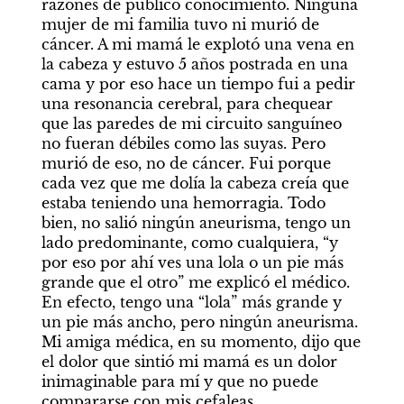
razones de público conocimiento. Ninguna 
mujer de mi familia tuvo ni murió de 
cáncer. A mi mamá le explotó una vena en 
la cabeza y estuvo 5 años postrada en una 
cama y por eso hace un tiempo fui a pedir 
una resonancia cerebral, para chequear 
que las paredes de mi circuito sanguíneo 
no fueran débiles como las suyas. Pero 
murió de eso, no de cáncer. Fui porque 
cada vez que me dolía la cabeza creía que 
estaba teniendo una hemorragia. Todo 
bien, no salió ningún aneurisma, tengo un 
lado predominante, como cualquiera, “y 
por eso por ahí ves una lola o un pie más 
grande que el otro” me explicó el médico. 
En efecto, tengo una “lola” más grande y 
un pie más ancho, pero ningún aneurisma. 
Mi amiga médica, en su momento, dijo que 
el dolor que sintió mi mamá es un dolor 
inimaginable para mí y que no puede 
compararse con mis cefaleas. 