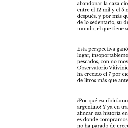
abandonar la caza circ
entre el 12 mil y el 5
después, y por más qu
de lo sedentario, su d
mundo, el que tiene s
Esta perspectiva ganó 
lugar, insoportableme
pescados, con no move
Observatorio Vitiviní
ha crecido el 7 por c
de litros más que ante
¿Por qué escribiríamos
argentino? Y ya en tr
afincar esa historia 
es donde compramos, 
no ha parado de crecer