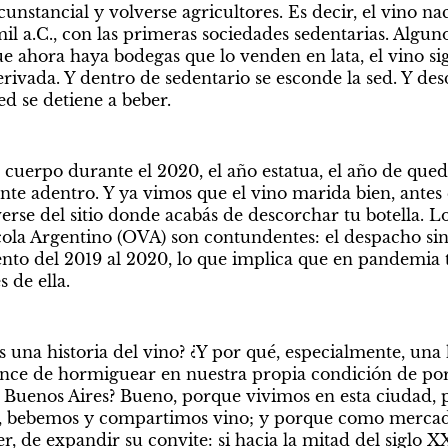
unstancial y volverse agricultores. Es decir, el vino nace
 mil a.C., con las primeras sociedades sedentarias. Alguno
e ahora haya bodegas que lo venden en lata, el vino si
erivada. Y dentro de sedentario se esconde la sed. Y de
ed se detiene a beber.
cuerpo durante el 2020, el año estatua, el año de queda
nte adentro. Y ya vimos que el vino marida bien, antes 
rse del sitio donde acabás de descorchar tu botella. Los
cola Argentino (OVA) son contundentes: el despacho sin 
iento del 2019 al 2020, lo que implica que en pandemia
s de ella.
 una historia del vino? ¿Y por qué, especialmente, una h
ance de hormiguear en nuestra propia condición de por
en Buenos Aires? Bueno, porque vivimos en esta ciudad, 
bebemos y compartimos vino; y porque como mercaderí
, de expandir su convite: si hacia la mitad del siglo X