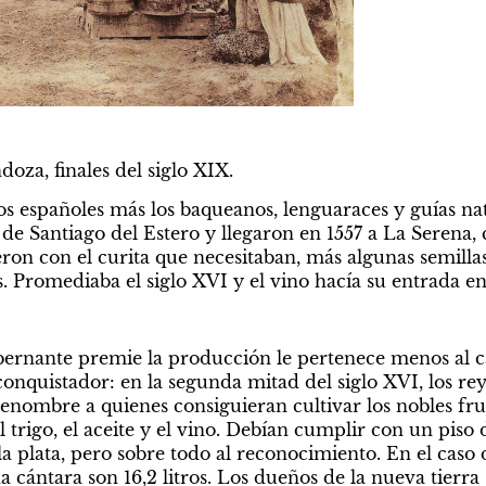
za, finales del siglo XIX.
s españoles más los baqueanos, lenguaraces y guías nati
de Santiago del Estero y llegaron en 1557 a La Serena, c
ron con el curita que necesitaban, más algunas semilla
. Promediaba el siglo XVI y el vino hacía su entrada en
ernante premie la producción le pertenece menos al cap
conquistador: en la segunda mitad del siglo XVI, los reye
enombre a quienes consiguieran cultivar los nobles frut
el trigo, el aceite y el vino. Debían cumplir con un piso
a plata, pero sobre todo al reconocimiento. En el caso d
a cántara son 16,2 litros. Los dueños de la nueva tierra 