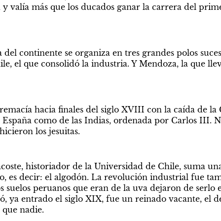
y valía más que los ducados ganar la carrera del primer
la del continente se organiza en tres grandes polos suce
ile, el que consolidó la industria. Y Mendoza, la que lle
emacía hacia finales del siglo XVIII con la caída de la
e España como de las Indias, ordenada por Carlos III. Na
icieron los jesuitas.
oste, historiador de la Universidad de Chile, suma una
o, es decir: el algodón. La revolución industrial fue tamb
los suelos peruanos que eran de la uva dejaron de serlo e
 ya entrado el siglo XIX, fue un reinado vacante, el de 
 que nadie.