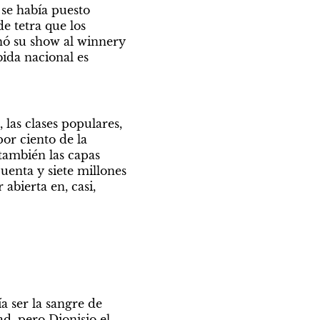
 se había puesto 
 tetra que los 
ó su show al winnery 
ida nacional es 
las clases populares, 
or ciento de la 
también las capas 
enta y siete millones 
abierta en, casi, 
a ser la sangre de 
d, pero Dionisio el 