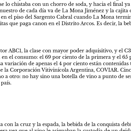
se lo chistaba con un chorro de soda, y hacia el final ya
nuestro de cada día va de La Mona Jiménez y la cajita de
 en el piso del Sargento Cabral cuando La Mona termin
s que paga canon en el Distrito Arcos. Es decir, la beb
tor ABC1, la clase con mayor poder adquisitivo, y el C3, 
 en el consumo: el 69 por ciento de la primera y el 65 p
a variación de apenas el 4 por ciento están contenidas 
e la Corporación Vitivinícola Argentina, COVIAR. Cincu
o a otro: no hay sino una botella de vino a punto de ser 
 país.
a con la cruz y la espada, la bebida de la conquista debí
era vez que al vino le asignaban la custodia de un deida