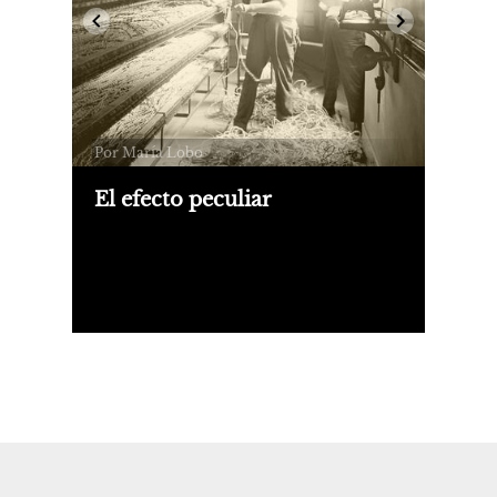
Por María Lobo
El efecto peculiar
Presentamos un fragmento de "El
efecto peculiar", novela de María Lobo
editada por Tusquets que llegó a
librerías este junio.