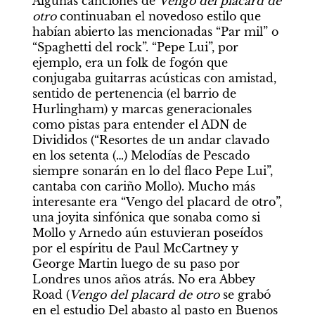
Algunas canciones de 
Vengo del placard de 
otro 
continuaban el novedoso estilo que 
habían abierto las mencionadas “Par mil” o 
“Spaghetti del rock”. “Pepe Lui”, por 
ejemplo, era un folk de fogón que 
conjugaba guitarras acústicas con amistad, 
sentido de pertenencia (el barrio de 
Hurlingham) y marcas generacionales 
como pistas para entender el ADN de 
Divididos (“Resortes de un andar clavado 
en los setenta (…) Melodías de Pescado 
siempre sonarán en lo del flaco Pepe Lui”, 
cantaba con cariño Mollo). Mucho más 
interesante era “Vengo del placard de otro”, 
una joyita sinfónica que sonaba como si 
Mollo y Arnedo aún estuvieran poseídos 
por el espíritu de Paul McCartney y 
George Martin luego de su paso por 
Londres unos años atrás. No era Abbey 
Road (
Vengo del placard de otro 
se grabó 
en el estudio Del abasto al pasto en Buenos 