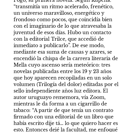
Pogo, su primera novela. Según Kupchic 
“transmitía un ritmo acelerado, frenético, 
un universo maravilloso, energético y 
frondoso como pocos, que coincidía bien 
con el imaginario de lo que atravesaba la 
juventud de esos días. Hubo un contacto 
con la editorial Trilce, que accedió de 
inmediato a publicarlo”. De ese modo, 
mediante esa suma de causas y azares, se 
encendió la chispa de la carrera literaria de 
Mella cuyo ascenso sería meteórico: tres 
novelas publicadas entre los 19 y 23 años 
que hoy aparecen recopiladas en un solo 
volumen (Trilogía del dolor) editadas por el 
sello independiente años luz editora. El 
autor uruguayo rememora, vía Zoom, 
mientras le da forma a un cigarrillo de 
tabaco: “A partir de que tenía un contrato 
firmado con una editorial de un libro que 
había escrito dije tá… lo que quiero hacer es 
esto. Entonces dejé la facultad, me enfoqué 