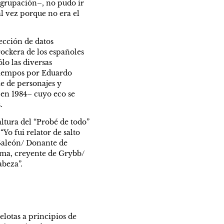
agrupación–, no pudo ir 
l vez porque no era el 
cción de datos 
ockera de los españoles 
o las diversas 
tiempos por Eduardo 
e de personajes y 
en 1984– cuyo eco se 
.
altura del “Probé de todo” 
o fui relator de salto 
Galeón/ Donante de 
ma, creyente de Grybb/ 
abeza”.
lotas a principios de 