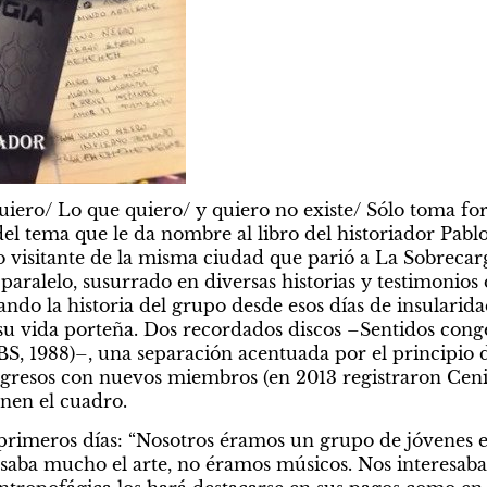
quiero/ Lo que quiero/ y quiero no existe/ Sólo toma for
 del tema que le da nombre al libro del historiador Pabl
 visitante de la misma ciudad que parió a La Sobrecarg
aralelo, susurrado en diversas historias y testimonios
do la historia del grupo desde esos días de insularida
su vida porteña. Dos recordados discos –Sentidos conge
BS, 1988)–, una separación acentuada por el principio de
egresos con nuevos miembros (en 2013 registraron Ceniz
nen el cuadro.
primeros días: “Nosotros éramos un grupo de jóvenes en
aba mucho el arte, no éramos músicos. Nos interesaba el 