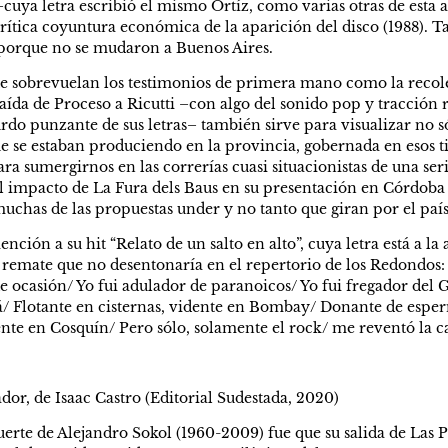
–cuya letra escribió el mismo Ortíz, como varias otras de esta 
crítica coyuntura económica de la aparición del disco (1988). Ta
 porque no se mudaron a Buenos Aires.
e sobrevuelan los testimonios de primera mano como la recole
caída de Proceso a Ricutti –con algo del sonido pop y tracción r
do punzante de sus letras– también sirve para visualizar no sól
e se estaban produciendo en la provincia, gobernada en esos 
a sumergirnos en las correrías cuasi situacionistas de una seri
l impacto de La Fura dels Baus en su presentación en Córdoba 
chas de las propuestas under y no tanto que giran por el país
ención a su hit “Relato de un salto en alto”, cuya letra está a la 
remate que no desentonaría en el repertorio de los Redondos: “Y
de ocasión/ Yo fui adulador de paranoicos/ Yo fui fregador del 
á/ Flotante en cisternas, vidente en Bombay/ Donante de esper
ente en Cosquín/ Pero sólo, solamente el rock/ me reventó la c
dor, de Isaac Castro (Editorial Sudestada, 2020)
erte de Alejandro Sokol (1960-2009) fue que su salida de Las Pe