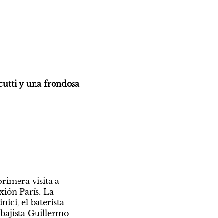
utti y una frondosa 
imera visita a 
ión París. La 
ci, el baterista 
bajista Guillermo 