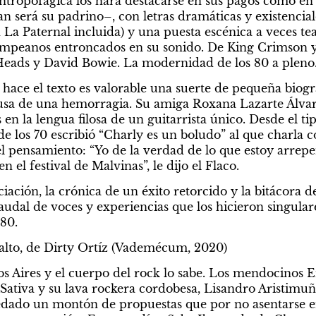
antropofágica los hará destacarse en sus pagos como en 
 será su padrino–, con letras dramáticas y existenciale
 La Paternal incluida) y una puesta escénica a veces teat
pampeanos entroncados en su sonido. De King Crimson y
Heads y David Bowie. La modernidad de los 80 a pleno
e hace el texto es valorable una suerte de pequeña biog
causa de una hemorragia. Su amiga Roxana Lazarte Álva
n la lengua filosa de un guitarrista único. Desde el tip
s de los 70 escribió “Charly es un boludo” al que charla c
el pensamiento: “Yo de la verdad de lo que estoy arrepe
 el festival de Malvinas”, le dijo el Flaco.
ciación, la crónica de un éxito retorcido y la bitácora 
audal de voces y experiencias que los hicieron singular
 80.
 alto, de Dirty Ortíz (Vademécum, 2020)
s Aires y el cuerpo del rock lo sabe. Los mendocinos En
Sativa y su lava rockera cordobesa, Lisandro Aristimuño
dado un montón de propuestas que por no asentarse en 