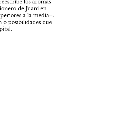
reescribe los aromas 
ionero de Juani en 
eriores a la media–. 
n o posibilidades que 
ital.