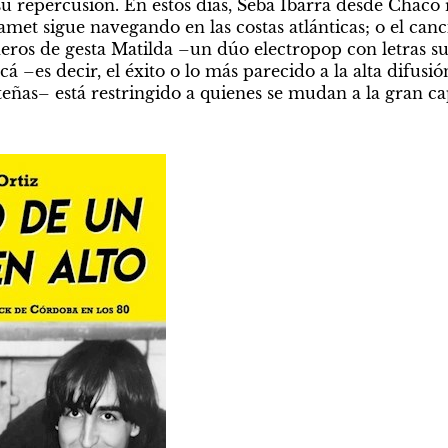
su repercusión. En estos días, Seba Ibarra desde Chaco 
et sigue navegando en las costas atlánticas; o el canc
ros de gesta Matilda –un dúo electropop con letras sup
cá –es decir, el éxito o lo más parecido a la alta difusió
eñas– está restringido a quienes se mudan a la gran cap