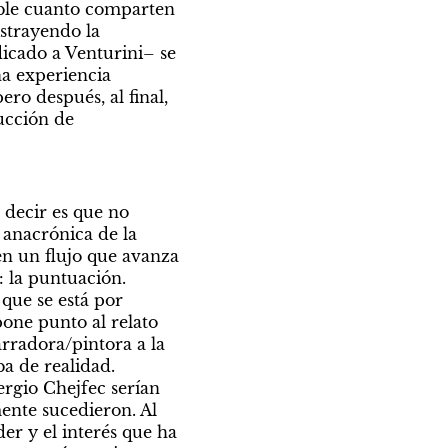
able cuanto comparten 
strayendo la 
icado a Venturini– se 
a experiencia 
ro después, al final, 
ucción de 
decir es que no 
anacrónica de la 
en un flujo que avanza 
 la puntuación. 
ue se está por 
one punto al relato 
rradora/pintora a la 
a de realidad. 
rgio Chejfec serían 
nte sucedieron. Al 
r y el interés que ha 