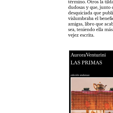
término. Otros la tild
dudosas y que, junto 
desquiciada que publi
vislumbraba el benefic
amigas, libro que acab
sea, teniendo ella má
vejez escrita.