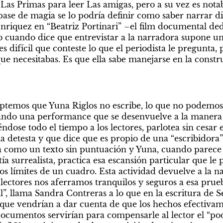
 Las Primas para leer Las amigas, pero a su vez es not
 pase de magia se lo podría definir como saber narrar di
Enriquez en “Beatriz Portinari” –el film documental ded
do cuando dice que entrevistar a la narradora supone un
s difícil que conteste lo que el periodista le pregunta, pe
ue necesitabas. Es que ella sabe manejarse en la constr
temos que Yuna Riglos no escribe, lo que no podemos 
vando una performance que se desenvuelve a la manera 
éndose todo el tiempo a los lectores, parlotea sin cesar 
a detesta y que dice que es propio de una “escribidora”:
a como un texto sin puntuación y Yuna, cuando parece q
a surrealista, practica esa escansión particular que le p
s límites de un cuadro. Esta actividad devuelve a la na
lectores nos aferramos tranquilos y seguros a esa prueb
, llama Sandra Contreras a lo que en la escritura de Se
ue vendrían a dar cuenta de que los hechos efectivame
cumentos servirían para compensarle al lector el “pode