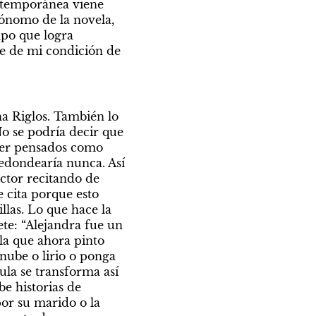
ontemporánea viene 
ónomo de la novela, 
po que logra 
e de mi condición de 
a Riglos. También lo 
o se podría decir que 
ser pensados como 
redondearía nunca. Así 
tor recitando de 
cita porque esto 
las. Lo que hace la 
te: “Alejandra fue un 
ela que ahora pinto 
nube o lirio o ponga 
la se transforma así 
e historias de 
r su marido o la 