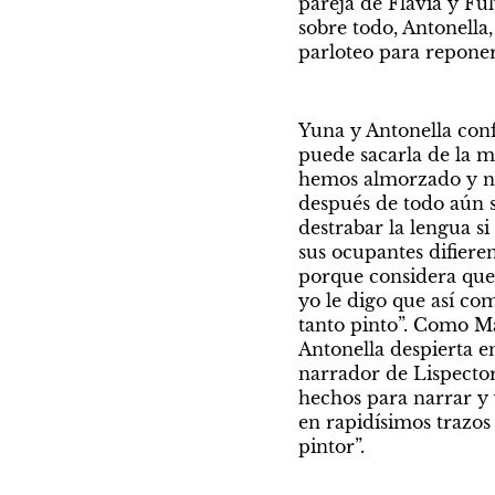
pareja de Flavia y Fu
sobre todo, Antonella
parloteo para reponer
Yuna y Antonella con
puede sacarla de la m
hemos almorzado y nin
después de todo aún s
destrabar la lengua si
sus ocupantes difieren
porque considera que
yo le digo que así com
tanto pinto”. Como Mac
Antonella despierta e
narrador de Lispector
hechos para narrar y 
en rapidísimos trazos
pintor”.