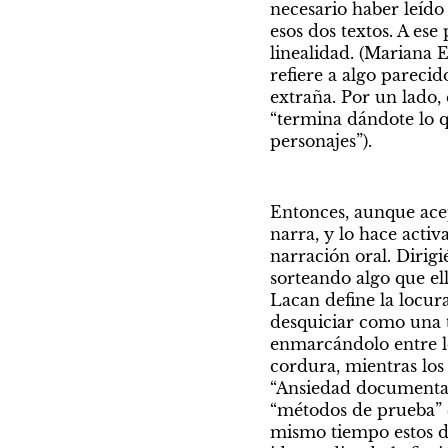
necesario haber leído
esos dos textos. A ese
linealidad. (Mariana 
refiere a algo pareci
extraña. Por un lado, e
“termina dándote lo q
personajes”).
Entonces, aunque acep
narra, y lo hace acti
narración oral. Dirigi
sorteando algo que ell
Lacan define la locur
desquiciar como una tí
enmarcándolo entre lo
cordura, mientras los 
“Ansiedad documental”
“métodos de prueba” q
mismo tiempo estos do