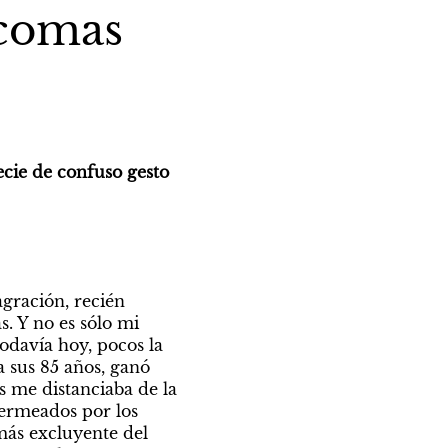
 comas
ecie de confuso gesto 
ración, recién 
. Y no es sólo mi 
davía hoy, pocos la 
 sus 85 años, ganó 
 me distanciaba de la 
permeados por los 
ás excluyente del 