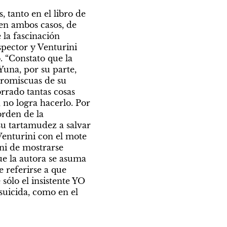
 tanto en el libro de 
en ambos casos, de 
la fascinación 
pector y Venturini 
 “Constato que la 
una, por su parte, 
romiscuas de su 
rrado tantas cosas 
no logra hacerlo. Por 
rden de la 
su tartamudez a salvar 
Venturini con el mote 
ni de mostrarse 
e la autora se asuma 
 referirse a que 
ólo el insistente YO 
uicida, como en el 