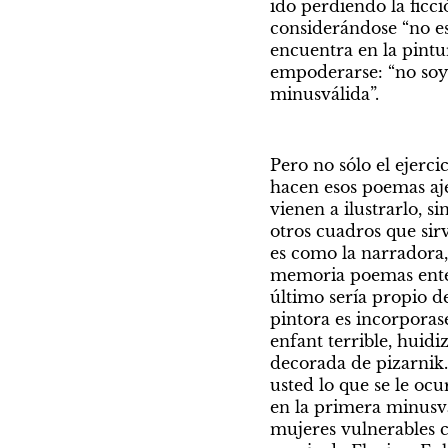
ido perdiendo la ficc
considerándose “no es
encuentra en la pintu
empoderarse: “no soy 
minusválida”.
Pero no sólo el ejerc
hacen esos poemas aje
vienen a ilustrarlo, 
otros cuadros que sirv
es como la narradora,
memoria poemas entero
último sería propio de
pintora es incorporase
enfant terrible, huidiz
decorada de pizarnik.
usted lo que se le ocu
en la primera minusvál
mujeres vulnerables 