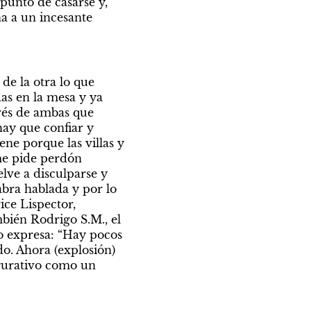
unto de casarse y, 
 a un incesante 
 la otra lo que 
s en la mesa y ya 
rés de ambas que 
ay que confiar y 
ne porque las villas y 
me pide perdón 
ve a disculparse y 
bra hablada y por lo 
ce Lispector, 
bién Rodrigo S.M., el 
o expresa: “Hay pocos 
. Ahora (explosión) 
gurativo como un 