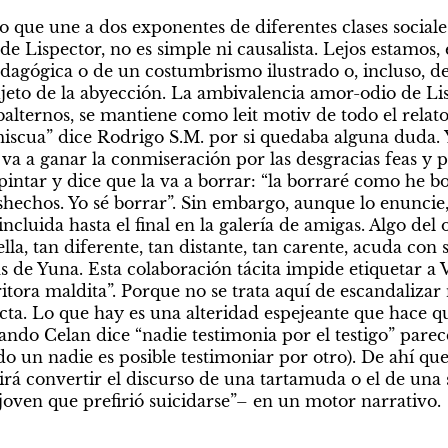
vo que une a dos exponentes de diferentes clases sociales,
e Lispector, no es simple ni causalista. Lejos estamos, 
dagógica o de un costumbrismo ilustrado o, incluso, de 
eto de la abyección. La ambivalencia amor-odio de Lis
alternos, se mantiene como leit motiv de todo el relato.
iscua” dice Rodrigo S.M. por si quedaba alguna duda. Y
va a ganar la conmiseración por las desgracias feas y p
intar y dice que la va a borrar: “la borraré como he bo
hechos. Yo sé borrar”. Sin embargo, aunque lo enuncie, 
ncluida hasta el final en la galería de amigas. Algo del o
lla, tan diferente, tan distante, tan carente, acuda con 
s de Yuna. Esta colaboración tácita impide etiquetar a 
itora maldita”. Porque no se trata aquí de escandalizar 
cta. Lo que hay es una alteridad espejeante que hace qu
ndo Celan dice “nadie testimonia por el testigo” parece
 un nadie es posible testimoniar por otro). De ahí que s
convertir el discurso de una tartamuda o el de una s
 joven que prefirió suicidarse”– en un motor narrativo.