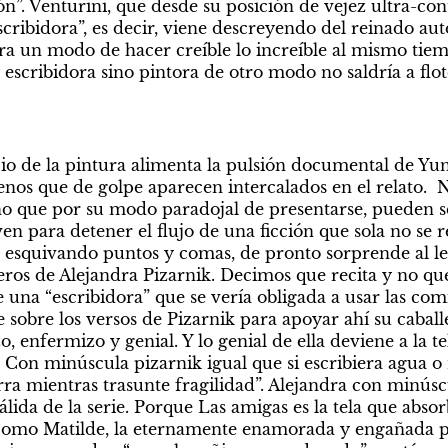
ión”. Venturini, que desde su posición de vejez ultra-c
cribidora”, es decir, viene descreyendo del reinado aut
ra un modo de hacer creíble lo increíble al mismo tiem
escribidora sino pintora de otro modo no saldría a flot
icio de la pintura alimenta la pulsión documental de Yun
nos que de golpe aparecen intercalados en el relato.  N
sino que por su modo paradojal de presentarse, pueden 
en para detener el flujo de una ficción que sola no se 
 esquivando puntos y comas, de pronto sorprende al lec
s de Alejandra Pizarnik. Decimos que recita y no que 
 una “escribidora” que se vería obligada a usar las comil
 sobre los versos de Pizarnik para apoyar ahí su caballe
o, enfermizo y genial. Y lo genial de ella deviene a la t
 Con minúscula pizarnik igual que si escribiera agua o 
rra mientras trasunte fragilidad”. Alejandra con minúscu
ida de la serie. Porque Las amigas es la tela que absorb
como Matilde, la eternamente enamorada y engañada po