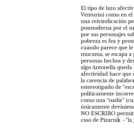
El tipo de lazo afecti
Venturini como en el d
una reivindicación pe
posmoderna por el suj
por sus personajes sub
pobreza es fea y prom
cuando parece que le 
mucama, se escapa a p
personas hechos y des
algo Antonella queda i
afectividad hace que e
la carencia de palabra
estereotipado de “escr
políticamente incorre
como una “nadie” (cua
únicamente deviniendo
NO ESCRIBO permitirá 
caso de Pizarnik –“la