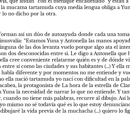
lvia, que andan “con el meñique encadenado” y están a p
, la mucama tartamuda cuya media lengua obliga a Yuna
 lo no dicho por la otra.
forman así un dúo de autoayuda donde cada una toma de
inusvalía: “Estamos Yuna y Antonella las manos apoyada
guna de las dos levanta vuelo porque algo ata el inte
on dos desconocidas entre sí. Le digo a Antonella que h
 ella cree conveniente relatarme quién es y de dónde vie
 entre sí como las ciudades y sus habitantes (…) Y ella 
 habla diferente y por momentos no me entiende y vuel
o ella nació tartamuda yo nací con dificultad en la pala
abea, la protagonista de La hora de la estrella de Clari
n Yuna la necesidad de narrar lo que no entiende. Y tam
, cuando no tiene más palabras, recurre al dibujo. Así l
yo mismo no sé todavía qué es lo que estoy denunciando
 dibujaré la vida previa de la muchacha (…) quiero lo fi