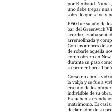
por Rimbaud. Nunca, si
uno debe trepar una es
sobre lo que se ve y n
1950 fue su año de lo
bar del Greenwich Vill
acordar, estaba senta
arremolinada y compit
Con los amores de su
de robarle aquella no
como obrero en New Yo
durante su paso como
su primer libro: The 
Corso no comía vidrio
la valija y se fue a vi
era uno de los números
indivisible de su obra
Escuchen su rendición
matrimonio. Es casi u
declamador de su prop