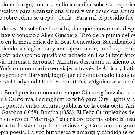
n embargo, condescendió a escribir sobre su experiencia
calera para alcanzar una altura y ver desde esa altura, 
o sobre cómo se trepó –decía-. Para mí, el presidio fue 
s dones. No solo fue liberado, sino que unos meses desp
age y conoció a Allen Ginsberg. Tiró de la punta del ov
do en la mesa chica de la Beat Generation. Sacudiendo l
iendo, a su glorioso y andrajoso modo, con los poemas 
s cófrades (como quedó escrachado en Los Subterráneos
via morena a Kerouac). Mientras descubría su aliento c
rk o como marino en viajes a través de África y Latino
 oyente en Harvard, logró que el estudiantado financi
Vestal Lady and Other Poems (1955). ¿Alguien se acuer
. En el preciso momento en que Ginsberg lanzaba su cé
vir a California. Ferlinghetti lo fichó para City Lights y,
 puestos en las lecturas públicas de la costa oeste. Ahí 
: Gasolina (1958), Bomba (1958), El Feliz Cumpleaños de 
 en vivo de “Marriage”, su célebre poema sobre la insti
n acto de stand-up. Como Ginsberg, Corso era un gran 
ia poesía. La voz bufonesca y amarga y cándida se ocup