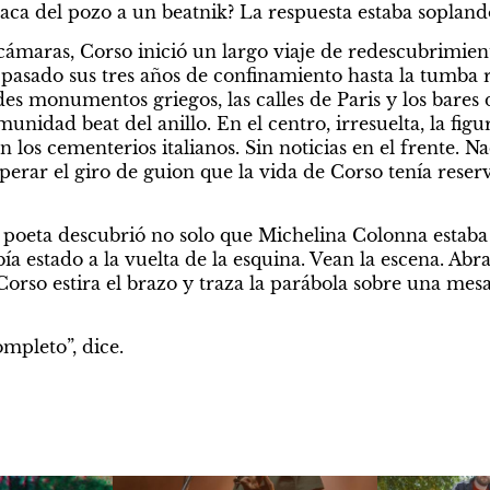
saca del pozo a un beatnik? La respuesta estaba soplando
maras, Corso inició un largo viaje de redescubrimiento
 pasado sus tres años de confinamiento hasta la tumba 
s monumentos griegos, las calles de Paris y los bares d
unidad beat del anillo. En el centro, irresuelta, la figu
n los cementerios italianos. Sin noticias en el frente. Nad
perar el giro de guion que la vida de Corso tenía reser
l poeta descubrió no solo que Michelina Colonna estaba v
ía estado a la vuelta de la esquina. Vean la escena. Abr
rso estira el brazo y traza la parábola sobre una mesa
ompleto”, dice.