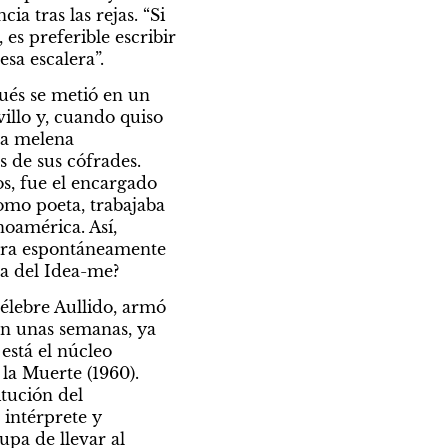
 tras las rejas. “Si 
es preferible escribir 
esa escalera”.
ués se metió en un 
illo y, cuando quiso 
a melena 
de sus cófrades. 
, fue el encargado 
omo poeta, trabajaba 
américa. Así, 
ara espontáneamente 
da del Idea-me?
lebre Aullido, armó 
 en unas semanas, ya 
está el núcleo 
la Muerte (1960). 
tución del 
intérprete y 
a de llevar al 