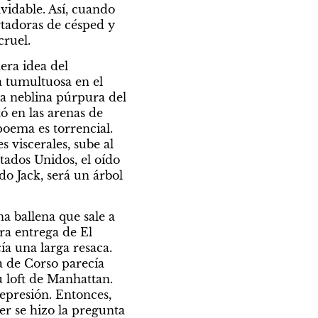
vidable. Así, cuando 
tadoras de césped y 
ruel. 
era idea del 
 tumultuosa en el 
a neblina púrpura del 
ó en las arenas de 
oema es torrencial. 
viscerales, sube al 
tados Unidos, el oído 
o Jack, será un árbol 
 ballena que sale a 
a entrega de El 
a una larga resaca. 
 de Corso parecía 
 loft de Manhattan. 
presión. Entonces, 
r se hizo la pregunta 