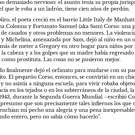
so demasiado nervioso: el asunto tenía su propia jurispr
el que le roba a un ladrón, tiene cien años de perdón.
o, el poeta creció en el barrio Little Italy de Manhatt
na Colonna y Fortunato Samuel (aka Sam) Corso: una pa
e casados y otros problemas no menores. La violencia,
n y Michelina, amenazada por Sam, dejó al niño en un o
más de meter a Gregory en otro hogar para niños por lo
la cabeza y a los golpes que su madre había regresado a
 como prostituta. Las cosas no se pusieron mejor. 
do finalmente dejó el orfanato para mudarse con su pa
ito. El pequeño Corso, entonces, se convirtió en un chico
s y no asistía a ninguna escuela; para vivir robaba objet
cía en los tejados o en los subterráneos de la ciudad, la
943, durante la Segunda Guerra Mundial –escribió Cors
 presumo que son precisamente tales infiernos los que d
enchían mi pecho una alegría y una pena inexpresables;
ndo entero, pero no sabía cómo hacerlo”.