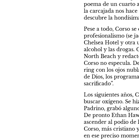
poema de un cuarto al 
la carcajada nos hace
descubre la hondísima 
Pese a todo, Corso se 
profesionalismo (se j
Chelsea Hotel y otra 
alcohol y las drogas. 
North Beach y redactó
Corso no especula. Des
ring con los ojos nubl
de Dios, los programas
sacrificado”.
Los siguientes años, 
buscar oxígeno. Se hi
Padrino, grabó alguno
De pronto Ethan Hawke
ascender al podio de 
Corso, más cristiano 
en ese preciso moment