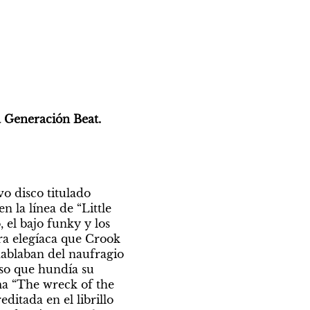
 Generación Beat.
o disco titulado 
 la línea de “Little 
el bajo funky y los 
ra elegíaca que Crook 
hablaban del naufragio 
so que hundía su 
ma “The wreck of the 
itada en el librillo 