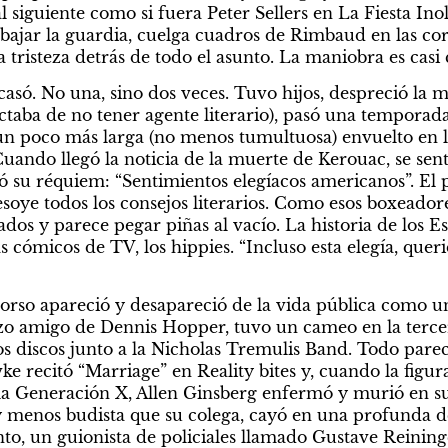
siguiente como si fuera Peter Sellers en La Fiesta Inol
 bajar la guardia, cuelga cuadros de Rimbaud en las cor
tristeza detrás de todo el asunto. La maniobra es casi c
casó. No una, sino dos veces. Tuvo hijos, despreció la m
actaba de no tener agente literario), pasó una temporada
un poco más larga (no menos tumultuosa) envuelto en l
Cuando llegó la noticia de la muerte de Kerouac, se sent
 su réquiem: “Sentimientos elegíacos americanos”. El p
oye todos los consejos literarios. Como esos boxeadores 
ados y parece pegar piñas al vacío. La historia de los Es
 cómicos de TV, los hippies. “Incluso esta elegía, querid
Corso apareció y desapareció de la vida pública como una
zo amigo de Dennis Hopper, tuvo un cameo en la tercer
s discos junto a la Nicholas Tremulis Band. Todo parecí
 recitó “Marriage” en Reality bites y, cuando la figura
la Generación X, Allen Ginsberg enfermó y murió en su
y menos budista que su colega, cayó en una profunda de
o, un guionista de policiales llamado Gustave Reininge