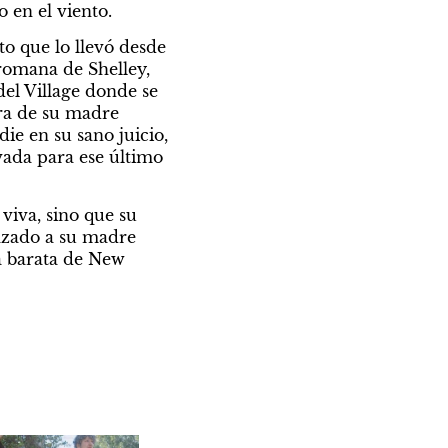
 en el viento.
 que lo llevó desde 
romana de Shelley, 
el Village donde se 
ra de su madre 
ie en su sano juicio, 
vada para ese último 
iva, sino que su 
azado a su madre 
 barata de New 