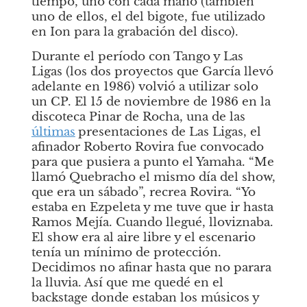
tiempo, uno con cada mano (también 
uno de ellos, el del bigote, fue utilizado 
en Ion para la grabación del disco).
Durante el período con Tango y Las 
Ligas (los dos proyectos que García llevó 
adelante en 1986) volvió a utilizar solo 
un CP. El 15 de noviembre de 1986 en la 
discoteca Pinar de Rocha, una de las
últimas
presentaciones de Las Ligas, el 
afinador Roberto Rovira fue convocado 
para que pusiera a punto el Yamaha. “Me 
llamó Quebracho el mismo día del show, 
que era un sábado”, recrea Rovira. “Yo 
estaba en Ezpeleta y me tuve que ir hasta 
Ramos Mejía. Cuando llegué, lloviznaba. 
El show era al aire libre y el escenario 
tenía un mínimo de protección. 
Decidimos no afinar hasta que no parara 
la lluvia. Así que me quedé en el 
backstage donde estaban los músicos y 