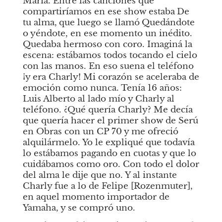
María. Entre las canciones que 
compartiríamos en ese show estaba
De 
tu alma,
que luego se llamó
Quedándote 
o
yéndote, en ese momento un inédito. 
Quedaba hermoso con coro. Imaginá la 
escena: estábamos todos tocando el cielo 
con las manos. En eso suena el teléfono 
¡y era Charly! Mi corazón se aceleraba de 
emoción como nunca. Tenía 16 años: 
Luis Alberto al lado mío y Charly al 
teléfono. ¿Qué quería Charly? Me decía 
que quería hacer el primer show de Serú 
en Obras con un CP 70 y me ofreció 
alquilármelo. Yo le expliqué que todavía 
lo estábamos pagando en cuotas y que lo 
cuidábamos como oro. Con todo el dolor 
del alma le dije que no. Y al instante 
Charly fue a lo de Felipe [Rozenmuter], 
en aquel momento importador de 
Yamaha, y se compró uno.