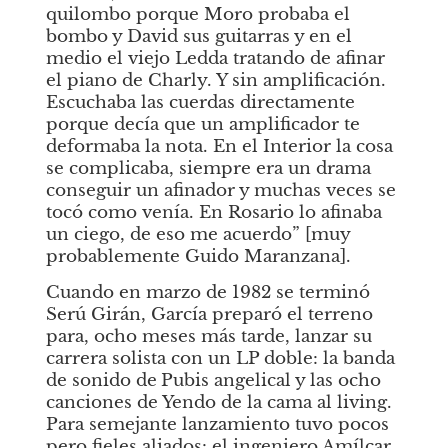
quilombo porque Moro probaba el 
bombo y David sus guitarras y en el 
medio el viejo Ledda tratando de afinar 
el piano de Charly. Y sin amplificación. 
Escuchaba las cuerdas directamente 
porque decía que un amplificador te 
deformaba la nota. En el Interior la cosa 
se complicaba, siempre era un drama 
conseguir un afinador y muchas veces se 
tocó como venía. En Rosario lo afinaba 
un ciego, de eso me acuerdo” [muy 
probablemente Guido Maranzana]. 
Cuando en marzo de 1982 se terminó 
Serú Girán, García preparó el terreno 
para, ocho meses más tarde, lanzar su 
carrera solista con un LP doble: la banda 
de sonido de
Pubis angelical
y las ocho 
canciones de
Yendo de la cama al living. 
Para semejante lanzamiento tuvo pocos 
pero fieles aliados: el ingeniero Amílcar 