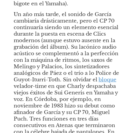
bigote en el Yamaha).
Un año más tarde, el sonido de García 
cambiaría drásticamente, pero el CP 70 
continuaría siendo un elemento esencial 
durante la puesta en escena de
Clics 
modernos
(aunque estuvo ausente en la 
grabación del álbum). Su lacónico audio 
acústico se complementó a la perfección 
con la máquina de ritmos, los saxos de 
Melingo y Palacios, los sintetizadores 
analógicos de Páez o el trío a lo Police de 
Guyot-Iturri-Toth. Sin olvidar el
bloque
velador-time
en que Charly despachaba 
viejos éxitos de Sui Generis en Yamaha y 
voz. En Córdoba, por ejemplo, en 
noviembre de 1983 hizo su debut como 
afinador de García y su CP 70, Miguel 
Puch. Tres funciones en tres días 
consecutivos en Atenas que terminaron 
con la célebre bajada de pantalones. En 