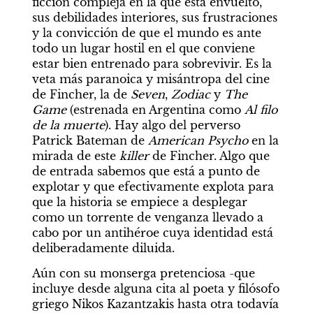
ficción compleja en la que está envuelto, 
sus debilidades interiores, sus frustraciones 
y la convicción de que el mundo es ante 
todo un lugar hostil en el que conviene 
estar bien entrenado para sobrevivir. Es la 
veta más paranoica y misántropa del cine 
de Fincher, la de 
Seven
,
 Zodiac
 y 
The 
Game 
(estrenada en Argentina como 
Al filo 
de la muerte
). Hay algo del perverso 
Patrick Bateman de 
American Psycho 
en la 
mirada de este 
killer
 de Fincher. Algo que 
de entrada sabemos que está a punto de 
explotar y que efectivamente explota para 
que la historia se empiece a desplegar 
como un torrente de venganza llevado a 
cabo por un antihéroe cuya identidad está 
deliberadamente diluida.
Aún con su monserga pretenciosa -que 
incluye desde alguna cita al poeta y filósofo 
griego Nikos Kazantzakis hasta otra todavía 