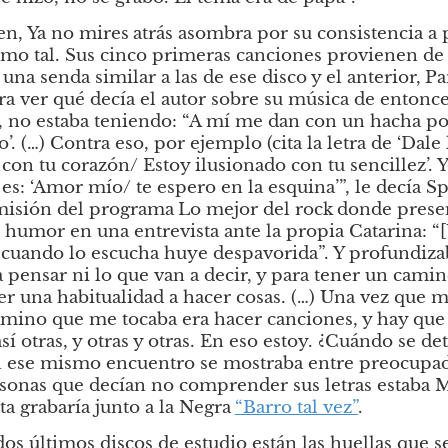
en,
Ya no mires
atrás asombra por su consistencia a 
o tal. Sus cinco primeras canciones provienen de 
una senda similar a las de ese disco y el anterior,
Pa
ara ver qué decía el autor sobre su música de entonce
 no estaba teniendo: “A mí me dan con un hacha por la
. (…) Contra eso, por ejemplo (cita la letra de ‘Dale lu
con tu corazón/ Estoy ilusionado con tu sencillez’. Y
 es: ‘Amor mío/ te espero en la esquina’”, le decía Sp
emisión del programa
Lo mejor del rock
donde prese
humor en una entrevista ante la propia Catarina: “
e cuando lo escucha huye despavorida”. Y profundiz
 pensar ni lo que van a decir, y para tener un camino
r una habitualidad a hacer cosas. (…) Una vez que me
ino que me tocaba era hacer canciones, y hay que ll
así otras, y otras y otras. En eso estoy. ¿Cuándo se de
n ese mismo encuentro se mostraba entre preocupa
sonas que decían no comprender sus letras estaba M
a grabaría junto a la Negra
“Barro tal vez”
.
 dos últimos discos de estudio están las huellas que 