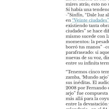
mires atrás; esto no
Sí había una tendenc
-”Sinfín, “Dale luz 
en
“Veinte ciudades”
existiendo tanta obra
ciudades” se hace dif
mismo sucede con las
momentos: la pesadum
borró tus manos” -c
parafraseado: si aqu
nuevas de su voz, di
entre su infinita
term
“Tenemos cinco temas
zamba, ‘Mundo arjo'”
sus inéditas. El aud
2008 por Fernando d
arjo” fue compuesta 
más allá para la coy
entre la devastación