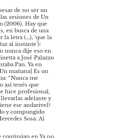
pesar de no ser un 
las sesiones de
Un 
n
(2006). Hay que 
s, en busca de una 
 letra (…), ‘que la 
z al instante’): 
o nunca dije eso en 
inetta a José Palazzo 
ntaba
Pan. Ya en 
[Un mañana] Es un 
aba: “Nunca me 
 así tenés que 
 hice profesional, 
evarlas adelante y 
tiene ese andarivel? 
do y compungido 
ercedes Sosa. Al 
se continúan en
Ya no 