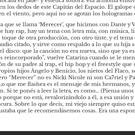
 tocaba en Jade- y estética sonora: esa armonía elusi
n los dedos de este Capitán del Espacio. El galope del
n el viento, pero aquí no se agotan los hologramas 
 que se llama ‘Merecer’, que hicimos con Dante y Va
 hay rap, hay un tema con letra mía, con música, li
toque de otra producción, con otro tinte, y el tema 
 audio citado, y sirve como respaldo a lo que su hija s
l disco: que la canción no era nueva, sino que ya est
s reincorporado”, vuelve Catarina cuando se le me
n de su padre al trap, el hip hop y el freestyle que 
ropios hijos Ángelo y Benicio, los nietos del Flaco, so
ero “Merecer” no es Nicki Nicole ni son Ca7riel y Pac
Lo que me flashea es el mensaje de mis hermanos, y 
n. Si te ponés a leer la letra, es como… (Piensa uno
o porque no está, revalorizándolo a él, a esa unión y 
ocura. Sobre lo que decís, mi viejo siempre quiso est
gustaba que le recomendásemos cosas. Era una espon