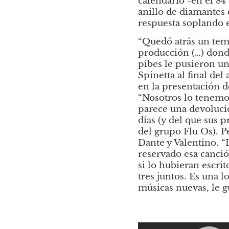
calendario -en el 84
anillo de diamantes e
respuesta soplando e
“Quedó atrás un tema
producción (…) donde
pibes le pusieron un 
Spinetta al final del
en la presentación de
“Nosotros lo tenemo
parece una devolució
días (y del que sus p
del grupo Flu Os). P
Dante y Valentino. “
reservado esa canció
si lo hubieran escrit
tres juntos. Es una l
músicas nuevas, le 