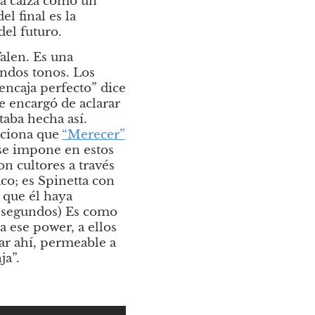
va calza como un 
 final es la 
del futuro.
len. Es una 
ndos tonos. Los 
encaja perfecto” dice 
e encargó de aclarar 
aba hecha así. 
nciona que
“Merecer”
se impone en estos 
n cultores a través 
o; es Spinetta con 
que él haya 
s segundos) Es como 
a ese power, a ellos 
ar ahí, permeable a 
ja”.