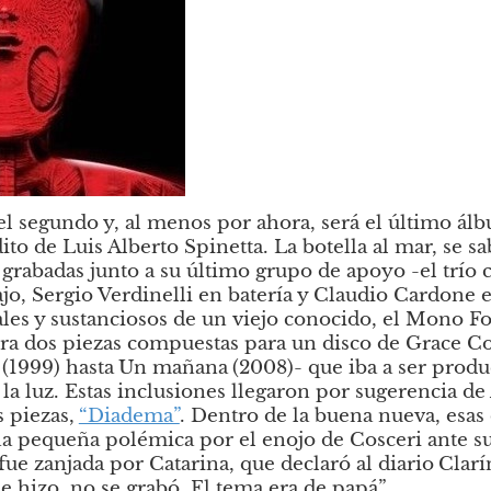
el segundo y, al menos por ahora, será el último álb
o de Luis Alberto Spinetta. La botella al mar, se sa
grabadas junto a su último grupo de apoyo -el trío
jo, Sergio Verdinelli en batería y Claudio Cardone en
les y sustanciosos de un viejo conocido, el Mono Fon
a dos piezas compuestas para un disco de Grace Cosc
(1999) hasta
Un mañana
(2008)- que iba a ser produ
la luz. Estas inclusiones llegaron por sugerencia de
 piezas,
“Diadema”
. Dentro de la buena nueva, esas 
a pequeña polémica por el enojo de Cosceri ante su 
fue zanjada por Catarina, que declaró al diario
Clarí
e hizo, no se grabó. El tema era de papá”.