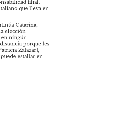
sabilidad filial, 
taliano que lleva en 
inúa Catarina, 
a elección 
 en ningún 
stancia porque les 
ricia Zalazar], 
uede estallar en 