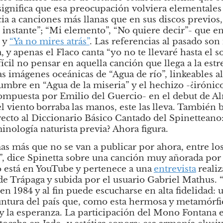
 significa que esa preocupación volviera elementales
ia a canciones más llanas que en sus discos previos, 
al instante”; “Mi elemento”, “No quiere decir”- que e
y
“Ya no mires atrás”
. Las referencias al pasado son 
, y apenas el Flaco canta “yo no te llevaré hasta el so
ícil no pensar en aquella canción que llega a la estre
 imágenes oceánicas de “Agua de río”, linkeables al
bre en “Agua de la miseria” y el hechizo -¿irónico?
ompuesta por Emilio del Guercio- en el debut de Al
el viento
borraba
las manos, este las
lleva. También b
recto al Diccionario Básico Cantado del Spinetteano: 
inología naturista
previa? Ahora figura.
 más que no se van a publicar por ahora, entre los c
, dice Spinetta sobre una canción muy añorada por l
io está en YouTube y pertenece a una
entrevista
realiz
e Trápaga y subida por el usuario Gabriel Mathus. 
en 1984 y al fin puede escucharse en alta fidelidad: 
untura del país que, como esta hermosa y metamórfi
 y la esperanza. La participación del Mono Fontana es