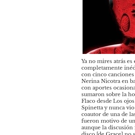
Ya no mires atrás
es 
completamente inédit
con cinco canciones 
Nerina Nicotra en ba
con aportes ocasiona
sumaron sobre la hor
Flaco desde
Los ojos
Spinetta y nunca vio 
coautor de una de las
fueron motivo de un
aunque la discusión 
disco [de Grace] no s