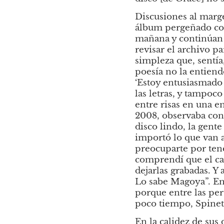
Discusiones al marg
álbum pergeñado com
mañana
y continúan 
revisar el archivo p
simpleza que, sentía,
poesía no la entiendo’
‘Estoy entusiasmado 
las letras, y tampoco
entre risas en una 
2008, observaba con 
disco lindo, la gent
importó lo que van a
preocuparte por tene
comprendí que el cam
dejarlas grabadas. Y 
Lo sabe Magoya”. E
porque entre las per
poco tiempo, Spinett
En la calidez de sus