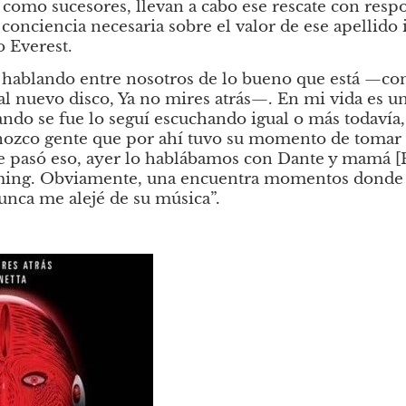
s, como sucesores, llevan a cabo ese rescate con respon
onciencia necesaria sobre el valor de ese apellido i
o Everest.
 hablando entre nosotros de lo bueno que está —cont
al nuevo disco,
Ya no mires atrás—. En mi vida es un
uando se fue lo seguí escuchando igual o más todavía,
zco gente que por ahí tuvo su momento de tomar di
 pasó eso, ayer lo hablábamos con Dante y mamá [Pat
ming. Obviamente, una encuentra momentos donde p
unca me alejé de su música”.