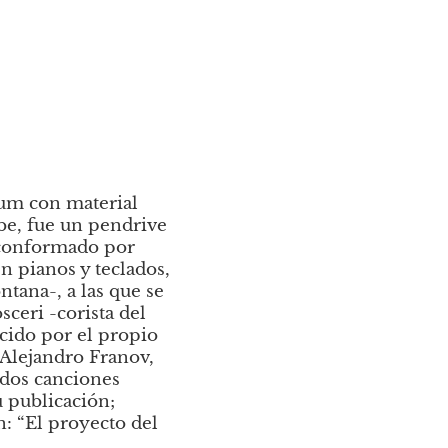
um con material 
be, fue un pendrive 
 conformado por 
 pianos y teclados, 
tana-, a las que se 
eri -corista del 
cido por el propio 
 Alejandro Franov, 
dos canciones 
publicación; 
n: “El proyecto del 