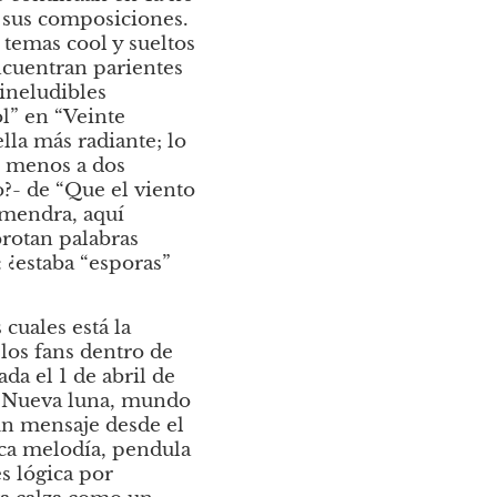
 sus composiciones. 
temas cool y sueltos 
ncuentran parientes 
ineludibles 
l” en “Veinte 
lla más radiante; lo 
 menos a dos 
- de “Que el viento 
mendra, aquí 
rotan palabras 
¿estaba “esporas” 
uales está la 
os fans dentro de 
ada el 1 de abril de 
“Nueva luna, mundo 
un mensaje desde el 
ca melodía, pendula 
 lógica por 