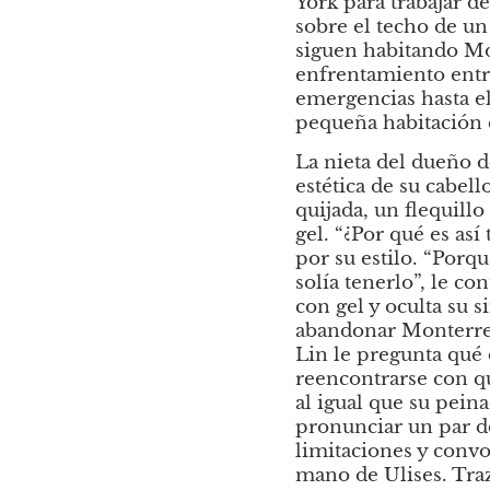
York para trabajar de
sobre el techo de u
siguen habitando Mon
enfrentamiento entre
emergencias hasta el
pequeña habitación 
La nieta del dueño de
estética de su cabel
quijada, un flequillo
gel. “¿Por qué es así
por su estilo. “Porq
solía tenerlo”, le co
con gel y oculta su s
abandonar Monterrey 
Lin le pregunta qué 
reencontrarse con qui
al igual que su pein
pronunciar un par de
limitaciones y convoc
mano de Ulises. Traz