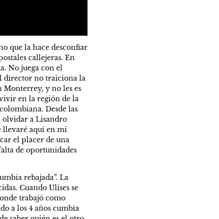
o que la hace desconfiar 
stales callejeras. En 
. No juega con el 
director no traiciona la 
 Monterrey, y no les es 
vir en la región de la 
colombiana. Desde las 
olvidar a Lisandro 
 llevaré aquí en mi 
ar el placer de una 
falta de oportunidades 
umbia rebajada”. La 
idas. Cuando Ulises se 
donde trabajó como 
do a los 4 años cumbia 
 saber quién es el otro 