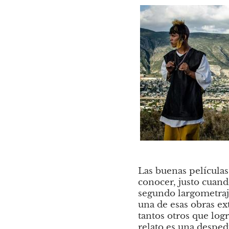
Las buenas películas
conocer, justo cuan
segundo largometraje
una de esas obras ex
tantos otros que logr
relato es una desped