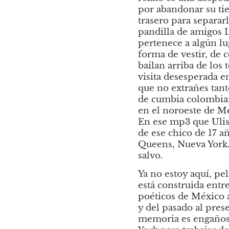
por abandonar su tie
trasero para separar
pandilla de amigos L
pertenece a algún lu
forma de vestir, de c
bailan arriba de los
visita desesperada en
que no extrañes tant
de cumbia colombiana
en el noroeste de M
En ese mp3 que Ulise
de ese chico de 17 a
Queens, Nueva York. 
salvo.
Ya no estoy aquí, pel
está construida entre
poéticos de México a
y del pasado al pres
memoria es engañosa