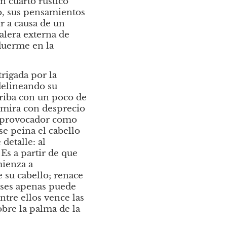
n cuarto rústico 
, sus pensamientos 
 a causa de un 
lera externa de 
duerme en la 
rigada por la 
delineando su 
rriba con un poco de 
o mira con desprecio 
n provocador como 
e peina el cabello 
etalle: al 
s a partir de que 
ienza a 
 su cabello; renace 
ises apenas puede 
tre ellos vence las 
bre la palma de la 