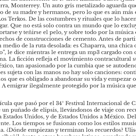
rra, Monterrey. Un auto gris metalizado aguarda que 
lo de su madre y hermanos, pero lo que es aún más d
os Terkos. De las costumbres y rituales que lo hacen
gar. Que no está solo contra un mundo que lo exclu
ortarse y teñirse el pelo, y sobre todo por la música
 techos de construcciones de cemento. Antes de partir
 medio de la ruta desolada: es Chaparra, una chica de
o”, le dice mientras le entrega un mp3 cargado con c
. La ficción refleja el movimiento contracultural s
éxico, tan apasionado por la cumbia que se autoden
s sujeta con las manos no hay solo canciones: conti
ños que es obligado a abandonar su vida y empezar ot
A emigrar ilegalmente protegido por la música que l
ícula que pasó por el 34° Festival Internacional de C
 un puñado de elipsis, llevándonos de viaje con recur
 Estados Unidos, y de Estados Unidos a México. Del 
ente. Los tiempos se fusionan como los estilos music
. ¿Dónde empiezan y terminan los recuerdos? Ulis