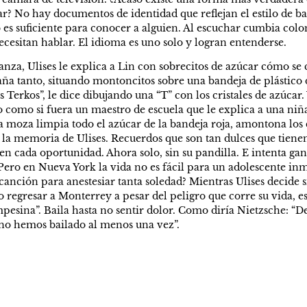
r? No hay documentos de identidad que reflejan el estilo de bai
 es suficiente para conocer a alguien. Al escuchar cumbia col
ecesitan hablar. El idioma es uno solo y logran entenderse.
nza, Ulises le explica a Lin con sobrecitos de azúcar cómo se 
aña tanto, situando montoncitos sobre una bandeja de plástico d
Terkos”, le dice dibujando una “T” con los cristales de azúcar. Y
o como si fuera un maestro de escuela que le explica a una niñ
a moza limpia todo el azúcar de la bandeja roja, amontona los c
 la memoria de Ulises. Recuerdos que son tan dulces que tienen
 en cada oportunidad. Ahora solo, sin su pandilla. E intenta gan
. Pero en Nueva York la vida no es fácil para un adolescente inm
anción para anestesiar tanta soledad? Mientras Ulises decide s
o regresar a Monterrey a pesar del peligro que corre su vida, 
pesina”. Baila hasta no sentir dolor. Como diría Nietzsche: “D
 no hemos bailado al menos una vez”.