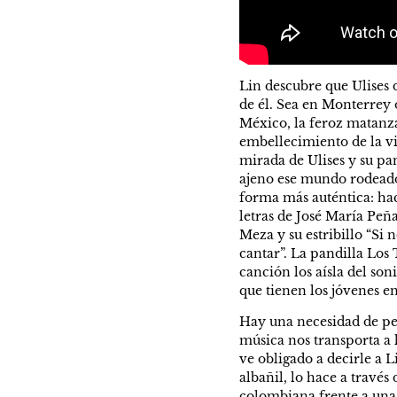
Lin descubre que Ulises 
de él. Sea en Monterrey o
México, la feroz matanza
embellecimiento de la vi
mirada de Ulises y su pa
ajeno ese mundo rodeado 
forma más auténtica: hac
letras de José María Peñ
Meza y su estribillo “Si
cantar”. La pandilla Los
canción los aísla del son
que tienen los jóvenes e
Hay una necesidad de perp
música nos transporta a 
ve obligado a decirle a 
albañil, lo hace a través
colombiana frente a una 