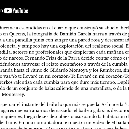
duerme a escondidas en el cuarto que construyó su abuelo, hech
 en Queens, la fotografía de Damián García narra a través de po
 a una pandilla pinta con sangre una pared rosa y descascarada
olencia, y tampoco hay una explotación del realismo social. El 
ndilla, actores no profesionales que despiertan cada mañana en
de narcos. Fernando Frías de la Parra decide contar cómo es vi
iéndonos atravesar el relato montañoso a través de la cumbia 
aranda hasta el ritmo de Gildardo Montoya y los Rumberos, sin 
 no vas/Yo te llevaré en mi corazón/Te llevaré en mi corazón/Te
 Terkos ralentiza cada cumbia para que dure más tiempo. Duplic
ido de un conjunto de balas saliendo de una metralleta, o de la 
n Monterrey.
etuar el instante del baile lo que más se pueda. Así nace la “c
lugares que extrañamos demasiado, el baile a galaxias desconoc
Lin quién es, luego de ser descubierto usurpando la habitación 
 del baile. En una computadora le muestra un video de él bailan
cámara de televisión. ¿Acaso existe una forma más verdadera de