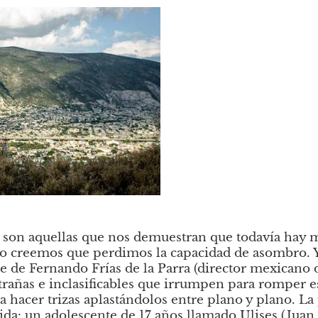
 son aquellas que nos demuestran que todavía hay m
do creemos que perdimos la capacidad de asombro.
 de Fernando Frías de la Parra (director mexicano 
trañas e inclasificables que irrumpen para romper es
a hacer trizas aplastándolos entre plano y plano. La 
ida: un adolescente de 17 años llamado Ulises (Juan D