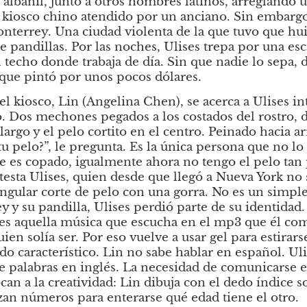
 albañil, junto a otros hombres latinos, arreglando u
n kiosco chino atendido por un anciano. Sin embargo
terrey. Una ciudad violenta de la que tuvo que huir
 pandillas. Por las noches, Ulises trepa por una esca
 techo donde trabaja de día. Sin que nadie lo sepa, 
que pintó por unos pocos dólares.
l kiosco, Lin (Angelina Chen), se acerca a Ulises int
lo. Dos mechones pegados a los costados del rostro, 
 largo y el pelo cortito en el centro. Peinado hacia a
 tu pelo?”, le pregunta. Es la única persona que no l
ue es copado, igualmente ahora no tengo el pelo ta
ntesta Ulises, quien desde que llegó a Nueva York no s
ingular corte de pelo con una gorra. No es un simple d
y su pandilla, Ulises perdió parte de su identidad. E
es aquella música que escucha en el mp3 que él com
en solía ser. Por eso vuelve a usar gel para estirarse
ado característico. Lin no sabe hablar en español. Ul
 palabras en inglés. La necesidad de comunicarse en
an a la creatividad: Lin dibuja con el dedo índice so
an números para enterarse qué edad tiene el otro.