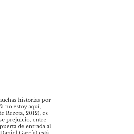
uchas historias por 
Ya no estoy aquí, 
de
Rezeta, 2012), es 
e prejuicio, entre 
puerta de entrada al 
aniel García) está 