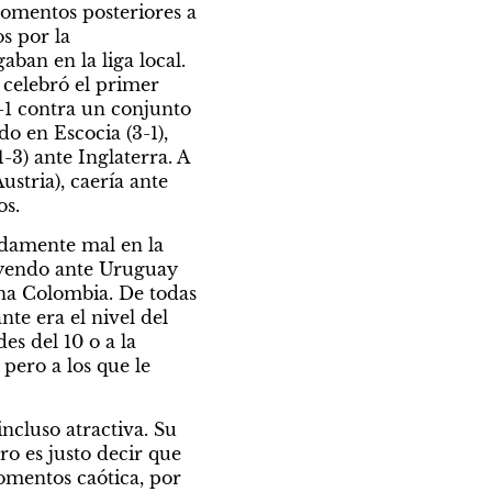
omentos posteriores a 
 por la 
ban en la liga local. 
celebró el primer 
-1 contra un conjunto 
o en Escocia (3-1), 
) ante Inglaterra. A 
stria), caería ante 
os.
idamente mal en la 
yendo ante Uruguay 
na Colombia. De todas 
te era el nivel del 
s del 10 o a la 
pero a los que le 
ncluso atractiva. Su 
ro es justo decir que 
omentos caótica, por 