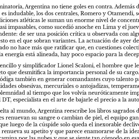
minatoria, Argentina no tiene goles en contra. Además d
l es indudable, los dos centrales, Romero y Otamendi, s
diciones atléticas le suman un enorme nivel de concentr
casi impasables, como sucedió anoche en Lima y el juev
endente: de ser una posición crítica u observada con al
sto en el que sobran variantes. La actuación de ayer d
do no hace más que ratificar que, en cuestiones colecti
a energía está alineada, hay poco espacio para la decep
sencillo y simplificador Lionel Scaloni, el hombre que le
to que desmitifica la importancia personal de su cargo. 
pródiga también en generar comandantes cuyo talento p
idades obsesivas, mercuriales o antojadizas, temperame
olemnidad al tiempo que los volvía neuróticamente imp
DT, especialista en el arte de bajarle el precio a la aut
elta al mundo, Argentina reescribe los libros sagrados de
es renuevan su sangre o cambian de piel, el equipo gana
e luego de la cúspide solo queda el inexorable decliv
 renueva su apetito y que parece enamorarse de la idea
 camina por las nubes y que se siente tan cómodo en esa