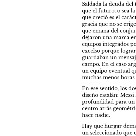
Saldada la deuda del 
que el futuro, o sea la
que creció es el caráct
gracia que no se erig
que emana del conjunt
dejaron una marca en 
equipos integrados por
excelso porque lograr
guardaban un mensaje 
campo. En el caso arge
un equipo eventual qu
muchas menos horas de
En ese sentido, los do
diseño catalán: Messi
profundidad para un e
centro atrás geométri
hace nadie.
Hay que hurgar demasi
un seleccionado que em