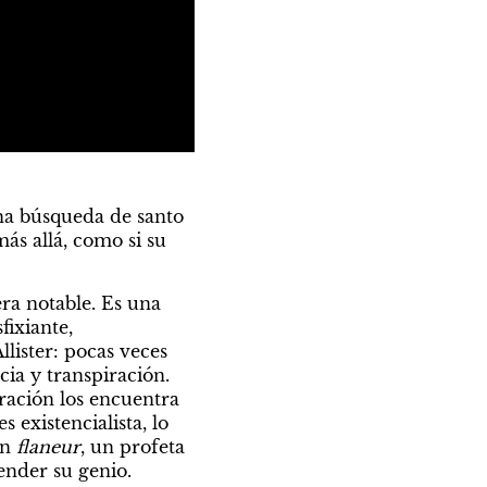
na búsqueda de santo 
ás allá, como si su 
ra notable. Es una 
ixiante, 
ister: pocas veces 
ia y transpiración. 
ración los encuentra 
existencialista, lo 
n 
flaneur
, un profeta 
ender su genio.