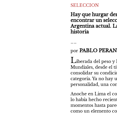
SELECCION
Hay que hurgar dema
encontrar un selecc
Argentina actual. L
historia
__
PABLO PERA
por 
L
iberada del peso y 
Mundiales, desde el t
consolidar su condició
categoría. Ya no hay u
personalidad, una con
Anoche en Lima el con
lo había hecho recien
momentos hasta pareci
como un elemento con