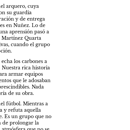
el arquero, cuya 
on su guardia 
ación y de entrega 
es en Nuñez. Lo de 
guna aprensión pasó a 
e Martínez Quarta 
vas, cuando el grupo 
ción. 
 echa los carbones a 
Nuestra rica historia 
ara armar equipos 
ntos que le adosaban 
rescindibles. Nada 
oría de su obra.
l fútbol. Mientras a 
 y refuta aquella 
e. Es un grupo que no 
 de prolongar la 
 atmósfera que no se 