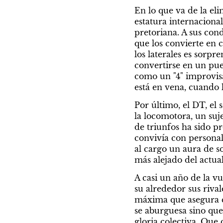
En lo que va de la eli
estatura internaciona
pretoriana. A sus con
que los convierte en 
los laterales es sorpr
convertirse en un pue
como un "4" improvisa
está en vena, cuando l
Por último, el DT, el 
la locomotora, un suje
de triunfos ha sido 
convivía con personal
al cargo un aura de s
más alejado del actual 
A casi un año de la vu
su alrededor sus rival
máxima que asegura qu
se aburguesa sino que
gloria colectiva. Que