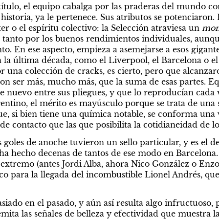
título, el equipo cabalga por las praderas del mundo con
 historia, ya le pertenece. Sus atributos se potenciaron. 
er o el espíritu colectivo: la Selección atraviesa un 
mo
e tanto por los buenos rendimientos individuales, aunque
o. En ese aspecto, empieza a asemejarse a esos gigante
la última década, como el Liverpool, el Barcelona o el
 una colección de cracks, es cierto, pero que alcanzaro
on ser más, mucho más, que la suma de esas partes. Equ
nuevo entre sus pliegues, y que lo reproducían cada ve
ntino, el mérito es mayúsculo porque se trata de una se
e, si bien tiene una química notable, se conforma una 
 contacto que las que posibilita la cotidianeidad de lo
s goles de anoche tuvieron un sello particular, y es el de
 ha hecho decenas de tantos de ese modo en Barcelona.
xtremo (antes Jordi Alba, ahora Nico González o Enzo 
co para la llegada del incombustible Lionel Andrés, que
ado en el pasado, y aún así resulta algo infructuoso, 
ita las señales de belleza y efectividad que muestra la