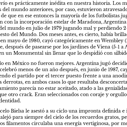
río es prácticamente inédita en nuestra historia. Los m
s del mundo anteriores, por caso, estuvieron atravesados
 de que en ese entonces la mayoría de los futbolistas juga
n con la incorporación estelar de Maradona, Argentina 
o del mundo en julio de 1979 jugando mal y perdiendo 2
esto del Mundo. Dos meses antes, es cierto, había brillad
en mayo de 1980, cayó categóricamente en Wembley (1-3
, después de pasearse por los jardines de Viena (5-1 a Au
 en un Monumental sin llenar que lo despidió con silbid
tulo en México no fueron mejores. Argentina jugó decid
celebró menos de un año después, en junio de 1987, ca
iendo el partido por el tercer puesto frente a una anodi
s derrotas, en ambos casos lo que resultaba desconcertan
iento parecía no estar aceitado, atado a las genialidade
ue otro crack. Eran seleccionados con coraje y orgullo 
dentidad.
o Bielsa le asestó a su ciclo una impronta definida e i
o alejó para siempre del cielo de los recuerdos gratos, pe
os filamentos circulaba una energía vertiginosa, por m