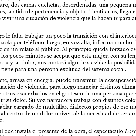
entro, dos camas cuchetas, desordenadas, una pequeña me
es, sentido de pertenencia y objetos identitarios, llega e
vivir una situación de violencia que la hacen ir para at
o le falta trabajar un poco la transición con el interlocu
abla por teléfono, luego, en voz alta, informa mucho de
 en un relato al público. Al principio queda forzado es
los pocos minutos se acepta que esta mujer, con su leng
cia y su dolor, nos contará algo de su vida: la posibili
 tiene para una persona excluida del sistema social.
te, arrasa en energía: puede transmitir la desesperació
uación de violencia, para luego manejar distintos clima
y otros exacerbados en el grotesco de una persona que s
ir su dolor. Su voz narradora trabaja con distintos color
lar cargado de muletillas, dialectos propios de ese m
 al centro de un dolor universal: la necesidad de ser am
o.
l que instala el presente de la obra, el espectáculo 
Lor