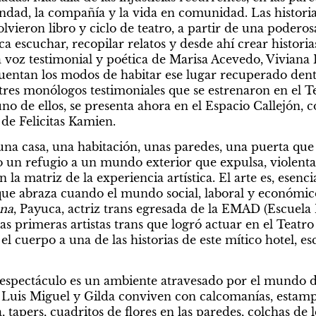
ndad, la compañía y la vida en comunidad. Las historia
olvieron libro y ciclo de teatro, a partir de una poderosa
a escuchar, recopilar relatos y desde ahí crear historias
la voz testimonial y poética de Marisa Acevedo, Viviana 
ntan los modos de habitar ese lugar recuperado dentr
 a tres monólogos testimoniales que se estrenaron en el T
uno de ellos, se presenta ahora en el Espacio Callejón, c
 de Felicitas Kamien.
una casa, una habitación, unas paredes, una puerta que
 un refugio a un mundo exterior que expulsa, violenta 
 la matriz de la experiencia artística. El arte es, esenci
 que abraza cuando el mundo social, laboral y económico
na
, Payuca, actriz trans egresada de la EMAD (Escuela 
s primeras artistas trans que logró actuar en el Teatro 
l cuerpo a una de las historias de este mítico hotel, esc
 espectáculo es un ambiente atravesado por el mundo de
e Luis Miguel y Gilda conviven con calcomanías, estamp
 tapers, cuadritos de flores en las paredes, colchas de 