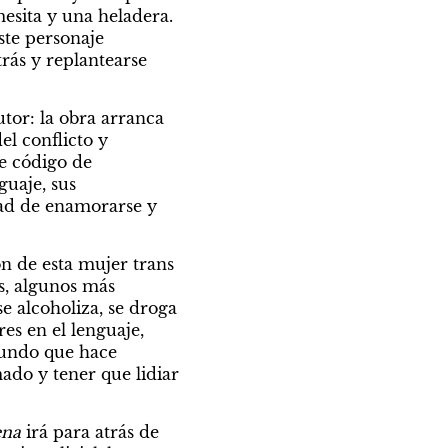
sita y una heladera. 
ste personaje 
rás y replantearse 
tor: la obra arranca 
l conflicto y 
e código de 
uaje, sus 
dad de enamorarse y 
n de esta mujer trans 
s, algunos más 
e alcoholiza, se droga 
es en el lenguaje, 
undo que hace 
ado y tener que lidiar 
ena
 irá para atrás de 