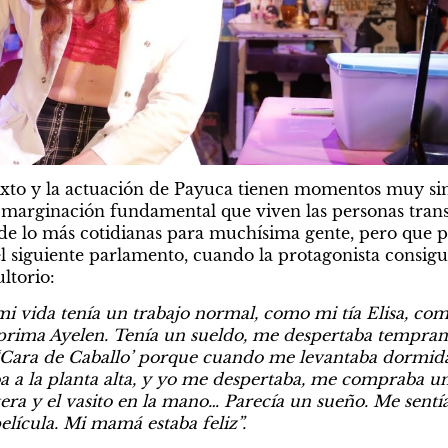
texto y la actuación de Payuca tienen momentos muy si
marginación fundamental que viven las personas trans 
 de lo más cotidianas para muchísima gente, pero que pa
el siguiente parlamento, cuando la protagonista consigu
ltorio:
i vida tenía un trabajo normal, como mi tía Elisa, co
rima Ayelen. Tenía un sueldo, me despertaba tempranito
‘Cara de Caballo’ porque cuando me levantaba dormida l
ba a la planta alta, y yo me despertaba, me compraba un 
ra y el vasito en la mano… Parecía un sueño. Me sentía 
elícula. Mi mamá estaba feliz”.