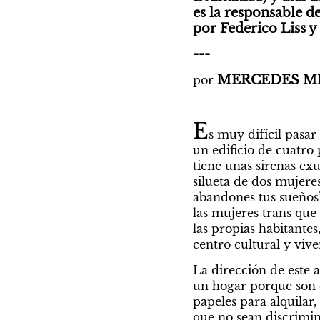
es la responsable de
por Federico Liss y
---
MERCEDES M
por
E
s muy difícil pasar
un edificio de cuatro 
tiene unas sirenas exu
silueta de dos mujere
abandones tus sueños”
las mujeres trans que
las propias habitante
centro cultural y viv
La dirección de este 
un hogar porque son e
papeles para alquilar,
que no sean discrimina