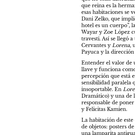
que reina es la herma
esas habitaciones se v
Dani Zelko, que implic
hotel es un cuerpo”, 
Wayar y Zoe López cue
travesti. Así se llegó
Cervantes y 
Lorena
, 
Payuca y la dirección
Entender el valor de 
llave y funciona como
percepción que está en
sensibilidad paralela
insoportable. En 
Lore
Dramático) y una de la
responsable de poner e
y Felicitas Kamien.
La habitación de este
de objetos: posters d
una lamparita antigua,