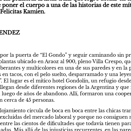
 poner el cuerpo a una de las historias de este míti
 Felicitas Kamien.
ENDEZ
 por la puerta de “El Gondo” y seguir caminando sin pre
plantas ubicado en Araoz al 900, pleno Villa Crespo, que
berantes y multicolores en una de sus paredes y en la pu
s en tacos, con el pelo suelto, desparramado y una leye
. El lugar es el mítico hotel Gondolín, un refugio desd
 llegan desde diferentes regiones de la Argentina y que
s, luego de años de abandono. Allí, formaron una cooper
en cerca de 45 personas.
alojamiento circula de boca en boca entre las chicas tr
xcluidas del mercado laboral y porque no consiguen ni 
 entre las cientos de dificultades que todavía tienen para
das. Más allá de las injusticias recurrentes, en las pared