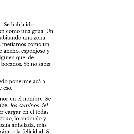
. Se había ido 
ión como una grúa. Un 
abitando una zona 
os metíamos como un 
e ancho, esponjoso y 
guien que, de 
bocados. Yo no sabía 
edo ponerme acá a 
e eso.
amor en el nombre. Se 
abe: 
los caminos del 
 cargar en él todas 
truo, lo anómalo y 
sita anhelada, más 
neo: la felicidad. Si 