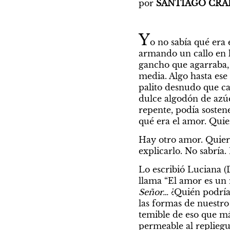
por
 SANTIAGO CRA
Y
o no sabía qué era 
armando un callo en l
gancho que agarraba, 
media. Algo hasta es
palito desnudo que cae
dulce algodón de azúc
repente, podía sosten
qué era el amor. Quie
Hay otro amor. Quiero
explicarlo. No sabría.
Lo escribió Luciana (D
llama “El amor es un m
Señor…
 ¿Quién podría
las formas de nuestro
temible de eso que má
permeable al repliegue