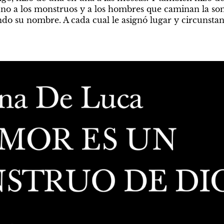
o a los monstruos y a los hombres que caminan la som
do su nombre. A cada cual le asignó lugar y circunstan