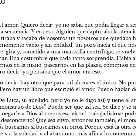
IG
el amor. Quiero decir: yo no sabía qué podía llegar a ser
a secuencia. Y era eso. Alguien que capturaba la atenc
tiraba y sacaba de nosotros un nosotros que quedaba h
e momento vacío y sin entidad; un pozo hacia el que n
, gira y, sometido a una maravilla centrífuga, se vuelv
ar. Una costumbre que cada tanto sorprendía. Había al
ernos en la mano, pasearnos en las plazas, comernos en 
ro decir: yo pensaba que el amor era eso.
 decir: hay otro que para mí ahora es el único. No pu
 Pero hay un libro que escribió el amor. Puedo hablar d
e Luca, su apellido, pero yo no le digo así) y tiene al 
onstruo de Dios”. Puede ser que así sea. Se dice y se s
 negarle a Dios al menos esa virtud trabajadísima: poder
 desconcierto? Que sea suyo, entonces también, el mons
s buscamos si buscamos en otros. Porque está la otra co
 y a la soledad y al abandono, más afín a lo contemporá