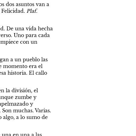
os dos asuntos van a 
. Felicidad. 
Plaf
. 
d. De una vida hecha 
verso. Uno para cada 
 empiece con un 
egan a un pueblo las 
e momento era el 
a historia. El callo 
la división, el 
aunque zumbe y 
 apelmazado y 
 Son muchas. Varias. 
algo, a lo sumo de 
 una en una a las 