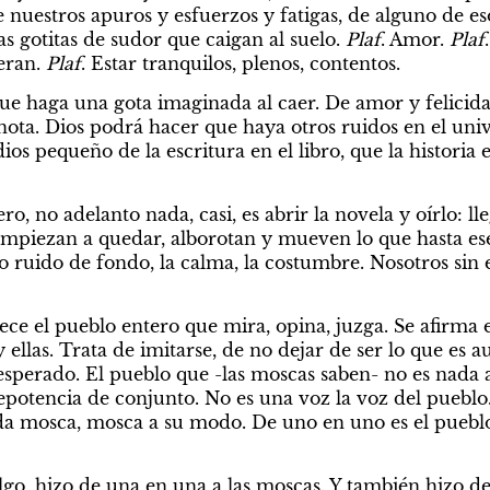
 nuestros apuros y esfuerzos y fatigas, de alguno de es
as gotitas de sudor que caigan al suelo. 
Plaf
. Amor. 
Plaf
ran. 
Plaf
. Estar tranquilos, plenos, contentos.
ue haga una gota imaginada al caer. De amor y felicida
 nota. Dios podrá hacer que haya otros ruidos en el uni
dios pequeño de la escritura en el libro, que la historia
ro, no adelanto nada, casi, es abrir la novela y oírlo: ll
empiezan a quedar, alborotan y mueven lo que hasta es
o ruido de fondo, la calma, la costumbre. Nosotros sin es
e el pueblo entero que mira, opina, juzga. Se afirma en 
 ellas. Trata de imitarse, de no dejar de ser lo que es 
nesperado. El pueblo que -las moscas saben- no es nada
potencia de conjunto. No es una voz la voz del pueblo.
a mosca, mosca a su modo. De uno en uno es el pueblo 
 algo, hizo de una en una a las moscas. Y también hizo de