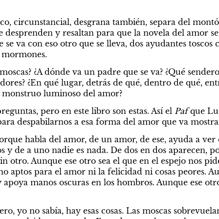
co, circunstancial, desgrana también, separa del montó
e desprenden y resaltan para que la novela del amor se
e se va con eso otro que se lleva, dos ayudantes toscos
os mormones.
moscas? ¿A dónde va un padre que se va? ¿Qué senderos
adores? ¿En qué lugar, detrás de qué, dentro de qué, entr
l monstruo luminoso del amor?
reguntas, pero en este libro son estas. Así el
 Paf 
que Luc
ara despabilarnos a esa forma del amor que va mostr
porque habla del amor, de un amor, de ese, ayuda a ver
los y de a uno nadie es nada. De dos en dos aparecen, p
in otro. Aunque ese otro sea el que en el espejo nos pid
o aptos para el amor ni la felicidad ni cosas peores. Au
apoya manos oscuras en los hombros. Aunque ese otro, 
o, yo no sabía, hay esas cosas. Las moscas sobrevuelan 