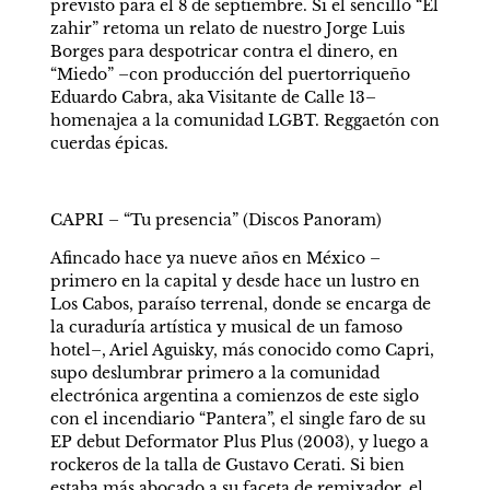
previsto para el 8 de septiembre. Si el sencillo “El 
zahir” retoma un relato de nuestro Jorge Luis 
Borges para despotricar contra el dinero, en 
“Miedo” –con producción del puertorriqueño 
Eduardo Cabra, aka Visitante de Calle 13– 
homenajea a la comunidad LGBT. Reggaetón con 
cuerdas épicas.
CAPRI – “Tu presencia” (Discos Panoram)
Afincado hace ya nueve años en México –
primero en la capital y desde hace un lustro en 
Los Cabos, paraíso terrenal, donde se encarga de 
la curaduría artística y musical de un famoso 
hotel–, Ariel Aguisky, más conocido como Capri, 
supo deslumbrar primero a la comunidad 
electrónica argentina a comienzos de este siglo 
con el incendiario “Pantera”, el single faro de su 
EP debut Deformator Plus Plus (2003), y luego a 
rockeros de la talla de Gustavo Cerati. Si bien 
estaba más abocado a su faceta de remixador, el 