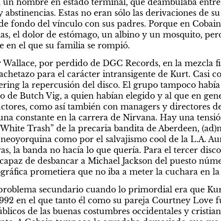
a un hombre en estado terminal, que deambulaba entre r
y abstinencias. Estas no eran sólo las derivaciones de su
 de fondo del vínculo con sus padres. Porque en Cobain e
olas, el dolor de estómago, un albino y un mosquito, per
e en el que su familia se rompió.
 Wallace, por perdido de DGC Records, en la mezcla fi
cachetazo para el carácter intransigente de Kurt. Casi c
ering la repercusión del disco. El grupo tampoco había 
o de Butch Vig, a quien habían elegido y al que en gener
ctores, como así también con managers y directores de v
una constante en la carrera de Nirvana. Hay una tensión
White Trash” de la precaria bandita de Aberdeen, (ad)m
d neoyorquina como por el salvajismo cool de la L.A. Aun
s, la banda no hacía lo que quería. Para el tercer disco
p capaz de desbancar a Michael Jackson del puesto núme
gráfica prometiera que no iba a meter la cuchara en la p
problema secundario cuando lo primordial era que Kurt
992 en el que tanto él como su pareja Courtney Love fu
icos de las buenas costumbres occidentales y cristianas