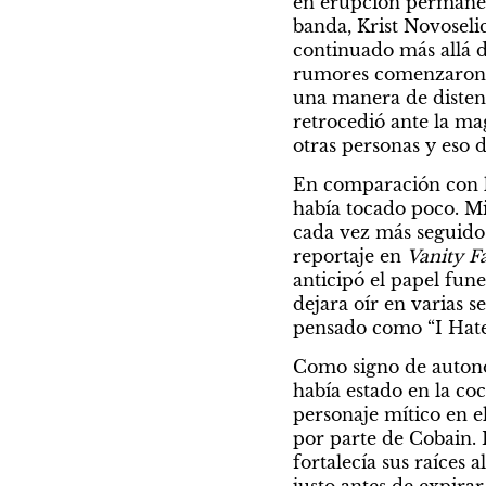
en erupción permanen
banda, Krist Novoseli
continuado más allá d
rumores comenzaron 
una manera de disten
retrocedió ante la ma
otras personas y eso
En comparación con la
había tocado poco. Mi
cada vez más seguido 
reportaje en 
Vanity Fa
anticipó el papel fune
dejara oír en varias s
pensado como “I Hate
Como signo de autonom
había estado en la coc
personaje mítico en e
por parte de Cobain.
fortalecía sus raíces a
justo antes de expirar,