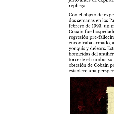
repliega.
Con el objeto de exper
dos semanas en los Pa
febrero de 1993; un me
Cobain fue hospedado 
regresión pre-falleci
encontraba armado, al
yonquis y delears. Es
homicidas del antihér
torcerle el rumbo: su a
obsesión de Cobain por
establece una perspec