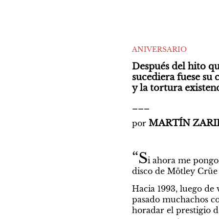
ANIVERSARIO
Después del hito qu
sucediera fuese su 
y la tortura existenc
___
MARTÍN ZARI
por 
“S
i ahora me pongo 
disco de Mötley Crüe
Hacia 1993, luego de 
pasado muchachos com
horadar el prestigio d