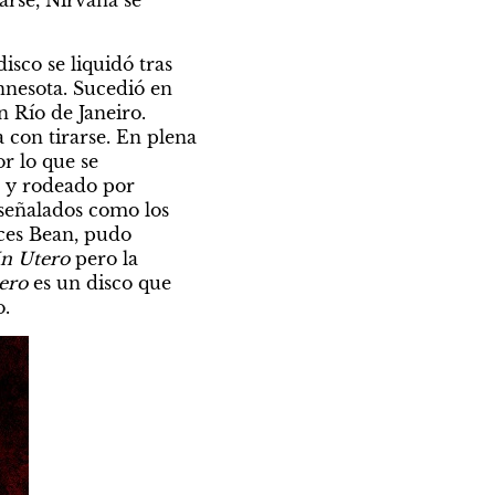
sco se liquidó tras 
nesota. Sucedió en 
 Río de Janeiro. 
con tirarse. En plena 
 lo que se 
 y rodeado por 
señalados como los 
ces Bean, pudo 
In Utero
 pero la 
ero
 es un disco que 
o.