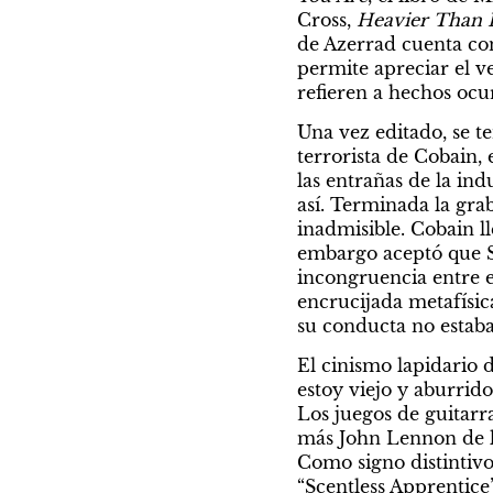
Cross, 
Heavier Than
de Azerrad cuenta con
permite apreciar el ve
refieren a hechos ocu
Una vez editado, se ten
terrorista de Cobain, 
las entrañas de la ind
así. Terminada la grab
inadmisible. Cobain l
embargo aceptó que Sco
incongruencia entre e
encrucijada metafísica
su conducta no estaba 
El cinismo lapidario 
estoy viejo y aburrido
Los juegos de guitarr
más John Lennon de la
Como signo distintivo
“Scentless Apprentice”