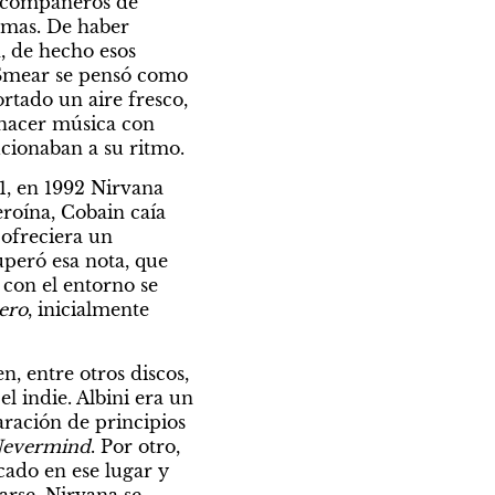
 compañeros de 
emas. De haber 
, de hecho esos 
 Smear se pensó como 
ado un aire fresco, 
hacer música con 
cionaban a su ritmo.
, en 1992 Nirvana 
roína, Cobain caía 
ofreciera un 
eró esa nota, que 
con el entorno se 
ero
, inicialmente 
 entre otros discos, 
el indie. Albini era un 
ración de principios 
evermind
. Por otro, 
cado en ese lugar y 
arse, Nirvana se 