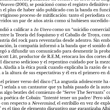
 Heaven
 (2001), se posicionó como el registro definitivo 
 el plus de haber sido publicado con la banda en funci
rtiginoso proceso de mitificación: tanto el periodista c
rridos un par de años atrás como si hubiesen sucedido e
dió a calificar a 
In Utero
 como un “suicidio comercial”
entre la Teoría del foquismo y el Caballo de Troya, cons
ustria del rock para reventarlas desde adentro. Sin emb
ación, la compañía informó a la banda que el sonido del
legó a difundir un comunicado para desmentir la probab
tt Litt, productor de R.E.M, retocara los dos cortes de
l discurso sedicioso y el repentino cuidado por la mez
. Aludía a la ética punk cuando explicaba la razón de s
a la altura de sus expectativas y él era el primero en d
del primer verso del disco (“La angustia adolescente ha
”) señala a un cantautor que ya había pasado de la auto 
as algo beatles del comienzo de “Serve The Servants” c
 poética de Cobain: “Intenté tener un padre/ Pero sólo
 con respecto a 
Nevermind
, el estribillo en vez de expl
 es el tipo de elemento disruptivo que garantizaba Albin