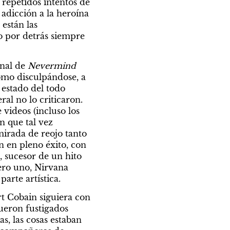
epetidos intentos de 
 adicción a la heroína 
stán las 
o por detrás siempre 
nal de 
Nevermind
omo disculpándose, a 
estado del todo 
al no lo criticaron. 
ideos (incluso los 
 que tal vez 
irada de reojo tanto 
 en pleno éxito, con 
, sucesor de un hito 
ro uno, Nirvana 
arte artística.
 Cobain siguiera con 
eron fustigados 
, las cosas estaban 