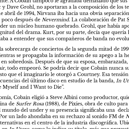
te. A Cobain tampoco le agradaba demasiado que sus
c y Dave Grohl, no aportaran a la composición de los t
e abril de 1994, Nirvana iba hacia una obvia separación
poco después de 
Nevermind
. La colaboración de Pat
der un núcleo humano quebrado. Grohl, que había aport
gnitud del drama. Kurt, por su parte, decía que quería 
 daba a entender que sus compañeros de banda no evolu
 sobrecarga de conciertos de la segunda mitad de 1991
entras se propagaba la información de su apego a la he
en sobredosis. Después de que su esposa, embarazada, 
ir
,
todo empeoró. Se podría decir que Cobain nunca sup
sto que el imaginario le otorgó a Courtney. Esa tensión 
ecuencias del último disco en estudio de la banda, 
In Ut
 Myself and I Want to Die”.
ía, Cobain eligió a Steve Albini como productor, quien,
ina de 
Surfer Rosa
 (1988), de Pixies, obra de culto para 
l mundo del under y su presencia significaba una  decla
 Por un lado ahondaba en su rechazo al sonido FM de 
N
lternativas en el centro de la industria discográfica. Ubi
 en 
In Utero
, como lo indica su título, más que proyect