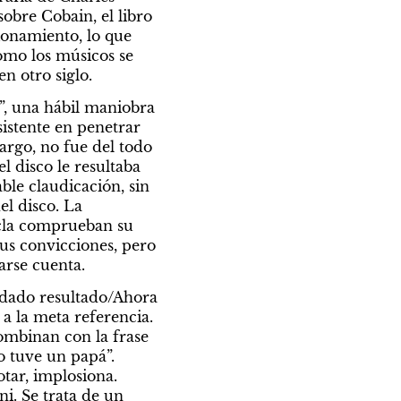
sobre Cobain, el libro 
onamiento, lo que 
omo los músicos se 
n otro siglo.
, una hábil maniobra 
istente en penetrar 
argo, no fue del todo 
 disco le resultaba 
le claudicación, sin 
l disco. La 
cla comprueban su 
us convicciones, pero 
arse cuenta.
 dado resultado/Ahora 
a la meta referencia. 
ombinan con la frase 
 tuve un papá”. 
otar, implosiona. 
i. Se trata de un 