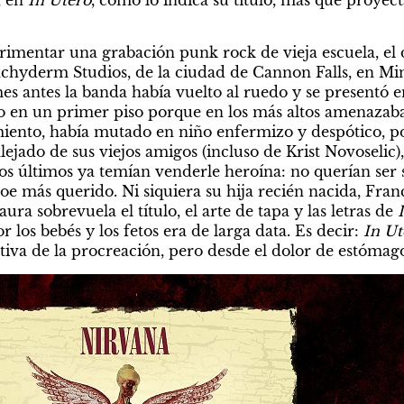
imentar una grabación punk rock de vieja escuela, el di
chyderm Studios, de la ciudad de Cannon Falls, en Min
s antes la banda había vuelto al ruedo y se presentó en
en un primer piso porque en los más altos amenazaba 
miento, había mutado en niño enfermizo y despótico, por
ejado de sus viejos amigos (incluso de Krist Novoselic),
tos últimos ya temían venderle heroína: no querían ser 
oe más querido. Ni siquiera su hija recién nacida, Fran
ura sobrevuela el título, el arte de tapa y las letras de 
 los bebés y los fetos era de larga data. Es decir: 
In Ut
tiva de la procreación, pero desde el dolor de estómag