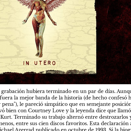
la grabación hubiera terminado en un par de días. Aunqu
fuera la mejor banda de la historia (de hecho confesó 
r pena"), le pareció simpático que en semejante posición 
evó bien con Courtney Love y la leyenda dice que llam
Kurt. Terminado su trabajo alternó entre destrozarlos 
 menos, entre sus cien discos favoritos. Esta declaración
Michael Azerrad publicado en octubre de 1993. Si la biog