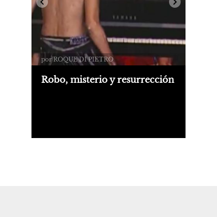
por ROQUE DI PIETRO
Robo, misterio y resurrección
En 2006 el paradero del Yamaha CP
de Charly era una incógnita. Hasta
hace meses: un combo de casualidades
hizo que se iniciara su fina
restauración.