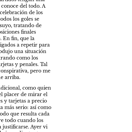
conoce del todo. A 
elebración de los 
dos los goles se 
suyo, tratando de 
iciones finales 
En fin, que la 
gados a repetir para 
odujo una situación 
trando como los 
jetas y penales. Tal 
onspirativa, pero me 
e arriba.
adicional, como quien 
l placer de mirar el 
y tarjetas a precio 
a más serio: así como 
modo que resulta cada 
re todo cuando los 
stificarse. Ayer vi 