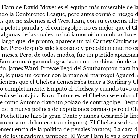
 Ham de David Moyes es el equipo más miserable de la l
o la Conference League, pero antes corrió el riesgo de 
s que no sabemos si el West Ham, con su esquema ultr
la pelota parada y el contragolpe, no es mejor que el Ch
s, algunas de las cuales no habíamos oído nombrar hace
tan largo que, de pronto, aparece un tal Carney Chukwue
lar. Pero después sale lesionado y probablemente no e
s meses. Pero, de todos modos, fue un partido apasionan
 Ham arrancó ganando gracias a una combinación de sus
ón. James Ward-Prowse llegó del Southampton para hace
a, le puso un corner con la mano al marroquí Aguerd. A
ientras que el Chelsea demostraba tener a Sterling y
nó completamente. Empató el Chelsea y cuando tuvo un 
eola se lo atajó a Enzo. Entonces, el Chelsea se embarul
ue como Antonio clavó un golazo de contragolpe. Despu
de la nueva política de expulsiones baratas) pero el Ch
 Pochetttino hizo la gran Conte y nunca desarmó la líne
marcar a un delantero (o a ninguno). El Chelsea se desc
onsecuencia de la política de penales baratos). La cara d
 La de los jugadores tampoco. El West Ham le va a compli