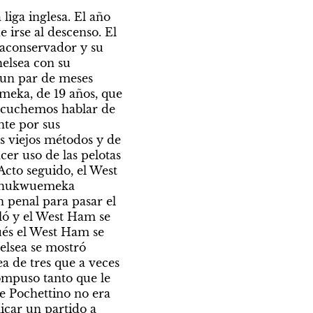
iga inglesa. El año 
irse al descenso. El 
aconservador y su 
elsea con su 
 un par de meses 
meka, de 19 años, que 
scuchemos hablar de 
te por sus 
 viejos métodos y de 
r uso de las pelotas 
cto seguido, el West 
 Chukwuemeka 
penal para pasar el 
ló y el West Ham se 
és el West Ham se 
elsea se mostró 
a de tres que a veces 
ompuso tanto que le 
e Pochettino no era 
car un partido a 