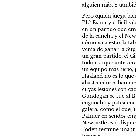
alguien más. Y tambié
Pero ¿quién juega bie
PL? Es muy difícil sab
en un partido que emp
de la cancha y el Newc
cómo va a estar la tab
venía de ganar la Sup
un gran partido, el Ci
todo eso que antes er
un equipo más serio, 
Haaland no es lo que 
abastecedores han des
cuyas lesiones son ca
Gundogan se fue al Ba
engancha y patea enci
galera: como el que Ju
Palmer en sendos empa
Newcastle está dispues
Foden termine una jug