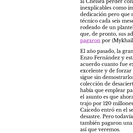
al Chelsea perder con
inexplicables como im
dedicación pero que n
técnico cada seis mese
rodeado de un plantel
pagaron
 por (Mykhai
El año pasado, la gran
Enzo Fernández y esta
acuerdo cuanto fue ex
excelente y de forzar
sigue sin demostrarlo
colección de desacier
había que emplear para
el asunto es que ahor
trajo por 120 millones
Caicedo entró en el s
desastre. Pero todaví
también pagaron una f
así que veremos.