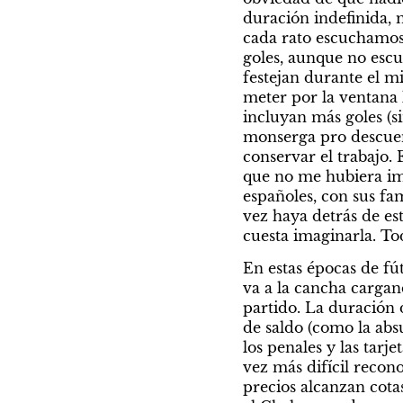
duración indefinida, 
cada rato escuchamos 
goles, aunque no escuc
festejan durante el m
meter por la ventana l
incluyan más goles (si
monserga pro descuent
conservar el trabajo. 
que no me hubiera ima
españoles, con sus fam
vez haya detrás de es
cuesta imaginarla. To
En estas épocas de fút
va a la cancha cargand
partido. La duración d
de saldo (como la abs
los penales y las tarj
vez más difícil recon
precios alcanzan cota