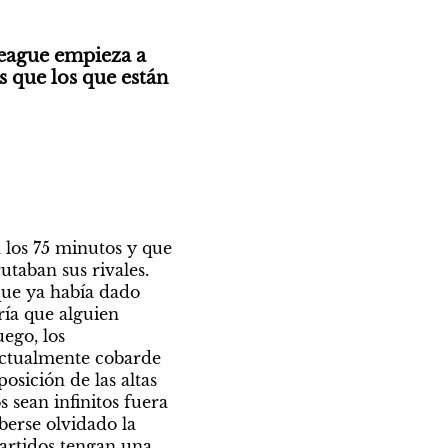
eague empieza a 
 que los que están 
 los 75 minutos y que 
taban sus rivales. 
ue ya había dado 
ía que alguien 
ego, los 
ectualmente cobarde 
osición de las altas 
 sean infinitos fuera 
berse olvidado la 
artidos tengan una 