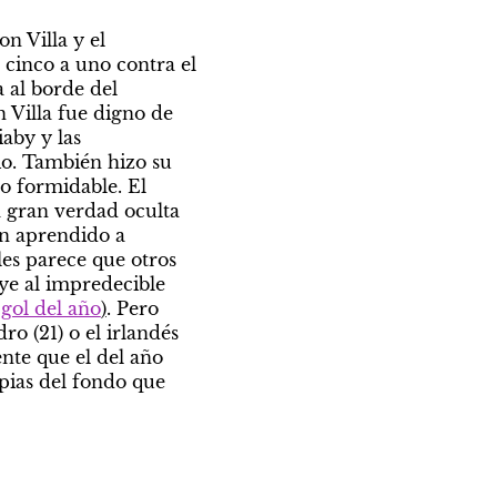
 Villa y el 
cinco a uno contra el 
al borde del 
 Villa fue digno de 
by y las 
combinaciones con Watkins y Bailey, más McGinn y Duglas Louis en el medio. También hizo su 
o formidable. El 
 gran verdad oculta 
n aprendido a 
les parece que otros 
ye al impredecible 
 gol del año
)
. Pero 
o (21) o el irlandés 
te que el del año 
pias del fondo que 