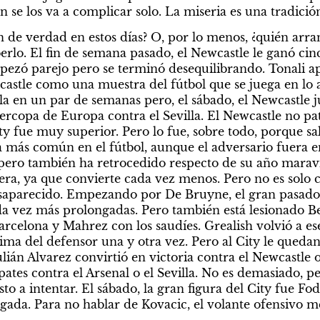
n se los va a complicar solo. La miseria es una tradici
n de verdad en estos días? O, por lo menos, ¿quién arra
erlo. El fin de semana pasado, el Newcastle le ganó cinco
ezó parejo pero se terminó desequilibrando. Tonali ap
astle como una muestra del fútbol que se juega en lo alt
la en un par de semanas pero, el sábado, el Newcastle j
ercopa de Europa contra el Sevilla. El Newcastle no pate
ty fue muy superior. Pero lo fue, sobre todo, porque sali
a más común en el fútbol, aunque el adversario fuera e
pero también ha retrocedido respecto de su año maravil
era, ya que convierte cada vez menos. Pero no es solo cu
aparecido. Empezando por De Bruyne, el gran pasador d
da vez más prolongadas. Pero también está lesionado Be
rcelona y Mahrez con los saudíes. Grealish volvió a ese
ma del defensor una y otra vez. Pero al City le quedan 
lián Alvarez convirtió en victoria contra el Newcastle 
tes contra el Arsenal o el Sevilla. No es demasiado, pe
to a intentar. El sábado, la gran figura del City fue Fod
ada. Para no hablar de Kovacic, el volante ofensivo me