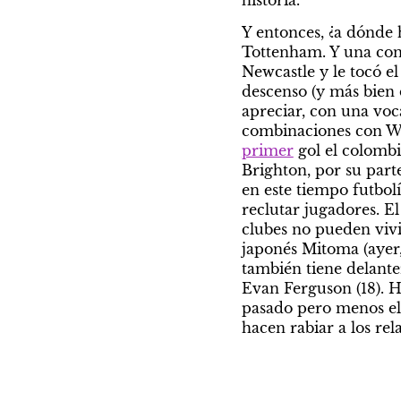
historia.
Y entonces, ¿a dónde h
Tottenham. Y una conf
Newcastle y le tocó e
descenso (y más bien d
apreciar, con una voc
primer
 gol el colomb
Brighton, por su part
en este tiempo futbol
reclutar jugadores. El
clubes no pueden vivi
japonés Mitoma (ayer,
también tiene delanter
Evan Ferguson (18). H
pasado pero menos ele
hacen rabiar a los rela