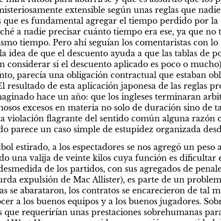
misteriosamente extensible según unas reglas que nadie 
que es fundamental agregar el tiempo perdido por la c
hé a nadie precisar cuánto tiempo era ese, ya que no to
ismo tiempo. Pero ahí seguían los comentaristas con lo 
a idea de que el descuento ayuda a que las tablas de pos
n considerar si el descuento aplicado es poco o mucho). 
o, parecía una obligación contractual que estaban obli
El resultado de esta aplicación japonesa de las reglas pr
ginado hace un año: que los ingleses terminaran arbi
osos excesos en materia no solo de duración sino de tar
ta violación flagrante del sentido común alguna razón c
do parece un caso simple de estupidez organizada desd
bol estirado, a los espectadores se nos agregó un peso 
o una valija de veinte kilos cuya función es dificultar e
esmedida de los partidos, con sus agregados de penales 
urda expulsión de Mac Allister), es parte de un problem
etas se abarataron, los contratos se encarecieron de tal 
ocer a los buenos equipos y a los buenos jugadores. Sob
s que requerirían unas prestaciones sobrehumanas para ju