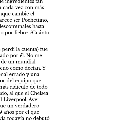
 ingredientes tan 
a cada vez con más 
nque cambie el 
arece ser Pochettino, 
descomunales hasta 
que, de pronto, sus admiradores empiezan a sospechar que les vendieron gato por liebre. ¿Cuánto 
perdí la cuenta) fue 
ado por él. No me 
 de un mundial 
ueno como decían. Y 
nal errado y una 
or del equipo que 
más ridículo de todo 
o, al que el Chelsea 
l Liverpool. Ayer 
fue un verdadero 
 años por el que 
ia todavía no debutó, 