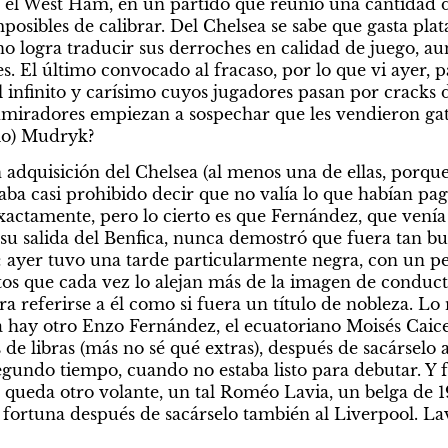
 el West Ham, en un partido que reunió una cantidad de
posibles de calibrar. Del Chelsea se sabe que gasta plat
o logra traducir sus derroches en calidad de juego, au
s. El último convocado al fracaso, por lo que vi ayer, p
 infinito y carísimo cuyos jugadores pasan por cracks 
lo) Mudryk?
 adquisición del Chelsea (al menos una de ellas, porque 
ba casi prohibido decir que no valía lo que habían pag
actamente, pero lo cierto es que Fernández, que venía
 su salida del Benfica, nunca demostró que fuera tan b
: ayer tuvo una tarde particularmente negra, con un pe
tos que cada vez lo alejan más de la imagen de conduct
 referirse a él como si fuera un título de nobleza. Lo 
a hay otro Enzo Fernández, el ecuatoriano Moisés Caiced
 de libras (más no sé qué extras), después de sacárselo a
egundo tiempo, cuando no estaba listo para debutar. Y 
a queda otro volante, un tal Roméo Lavia, un belga de 19
ortuna después de sacárselo también al Liverpool. Lav