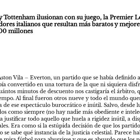
y Tottenham ilusionan con su juego, la Premier L
dores italianos que resultan más baratos y mejores
100 millones
ston Vila – Everton, un partido que se había definido a
ía convertido en una tortura de la que ni siquiera disfru
ntos minutos de descuento nos castigaría el árbitro, q
empo. Al final fueron otros nueve y todo el mundo quer
a de ese espectáculo burocrático e inútil. Salvo, desde lu
dos como siempre (no hay nadie más obediente e intel
justificar todo aquello que huela a rigidez inútil, a disp
les. Era como si la estúpida decisión de que los partidos
se sabe qué instancia de la justicia celestial. Parece ha
 mira fútbol para aburrirse y que es absurdo que los p