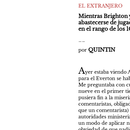
EL EXTRANJERO
Mientras Brighton 
abastecerse de juga
en el rango de los 
__
QUINTIN
por 
A
yer estaba viendo A
para el Everton se hab
Me preguntaba con cuá
nueve en el primer ti
pusiera fin a la miseri
comentaristas, obliga
que un comentarista) a 
autoridades ministeria
un modo de aplicar no 
obviedad de que nadie