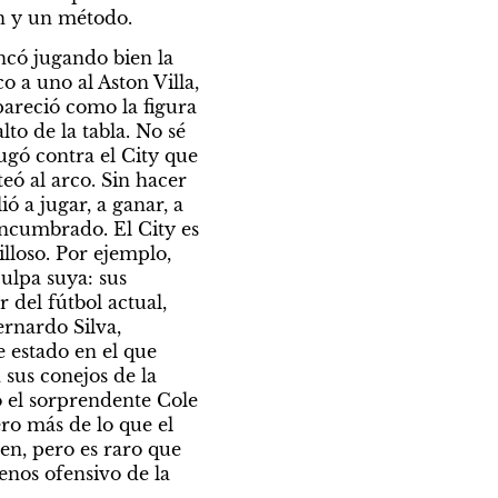
ón y un método.
ncó jugando bien la 
 a uno al Aston Villa, 
areció como la figura 
o de la tabla. No sé 
ugó contra el City que 
ó al arco. Sin hacer 
ó a jugar, a ganar, a 
ncumbrado. El City es 
loso. Por ejemplo, 
lpa suya: sus 
el fútbol actual, 
rnardo Silva, 
 estado en el que 
sus conejos de la 
o el sorprendente Cole 
ro más de lo que el 
en, pero es raro que 
nos ofensivo de la 