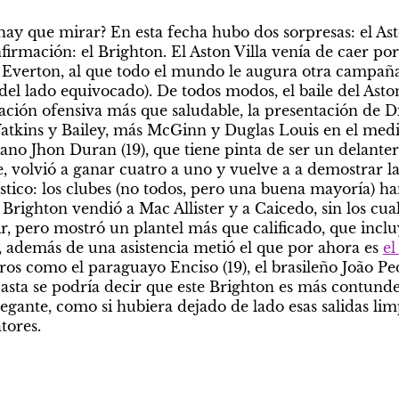
ay que mirar? En esta fecha hubo dos sorpresas: el Aston
irmación: el Brighton. El Aston Villa venía de caer por 
l Everton, al que todo el mundo le augura otra campaña 
el lado equivocado). De todos modos, el baile del Aston
ación ofensiva más que saludable, la presentación de Dia
iano Jhon Duran (19), que tiene pinta de ser un delanter
e, volvió a ganar cuatro a uno y vuelve a a demostrar la
ístico: los clubes (no todos, pero una buena mayoría) ha
 Brighton vendió a Mac Allister y a Caicedo, sin los cua
r, pero mostró un plantel más que calificado, que inclu
 además de una asistencia metió el que por ahora es 
el
os como el paraguayo Enciso (19), el brasileño João Pedr
asta se podría decir que este Brighton es más contunden
gante, como si hubiera dejado de lado esas salidas lim
tores.