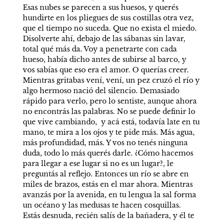
Esas nubes se parecen a sus huesos, y querés 
hundirte en los pliegues de sus costillas otra vez, 
que el tiempo no suceda. Que no exista el miedo. 
Disolverte ahí, debajo de las sábanas sin lavar, 
total qué más da. Voy a penetrarte con cada 
hueso, había dicho antes de subirse al barco, y 
vos sabías que eso era el amor. O querías creer. 
Mientras gritabas vení, vení, un pez cruzó el río y 
algo hermoso nació del silencio. Demasiado 
rápido para verlo, pero lo sentiste, aunque ahora 
no encontrás las palabras. No se puede definir lo 
que vive cambiando,  y acá está, todavía late en tu 
mano, te mira a los ojos y te pide más. Más agua, 
más profundidad, más. Y vos no tenés ninguna 
duda, todo lo más querés darle. ¿Cómo hacemos 
para llegar a ese lugar si no es un lugar?, le 
preguntás al reflejo. Entonces un río se abre en 
miles de brazos, estás en el mar ahora. Mientras 
avanzás por la avenida, en tu lengua la sal forma 
un océano y las medusas te hacen cosquillas. 
Estás desnuda, recién salís de la bañadera, y él te 