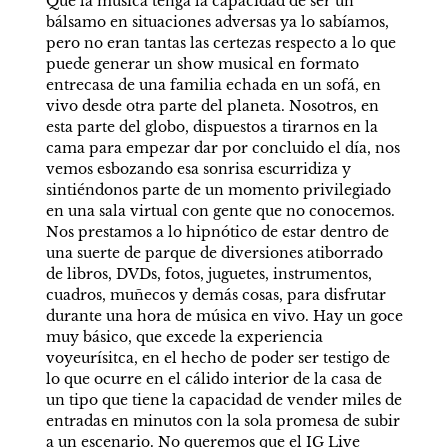
Que la música tenga la capacidad de ser un 
bálsamo en situaciones adversas ya lo sabíamos, 
pero no eran tantas las certezas respecto a lo que 
puede generar un show musical en formato 
entrecasa de una familia echada en un sofá, en 
vivo desde otra parte del planeta. Nosotros, en 
esta parte del globo, dispuestos a tirarnos en la 
cama para empezar dar por concluido el día, nos 
vemos esbozando esa sonrisa escurridiza y 
sintiéndonos parte de un momento privilegiado 
en una sala virtual con gente que no conocemos. 
Nos prestamos a lo hipnótico de estar dentro de 
una suerte de parque de diversiones atiborrado 
de libros, DVDs, fotos, juguetes, instrumentos, 
cuadros, muñecos y demás cosas, para disfrutar 
durante una hora de música en vivo. Hay un goce 
muy básico, que excede la experiencia 
voyeurísitca, en el hecho de poder ser testigo de 
lo que ocurre en el cálido interior de la casa de 
un tipo que tiene la capacidad de vender miles de 
entradas en minutos con la sola promesa de subir 
a un escenario. No queremos que el IG Live 