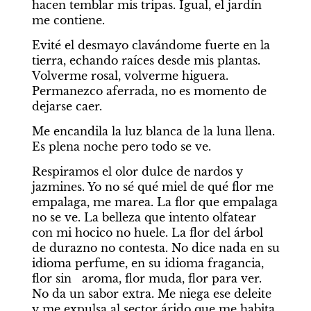
hacen temblar mis tripas. Igual, el jardín 
me contiene.
Evité el desmayo clavándome fuerte en la 
tierra, echando raíces desde mis plantas. 
Volverme rosal, volverme higuera. 
Permanezco aferrada, no es momento de 
dejarse caer.
Me encandila la luz blanca de la luna llena. 
Es plena noche pero todo se ve.
Respiramos el olor dulce de nardos y 
jazmines. Yo no sé qué miel de qué flor me 
empalaga, me marea. La flor que empalaga 
no se ve. La belleza que intento olfatear 
con mi hocico no huele. La flor del árbol 
de durazno no contesta. No dice nada en su 
idioma perfume, en su idioma fragancia, 
flor sin   aroma, flor muda, flor para ver. 
No da un sabor extra. Me niega ese deleite 
y me expulsa al sector árido que me habita. 