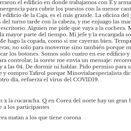
raron el edificio en donde trabajamos con E y arma
ergencia para cubrir los puestos con la menor cant
 edificio de la Caja, es el más grande. La oficina del j
s del turno tarde con la cabeza, y me enjuago las man
 escritorio. Alguien me pide que vaya a la cochera. 
la mayor parte del tiempo. Mi jefe y la encargada sor
 Me hago la copada, como si me cayeran bien. Tempr
aleras, no solo para moverme sino también porque me
ocar los botones. Somos solo cuatro en ese edificio 
ra controlar, la sorete me envía un mensaje: recorré 
03 y a las 04. De dormir ni hablar. Pido permiso para s
e y compro Tafirol porque Minovialaespecialista dic
tro día, refuerza el virus del COVID19.
n x la cucaracha. Q en Corea del norte hay un gran 
e a los participantes
rea matan a los que tiene corona