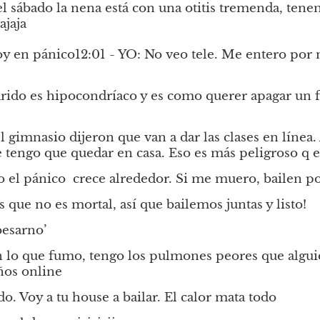
l sábado la nena está con una otitis tremenda, ten
ajaja
toy en pánico12:01 - YO: No veo tele. Me entero po
rido es hipocondríaco y es como querer apagar un f
l gimnasio dijeron que van a dar las clases en línea.
e tengo que quedar en casa. Eso es más peligroso q e
o el pánico  crece alrededor. Si me muero, bailen p
 que no es mortal, así que bailemos juntas y listo!
besarno’
 lo que fumo, tengo los pulmones peores que alguie
ños online
o. Voy a tu house a bailar. El calor mata todo