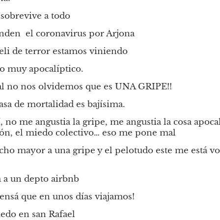
 sobrevive a todo
nden  el coronavirus por Arjona
eli de terror estamos viniendo
do muy apocalíptico.
ual no nos olvidemos que es UNA GRIPE!!
tasa de mortalidad es bajísima.
, no me angustia la gripe, me angustia la cosa apocalíp
sión, el miedo colectivo… eso me pone mal
ho mayor a una gripe y el pelotudo este me está vol
a a un depto airbnb
ensá que en unos días viajamos!
edo en san Rafael