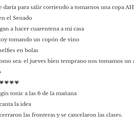
e daría para salir corriendo a tomarnos una copa A
 en el Senado
gan a hacer cuarentena a mi casa
stoy tomando un copón de vino
elfies en bolas
como sea: el jueves bien temprano nos tomamos un av
o
💗💗💗💗
gin tonic a las 6 de la mañana
anta la idea
erraron las fronteras y se cancelaron las clases.