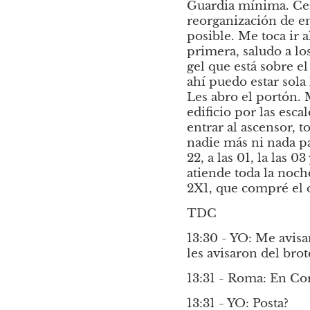
Guardia mínima. Cer
reorganización de em
posible. Me toca ir al
primera, saludo a lo
gel que está sobre el
ahí puedo estar sola 
Les abro el portón.
edificio por las esc
entrar al ascensor, t
nadie más ni nada pa
22, a las 01, la las 
atiende toda la noch
2X1, que compré el o
TDC
13:30 - YO: Me avisa
les avisaron del brot
13:31 - Roma: En Co
13:31 - YO: Posta?