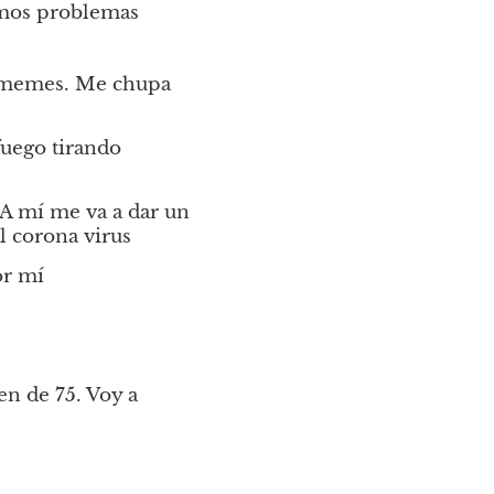
emos problemas 
r memes. Me chupa 
uego tirando 
 A mí me va a dar un 
l corona virus
or mí
n de 75. Voy a 