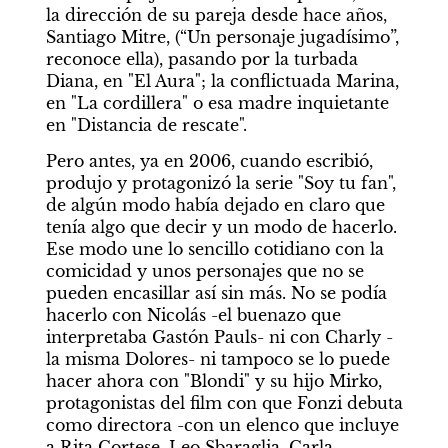
la dirección de su pareja desde hace años, 
Santiago Mitre, (“Un personaje jugadísimo”, 
reconoce ella), pasando por la turbada 
Diana, en "El Aura"; la conflictuada Marina, 
en "La cordillera" o esa madre inquietante 
en "Distancia de rescate".
Pero antes, ya en 2006, cuando escribió, 
produjo y protagonizó la serie "Soy tu fan", 
de algún modo había dejado en claro que 
tenía algo que decir y un modo de hacerlo. 
Ese modo une lo sencillo cotidiano con la 
comicidad y unos personajes que no se 
pueden encasillar así sin más. No se podía 
hacerlo con Nicolás -el buenazo que 
interpretaba Gastón Pauls- ni con Charly -
la misma Dolores- ni tampoco se lo puede 
hacer ahora con "Blondi" y su hijo Mirko, 
protagonistas del film con que Fonzi debuta 
como directora -con un elenco que incluye 
a Rita Cortese, Leo Sbaraglia, Carla 