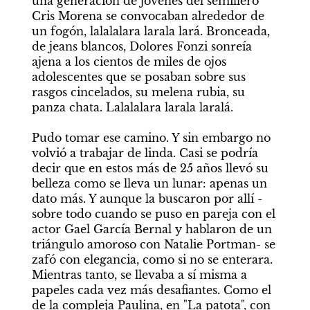
una generación de jóvenes del semillero 
Cris Morena se convocaban alrededor de 
un fogón, lalalalara larala lará. Bronceada, 
de jeans blancos, Dolores Fonzi sonreía 
ajena a los cientos de miles de ojos 
adolescentes que se posaban sobre sus 
rasgos cincelados, su melena rubia, su 
panza chata. Lalalalara larala laralá.

Pudo tomar ese camino. Y sin embargo no 
volvió a trabajar de linda. Casi se podría 
decir que en estos más de 25 años llevó su 
belleza como se lleva un lunar: apenas un 
dato más. Y aunque la buscaron por allí -
sobre todo cuando se puso en pareja con el 
actor Gael García Bernal y hablaron de un 
triángulo amoroso con Natalie Portman- se 
zafó con elegancia, como si no se enterara. 
Mientras tanto, se llevaba a sí misma a 
papeles cada vez más desafiantes. Como el 
de la compleja Paulina, en "La patota", con 