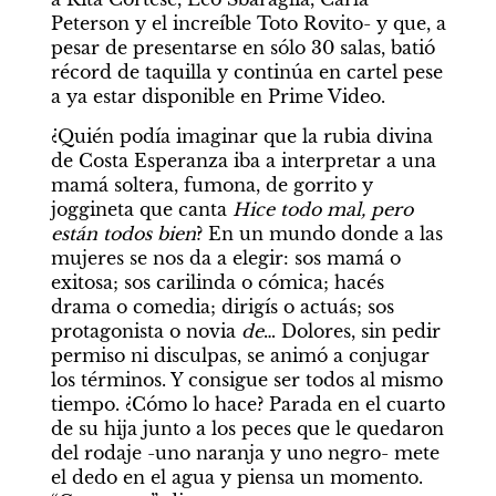
Peterson y el increíble Toto Rovito- y que, a 
pesar de presentarse en sólo 30 salas, batió 
récord de taquilla y continúa en cartel pese 
a ya estar disponible en Prime Video.
¿Quién podía imaginar que la rubia divina 
de Costa Esperanza iba a interpretar a una 
mamá soltera, fumona, de gorrito y 
joggineta que canta 
Hice todo mal, pero 
están todos bien
? En un mundo donde a las 
mujeres se nos da a elegir: sos mamá o 
exitosa; sos carilinda o cómica; hacés 
drama o comedia; dirigís o actuás; sos 
protagonista o novia 
de
… Dolores, sin pedir 
permiso ni disculpas, se animó a conjugar 
los términos. Y consigue ser todos al mismo 
tiempo. ¿Cómo lo hace? Parada en el cuarto 
de su hija junto a los peces que le quedaron 
del rodaje -uno naranja y uno negro- mete 
el dedo en el agua y piensa un momento. 