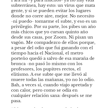
Para mí -y para muchos- ya no hay vida 
subterránea, hay esto: un virus que mata 
gente, y si se pueden evitar los lugares 
donde no corre aire, mejor. No necesito 
-ni puedo- tomarme el subte, y eso es un 
privilegio. Por su parte, los pibes un año 
más chicos que yo cursan quinto año 
desde sus casas, por Zoom. Ni pisan un 
vagón. Me compadezco de ellos porque, 
a pesar del odio que fui ganando con el 
tiempo hacia el Nacional, el metro 
porteño quedó a salvo de esa maraña de 
bronca -no pasó lo mismo con los 
profesores, los pupitres rectos, el 
elitismo. A ese subte que me llevó al 
muere todas las mañanas, yo no lo odio. 
Bah, a veces sí, cuando viajo apretada y 
con calor, pero como se odia en 
cualquier relación sana: después se me 
pasa.