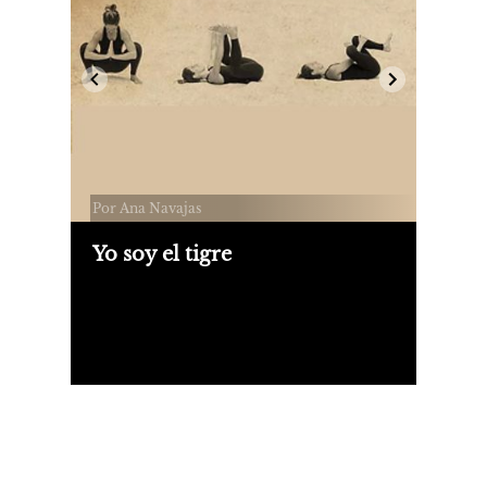
Por Ana Navajas
Yo soy el tigre
Llamé a mi padre, para quien las
horas pasan lento y le pregunté, ¿qué
estás haciendo?, y me respondió: acá,
comiendo un pacú.