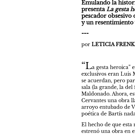
Emulando la histori
presenta 
La gesta h
pescador obsesivo d
y un resentimiento 
---
por 
LETICIA FRENK
“L
a gesta heroica” 
exclusivos eran Luis 
se acuerdan, pero par
sala (la grande, la de
Maldonado. Ahora, est
Cervantes una obra l
arroyo entubado de Vil
poética de Bartís nad
El hecho de que esta n
estrenó una obra en e