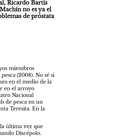
, Ricardo Bartís 
Machín no es ya el 
oblemas de próstata 
uyos miembros 
 pesca
 (2008). No sé si 
zo en el medio de la 
r en el arroyo 
atro Nacional 
ub de pesca en un 
ta Teresita. En la 
la última vez que 
mando Discépolo. 