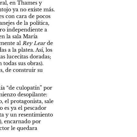
ral, en Thames y 
tojo ya no existe más. 
s con cara de pocos 
ejes de la política, 
tro independiente a 
en la sala María 
mente al 
Rey Lear
 de 
 a la platea. Así, los 
s lucecitas doradas; 
todas sus obras). 
s, de construir su 
a “de culopatín” por 
mienzo desopilante: 
el protagonista, sale 
 es ya el pescador 
ta y un resentimiento 
), encarnado por 
tor le quedara 