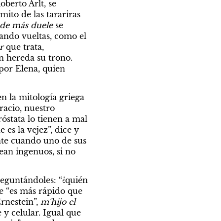
erto Arlt, se 
mito de las tarariras 
de más duele
 se 
ando vueltas, como el 
r
 que trata, 
 hereda su trono. 
por Elena, quien 
n la mitología griega 
acio, nuestro 
óstata lo tienen a mal 
es la vejez”, dice y 
nte cuando uno de sus 
ean ingenuos, si no 
eguntándoles: “¿quién 
e “es más rápido que 
rnestein”, 
m´hijo el 
 y celular. Igual que 