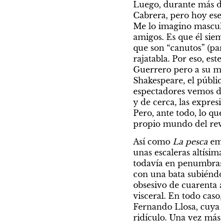
Luego, durante más de
Cabrera, pero hoy ese 
Me lo imagino mascull
amigos. Es que él siem
que son “canutos” (par
rajatabla. Por eso, est
Guerrero pero a su m
Shakespeare, el público
espectadores vemos de 
y de cerca, las expres
Pero, ante todo, lo que
propio mundo del rev
Así como 
La pesca
 em
unas escaleras altísi
todavía en penumbras,
con una bata subiéndo
obsesivo de cuarenta 
visceral. En todo cas
Fernando Llosa, cuya 
ridículo. Una vez más