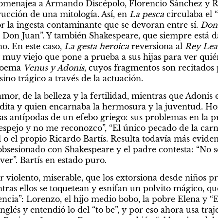
menajea a Armando Discépolo, Florencio Sánchez y Rob
ucción de una mitología. Así, en 
La pesca
 circulaba el “
r la ingesta contaminante que se devoran entre sí. 
Don
l Don Juan”. Y también Shakespeare, que siempre está d
o. En este caso, 
La gesta heroica
 reversiona al 
Rey Lea
 muy viejo que pone a prueba a sus hijas para ver quién
poema 
Venus y Adonis
, cuyos fragmentos son recitados 
sino trágico a través de la actuación.
amor, de la belleza y la fertilidad, mientras que Adonis e
dita y quien encarnaba la hermosura y la juventud. Hor
las antípodas de un efebo griego: sus problemas en la pr
espejo y no me reconozco”, “El único pecado de la carne 
l o el propio Ricardo Bartís. Resulta todavía más evide
 obsesionado con Shakespeare y el padre contesta: “No s
er”. Bartís en estado puro.
r violento, miserable, que los extorsiona desde niños pr
tras ellos se toquetean y esnifan un polvito mágico, qu
eencia”: Lorenzo, el hijo medio bobo, la pobre Elena y “E
inglés y entendió lo del “to be”, y por eso ahora usa traje