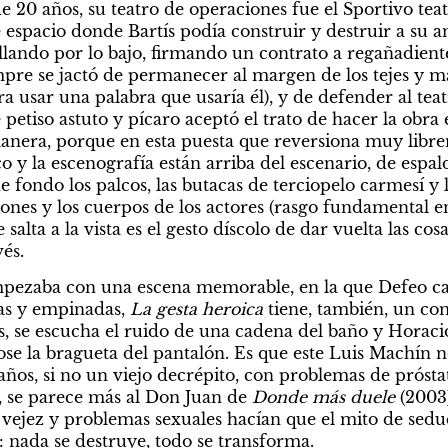
 20 años, su teatro de operaciones fue el Sportivo teat
espacio donde Bartís podía construir y destruir a su an
ando por lo bajo, firmando un contrato a regañadiente
pre se jactó de permanecer al margen de los tejes y man
a usar una palabra que usaría él), y de defender al tea
e petiso astuto y pícaro aceptó el trato de hacer la obra 
anera, porque en esta puesta que reversiona muy libre
 y la escenografía están arriba del escenario, de espaldas
fondo los palcos, las butacas de terciopelo carmesí y la
iones y los cuerpos de los actores (rasgo fundamental en 
 salta a la vista es el gesto díscolo de dar vuelta las cosa
és.
pezaba con una escena memorable, en la que Defeo caí
mas y empinadas, 
La gesta heroica
 tiene, también, un co
 se escucha el ruido de una cadena del baño y Horacio, 
se la bragueta del pantalón. Es que este Luis Machín no
años, si no un viejo decrépito, con problemas de prósta
o, se parece más al Don Juan de 
Donde más duele 
(2003
vejez y problemas sexuales hacían que el mito de seduc
: nada se destruye, todo se transforma.