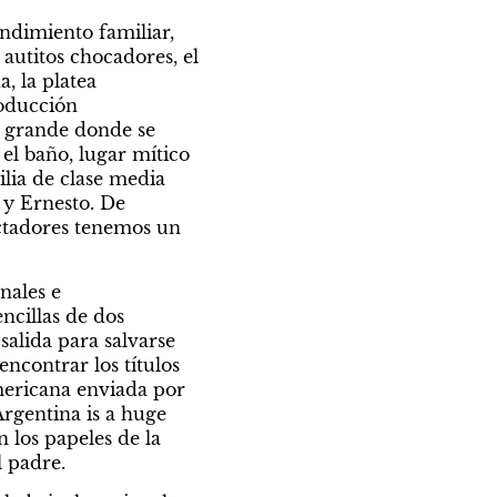
dimiento familiar, 
utitos chocadores, el 
 la platea 
oducción 
a grande donde se 
el baño, lugar mítico 
lia de clase media 
 y Ernesto. De 
ectadores tenemos un 
ales e 
ncillas de dos 
alida para salvarse 
ncontrar los títulos 
ericana enviada por 
rgentina is a huge 
 los papeles de la 
l padre.