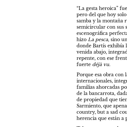
“La gesta heroica” f
pero del que hoy solo
samba y la montaña ru
semicircular con sus 
escenográfica perfecta
hizo 
La pesca
, sino u
donde Bartís exhibía 
venida abajo, integrad
repente, con ese fren
fuerte 
déjà vu.
Porque esa obra con la
internacionales, integ
familias ahorcadas por
de la bancarrota, dada
de propiedad que tie
Sarmiento, que apenas 
country, but a sad cou
herencia que están a 