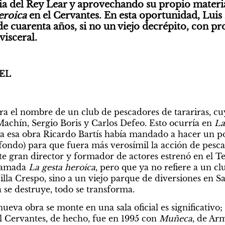
a del Rey Lear y aprovechando su propio material
eroica
 en el Cervantes. En esta oportunidad, Luis 
e cuarenta años, si no un viejo decrépito, con pr
visceral.
EL
era el nombre de un club de pescadores de tarariras, c
Machín, Sergio Boris y Carlos Defeo. Esto ocurría en
 La
a esa obra Ricardo Bartís había mandado a hacer un po
l fondo) para que fuera más verosímil la acción de pesca
e gran director y formador de actores estrenó en el Te
lamada 
La gesta heroica
, pero que ya no refiere a un cl
la Crespo, sino a un viejo parque de diversiones en San
a se destruye, todo se transforma.
ueva obra se monte en una sala oficial es significativo; 
l Cervantes, de hecho, fue en 1995 con 
Muñeca
, de Ar