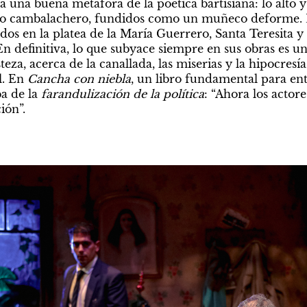
 una buena metáfora de la poética bartisiana: lo alto y lo
 lo cambalachero, fundidos como un muñeco deforme. L
dos en la platea de la María Guerrero, Santa Teresita y 
 En definitiva, lo que subyace siempre en sus obras es u
eza, acerca de la canallada, las miserias y la hipocresía 
. En 
Cancha con niebla
, un libro fundamental para ent
a de la 
farandulización de la política
: “Ahora los actor
ión”.