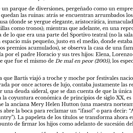
ue un parque de diversiones, pergeñado como un empren
 quedan las ruinas: atrás se encuentran arrumbados los a
sa (donde se yergue elegante, aristocrática, inmaculada,
sillas como tronos); mientras que adelante, en una repr
 de lo que era una parte del Sportivo teatral (no la sal
n espacio más pequeño, justo en el medio, donde estaba 
los premios acumulados), se observa la casa de una fami
a por el padre Horacio y sus tres hijos: Elena, Lorenzo
te que fue el mismo de 
De mal en peor (2005)
, los esp
 que Bartís viajó a troche y moche por festivales nacion
rada por once actores de lujo, contaba justamente las re
 una deuda sideral, que se dan cuenta de que la única s
 la coyuntura económica de principios de siglo XX, es e
ne la anciana Mery Helen Hutton (una maestra norteam
abre la boca para reclamar un “¡faso!” o para decir: “A
ntry”). La papeleta de los títulos se transforma ahora en
punto de firmar los hijos como adelanto de sucesión de