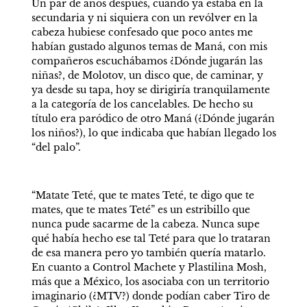
Un par de años después, cuando ya estaba en la 
secundaria y ni siquiera con un revólver en la 
cabeza hubiese confesado que poco antes me 
habían gustado algunos temas de Maná, con mis 
compañeros escuchábamos ¿Dónde jugarán las 
niñas?, de Molotov, un disco que, de caminar, y 
ya desde su tapa, hoy se dirigiría tranquilamente 
a la categoría de los cancelables. De hecho su 
título era paródico de otro Maná (¿Dónde jugarán 
los niños?), lo que indicaba que habían llegado los 
“del palo”. 
“Matate Teté, que te mates Teté, te digo que te 
mates, que te mates Teté” es un estribillo que 
nunca pude sacarme de la cabeza. Nunca supe 
qué había hecho ese tal Teté para que lo trataran 
de esa manera pero yo también quería matarlo. 
En cuanto a Control Machete y Plastilina Mosh, 
más que a México, los asociaba con un territorio 
imaginario (¿MTV?) donde podían caber Tiro de 